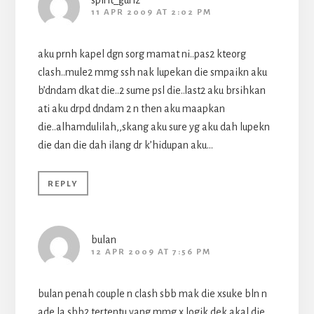
11 APR 2009 AT 2:02 PM
aku prnh kapel dgn sorg mamat ni..pas2 kteorg
clash..mule2 mmg ssh nak lupekan die smpaikn aku
b’dndam dkat die..2 sume psl die..last2 aku brsihkan
ati aku drpd dndam 2 n then aku maapkan
die..alhamdulilah,,skang aku sure yg aku dah lupekn
die dan die dah ilang dr k’hidupan aku…
REPLY
bulan
12 APR 2009 AT 7:56 PM
bulan penah couple n clash sbb mak die xsuke bln n
ade la sbb2 tertentu yang mmg x logik dek akal die