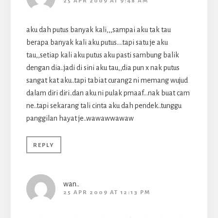
25 APR 2009 AT 9:48 AM
aku dah putus banyak kali,,,sampai aku tak tau
berapa banyak kali aku putus….tapi satu je aku
tau,,setiap kali aku putus aku pasti sambung balik
dengan dia..jadi di sini aku tau,,dia pun x nak putus
sangat kat aku..tapi tabiat curang2 ni memang wujud
dalam diri diri..dan aku ni pulak pmaaf…nak buat cam
ne..tapi sekarang tali cinta aku dah pendek..tunggu
panggilan hayat je..wawawwawaw
REPLY
wan..
25 APR 2009 AT 12:13 PM