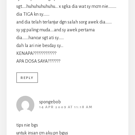
sgt…..huhuhuhuhuhu… x sgka dia wat sy mcm nie………
dia TIGA kn sy…….
and dia telah terlanjur dgn salah sorg awek dia…….
sy yg paling muda….and sy awek pertama
dia…….hancur sgt ati sy……
dah la ari nie besday sy…
KENAPA?????????????
APA DOSA SAYA???????
REPLY
spongebob
14 APR 2009 AT 11:18 AM
tips nie bgs
untuk insan cm aku pn bgus