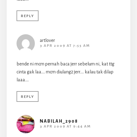
REPLY
artlover
3 APR 2009 AT 7:55 AM
bende ni mcm pernah baca jerr sebelum ni, kat ttg
cinta gak laa…. mcm diulang2 jerr…. kalau tak dilap
laaa….
REPLY
NABILAH_2908
3 APR 2009 AT 9:44 AM