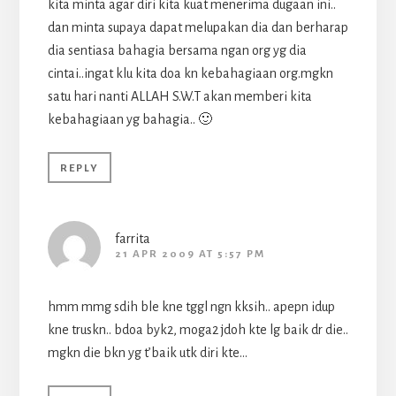
kita minta agar diri kita kuat menerima dugaan ini..
dan minta supaya dapat melupakan dia dan berharap
dia sentiasa bahagia bersama ngan org yg dia
cintai..ingat klu kita doa kn kebahagiaan org.mgkn
satu hari nanti ALLAH S.W.T akan memberi kita
kebahagiaan yg bahagia.. 🙂
REPLY
farrita
21 APR 2009 AT 5:57 PM
hmm mmg sdih ble kne tggl ngn kksih.. apepn idup
kne truskn.. bdoa byk2, moga2 jdoh kte lg baik dr die..
mgkn die bkn yg t’baik utk diri kte…