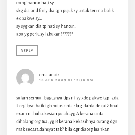
mmg hancur hati sy..
skg dia and fmly dia tgh pujuk sy untuk terima balik
ex pakwe sy…
sy sygkan dia tp hati sy hancur…
apa yg perlu sy lakukan???????
REPLY
ema anaiz
16 APR 2009 AT 12:58 AM
salam semua…bagusnya tips ni..sy xde pakwe tapi ada
2 org kwn baik tgh putus cinta skrg..dahla dekat2 final
exam ni..huhu..kesian pulak…yg A kerana cinta
dihalang org tua, yg B kerana kekasihnya curang dgn
mak sedara.dahsyat tak? bila dgr diaorg luahkan