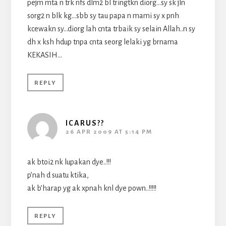
pejm mta n trk nfs dlm2 bl tringtkn diorg…sy sk jln
sorg2 n blk kg…sbb sy tau papa n mami sy x pnh
kcewakn sy…diorg lah cnta trbaik sy selain Allah..n sy
dh x ksh hdup tnpa cnta seorg lelaki yg brnama
KEKASIH…
REPLY
ICARUS??
26 APR 2009 AT 5:14 PM
ak btoi2 nk lupakan dye..!!!
p’nah d suatu ktika,
ak b’harap yg ak xpnah knl dye pown..!!!!!
REPLY