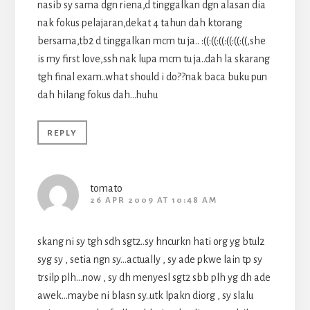
nasib sy sama dgn riena,d tinggalkan dgn alasan dia
nak fokus pelajaran,dekat 4 tahun dah ktorang
bersama,tb2 d tinggalkan mcm tu ja.. :((:((:((:((:((:((,she
is my first love,ssh nak lupa mcm tu ja..dah la skarang
tgh final exam..what should i do??nak baca buku pun
dah hilang fokus dah…huhu
REPLY
tomato
26 APR 2009 AT 10:48 AM
skang ni sy tgh sdh sgt2..sy hncurkn hati org yg btul2
syg sy , setia ngn sy…actually , sy ade pkwe lain tp sy
trsilp plh…now , sy dh menyesl sgt2 sbb plh yg dh ade
awek…maybe ni blasn sy..utk lpakn diorg , sy slalu