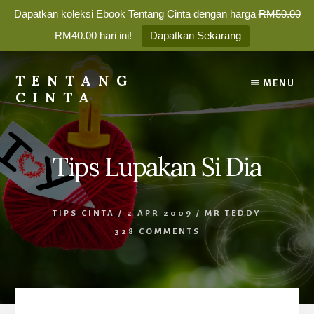
Dapatkan koleksi Ebook Tentang Cinta dengan harga
RM50.00
✕
RM40.00 hari ini!
Dapatkan Sekarang
Nak bina perhubungan yang
Skip
bahagia?
to
TENTANG
MENU
content
CINTA
Membina
Percintaan
Langgan newsletter kami dan dapatkan
5 Tips Dalam
yang
Berpasangan
hari
ini.
Tips Lupakan Si Dia
Bahagia
Selamanya
Nama Panggilan:
TIPS CINTA
/
2 APR 2009
/
MR TEDDY
328 COMMENTS
Alamat Emel: