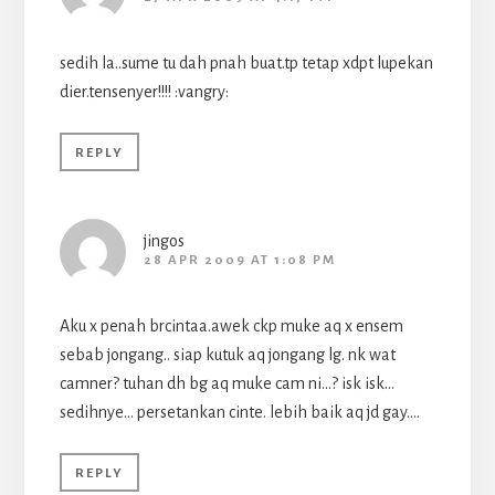
sedih la..sume tu dah pnah buat.tp tetap xdpt lupekan
dier.tensenyer!!!! :vangry:
REPLY
jingos
28 APR 2009 AT 1:08 PM
Aku x penah brcintaa.awek ckp muke aq x ensem
sebab jongang.. siap kutuk aq jongang lg. nk wat
camner? tuhan dh bg aq muke cam ni…? isk isk…
sedihnye… persetankan cinte. lebih baik aq jd gay….
REPLY