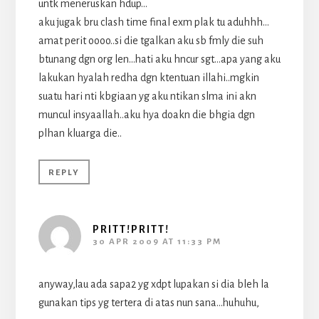
untk meneruskan hdup…
aku jugak bru clash time final exm plak tu aduhhh…
amat perit oooo..si die tgalkan aku sb fmly die suh
btunang dgn org len…hati aku hncur sgt…apa yang aku
lakukan hyalah redha dgn ktentuan illahi..mgkin
suatu hari nti kbgiaan yg aku ntikan slma ini akn
muncul insyaallah..aku hya doakn die bhgia dgn
plhan kluarga die..
REPLY
PRITT!PRITT!
30 APR 2009 AT 11:33 PM
anyway,lau ada sapa2 yg xdpt lupakan si dia bleh la
gunakan tips yg tertera di atas nun sana…huhuhu,