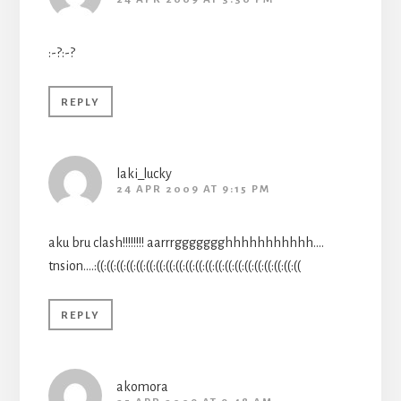
:-?:-?
REPLY
laki_lucky
24 APR 2009 AT 9:15 PM
aku bru clash!!!!!!!! aarrrggggggghhhhhhhhhhh….
tnsion….:((:((:((:((:((:((:((:((:((:((:((:((:((:((:((:((:((:((:((:((:((
REPLY
akomora