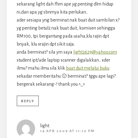
sekarang light dah fhm ape yg penting dlm hidup
ni,dan apa yg sbnrnya kita perlukan..
ader sesiapa yng berminat nak buat duit sambilan x?
yg penting betul2 nak buat duit, komisen sehingga
RM100, tpi bergantung pada usaha,klu rajin dpt
bnyak, klu xrajin dpt sikit saja.
anda berminat? sila ym saya
light2629@yahoo.com
student ipt/ade laptop scanner digalakkan.. xder
ilmu? mahu ilmu sila klik
buat duit melalui buku
sekadar memberitahu 🙂 berminat? tggu ape lagi?
bergerak sekarang~! thank you ^_^
REPLY
light
14 APR 2009 AT 11:10 PM