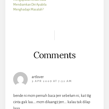
Boleh kata dalam apa jua
bermakna. Berjurai-jurai
Mendiamkan Diri Apabila
hal pun memang
air mata dikeluarkan dan
Menghadapi Masalah?
teringatkan si Dia la. Tapi
pelbagai memori indah
masalahnya bila dah…
saat-saat anda bersama
dengan pasangan anda
hadir…
Reader
Interactions
Comments
artlover
3 APR 2009 AT 7:52 AM
bende ni mcm pernah baca jerr sebelum ni, kat ttg
cinta gak laa…. mcm diluang2 jerr…. kalau tak dilap
laaa….