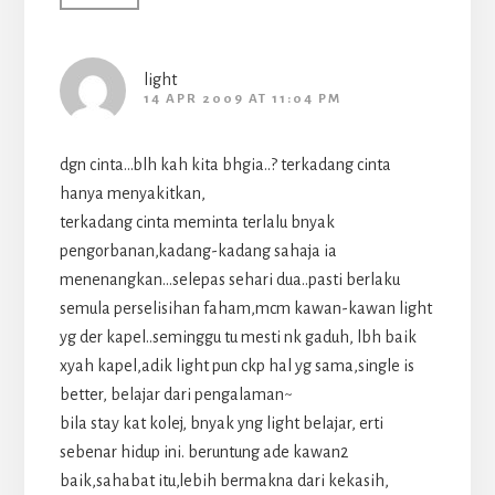
light
14 APR 2009 AT 11:04 PM
dgn cinta…blh kah kita bhgia..? terkadang cinta
hanya menyakitkan,
terkadang cinta meminta terlalu bnyak
pengorbanan,kadang-kadang sahaja ia
menenangkan…selepas sehari dua..pasti berlaku
semula perselisihan faham,mcm kawan-kawan light
yg der kapel..seminggu tu mesti nk gaduh, lbh baik
xyah kapel,adik light pun ckp hal yg sama,single is
better, belajar dari pengalaman~
bila stay kat kolej, bnyak yng light belajar, erti
sebenar hidup ini. beruntung ade kawan2
baik,sahabat itu,lebih bermakna dari kekasih,