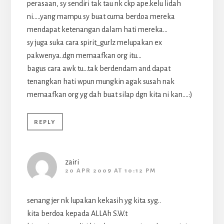
perasaan, sy sendiri tak tau nk ckp ape.kelu lidah
ni…..yang mampu sy buat cuma berdoa mereka
mendapat ketenangan dalam hati mereka…
sy juga suka cara spirit_gurlz melupakan ex
pakwenya..dgn memaafkan org itu…
bagus cara awk tu…tak berdendam and dapat
tenangkan hati wpun mungkin agak susah nak
memaafkan org yg dah buat silap dgn kita ni kan….:)
REPLY
zairi
20 APR 2009 AT 10:12 PM
senang jer nk lupakan kekasih yg kita syg..
kita berdoa kepada ALLAh S.W.t