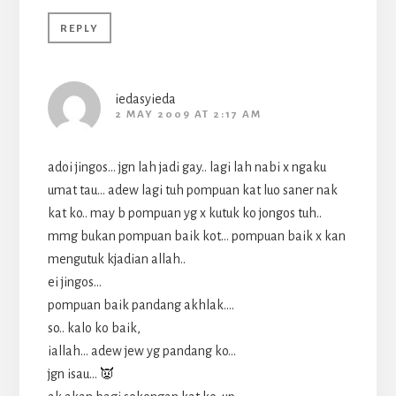
REPLY
iedasyieda
2 MAY 2009 AT 2:17 AM
adoi jingos… jgn lah jadi gay.. lagi lah nabi x ngaku
umat tau… adew lagi tuh pompuan kat luo saner nak
kat ko.. may b pompuan yg x kutuk ko jongos tuh..
mmg bukan pompuan baik kot… pompuan baik x kan
mengutuk kjadian allah..
ei jingos…
pompuan baik pandang akhlak….
so.. kalo ko baik,
iallah… adew jew yg pandang ko…
jgn isau… 👿