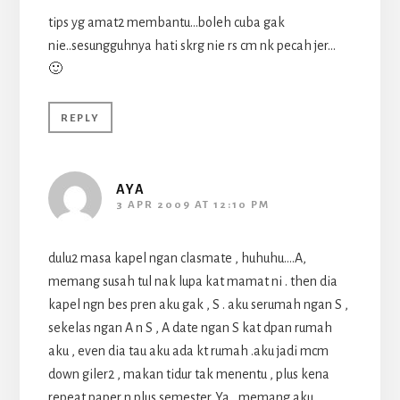
tips yg amat2 membantu…boleh cuba gak
nie..sesungguhnya hati skrg nie rs cm nk pecah jer…
🙂
REPLY
AYA
3 APR 2009 AT 12:10 PM
dulu2 masa kapel ngan clasmate , huhuhu….A,
memang susah tul nak lupa kat mamat ni . then dia
kapel ngn bes pren aku gak , S . aku serumah ngan S ,
sekelas ngan A n S , A date ngan S kat dpan rumah
aku , even dia tau aku ada kt rumah .aku jadi mcm
down giler2 , makan tidur tak menentu , plus kena
repeat paper n plus semester .Ya , memang aku