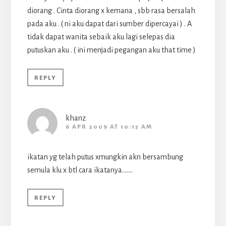
diorang . Cinta diorang x kemana , sbb rasa bersalah
pada aku . ( ni aku dapat dari sumber dipercayai ) . A
tidak dapat wanita sebaik aku lagi selepas dia
putuskan aku . ( ini menjadi pegangan aku that time )
REPLY
khanz
6 APR 2009 AT 10:15 AM
ikatan yg telah putus xmungkin akn bersambung
semula klu x btl cara ikatanya…….
REPLY