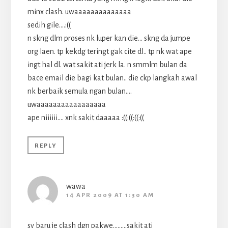
minx clash. uwaaaaaaaaaaaaaa
sedih gile….:((
n skng dlm proses nk luper kan die… skng da jumpe
org laen. tp kekdg teringt gak cite dl.. tp nk wat ape
ingt hal dl. wat sakit ati jerk la. n smmlm bulan da
bace email die bagi kat bulan.. die ckp langkah awal
nk berbaik semula ngan bulan….
uwaaaaaaaaaaaaaaaaa
ape niiiiii…. xnk sakit daaaaa :((:((:((:((
REPLY
wawa
14 APR 2009 AT 1:30 AM
sy baru je clash dgn pakwe………sakit ati