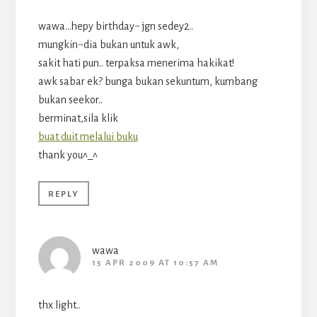
wawa…hepy birthday~ jgn sedey2..
mungkin~dia bukan untuk awk,
sakit hati pun.. terpaksa menerima hakikat!
awk sabar ek? bunga bukan sekuntum, kumbang
bukan seekor..
berminat,sila klik
buat duit melalui buku
thank you^_^
REPLY
wawa
15 APR 2009 AT 10:57 AM
thx light..