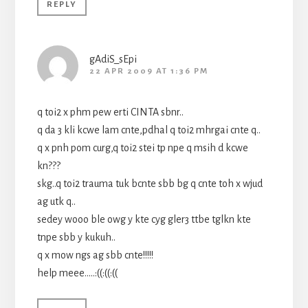
REPLY
gAdiS_sEpi
22 APR 2009 AT 1:36 PM
q toi2 x phm pew erti CINTA sbnr..
q da 3 kli kcwe lam cnte,pdhal q toi2 mhrgai cnte q..
q x pnh pom curg,q toi2 stei tp npe q msih d kcwe
kn???
skg..q toi2 trauma tuk bcnte sbb bg q cnte toh x wjud
ag utk q..
sedey wooo ble owg y kte cyg gler3 ttbe tglkn kte
tnpe sbb y kukuh..
q x mow ngs ag sbb cnte!!!!!
help meee…..:((:((:((