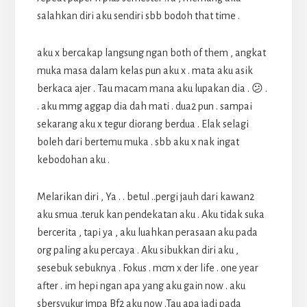
salahkan diri aku sendiri sbb bodoh that time .
aku x bercakap langsung ngan both of them , angkat
muka masa dalam kelas pun aku x . mata aku asik
berkaca ajer . Tau macam mana aku lupakan dia . 😕 .
. aku mmg aggap dia dah mati . dua2 pun . sampai
sekarang aku x tegur diorang berdua . Elak selagi
boleh dari bertemu muka . sbb aku x nak ingat
kebodohan aku .
Melarikan diri , Ya . . betul ..pergi jauh dari kawan2
aku smua .teruk kan pendekatan aku . Aku tidak suka
bercerita , tapi ya , aku luahkan perasaan aku pada
org paling aku percaya . Aku sibukkan diri aku ,
sesebuk sebuknya . Fokus . mcm x der life . one year
after . im hepi ngan apa yang aku gain now . aku
sbersyukur jmpa Bf2 aku now .Tau apa jadi pada