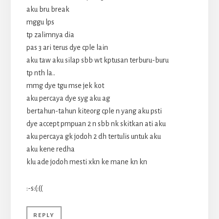
aku bru break
mggu lps
tp zalimnya dia
pas 3 ari terus dye cple lain
aku taw aku silap sbb wt kptusan terburu-buru
tp nth la..
mmg dye tgu mse jek kot
aku percaya dye syg aku ag
bertahun-tahun kiteorg cple n yang aku psti
dye accept pmpuan 2 n sbb nk skitkan ati aku
aku percaya gk jodoh 2 dh tertulis untuk aku
aku kene redha
klu ade jodoh mesti xkn ke mane kn kn
:-s:(:((
REPLY