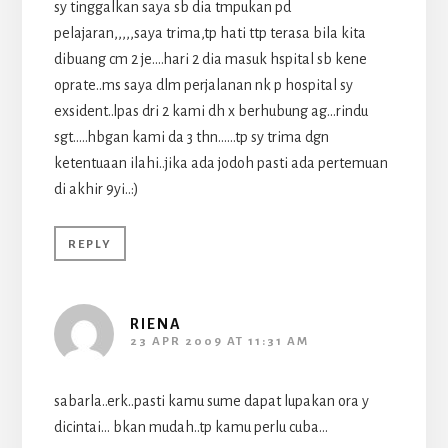
sy tinggalkan saya sb dia tmpukan pd
pelajaran,,,,,saya trima,tp hati ttp terasa bila kita
dibuang cm 2 je….hari 2 dia masuk hspital sb kene
oprate..ms saya dlm perjalanan nk p hospital sy
exsident..lpas dri 2 kami dh x berhubung ag…rindu
sgt…..hbgan kami da 3 thn……tp sy trima dgn
ketentuaan ilahi..jika ada jodoh pasti ada pertemuan
di akhir 9yi..:)
REPLY
RIENA
23 APR 2009 AT 11:31 AM
sabarla..erk..pasti kamu sume dapat lupakan ora y
dicintai… bkan mudah..tp kamu perlu cuba…