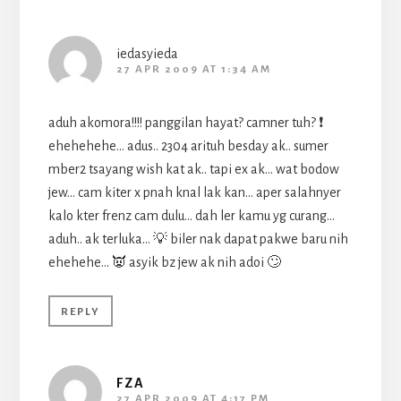
iedasyieda
27 APR 2009 AT 1:34 AM
aduh akomora!!!! panggilan hayat? camner tuh? ❗
ehehehehe… adus.. 2304 arituh besday ak.. sumer
mber2 tsayang wish kat ak.. tapi ex ak… wat bodow
jew… cam kiter x pnah knal lak kan… aper salahnyer
kalo kter frenz cam dulu… dah ler kamu yg curang…
aduh.. ak terluka… 💡 biler nak dapat pakwe baru nih
ehehehe… 👿 asyik bz jew ak nih adoi 🙄
REPLY
FZA
27 APR 2009 AT 4:17 PM