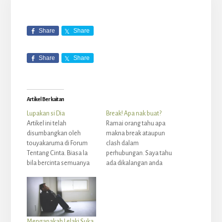
LANGGAN SEKARANG
Powered by Kit
Share
Share
Share
Share
Artikel Berkaitan
Lupakan si Dia
Break! Apa nak buat?
Artikel ini telah
Ramai orang tahu apa
disumbangkan oleh
makna break ataupun
touyakaruma di Forum
clash dalam
Tentang Cinta. Biasa la
perhubungan. Saya tahu
bila bercinta semuanya
ada dikalangan anda
indah... Memang tak
yang pernah clash dan
dapat lupakan si Dia.
tidak tahu apa yang perlu
Makan ingatkan si Dia,
dilakukan pada ketika itu.
tidur ingatkan si Dia,
Semuanya dirasakan
mandi ingatkan si Dia...
seakan hidup ini tidak
Mengapakah Lelaki Suka