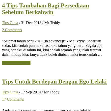
Mahukan
4 Tips Tambahan Bagi Persediaan
Perhatian
Sebelum Berkahwin
Tips Cinta
/
31 Dec 2018
/
Mr Teddy
2 Comments
"Selamat tahun baru 2019 (in advance)!" - Mr Teddy. Sedar tak
sedar, kita sudah pun nak masuk ke tahun yang baru. Segala apa
yang berlaku di tahun ini, kini adalah sejarah yang telah tercatat
dalam hidup kita. Ianya tidak boleh diubah maka teruskanlah …
about
Continue Reading
4
Tips
Tambahan
Bagi
Tips Untuk Berdepan Dengan Ego Lelaki
Persediaan
Sebelum
Tips Cinta
/
17 Sep 2014
/
Mr Teddy
Berkahwin
17 Comments
Anda wanita yang mahu memenangi ego seorang lelaki?