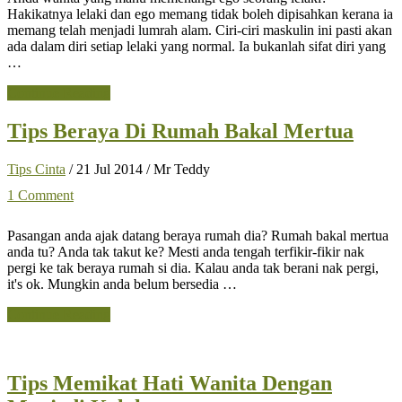
Hakikatnya lelaki dan ego memang tidak boleh dipisahkan kerana ia
memang telah menjadi lumrah alam. Ciri-ciri maskulin ini pasti akan
ada dalam diri setiap lelaki yang normal. Ia bukanlah sifat diri yang
…
about
Continue Reading
Tips
Untuk
Tips Beraya Di Rumah Bakal Mertua
Berdepan
Dengan
Tips Cinta
/
21 Jul 2014
/
Mr Teddy
Ego
Lelaki
1 Comment
Pasangan anda ajak datang beraya rumah dia? Rumah bakal mertua
anda tu? Anda tak takut ke? Mesti anda tengah terfikir-fikir nak
pergi ke tak beraya rumah si dia. Kalau anda tak berani nak pergi,
it's ok. Mungkin anda belum bersedia …
about
Continue Reading
Tips
Beraya
Di
Rumah
Tips Memikat Hati Wanita Dengan
Bakal