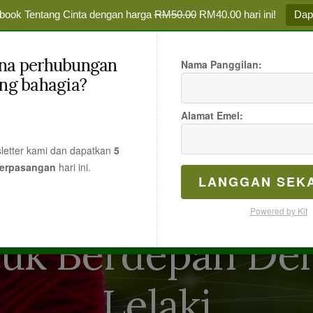
book Tentang Cinta dengan harga
RM50.00
RM40.00 hari ini!
Dap
TENTANG CINTA
ina perhubungan
Nama Panggilan:
a
ng bahagia?
an
UTAMA
BLOG
FORUM
EBOOK
HUBUNGI
Alamat Emel:
ya
letter kami dan dapatkan
5
Berpasangan
hari
ini.
LANGGAN SEK
Powered by Kit
tuk Berdepan De
Lelaki