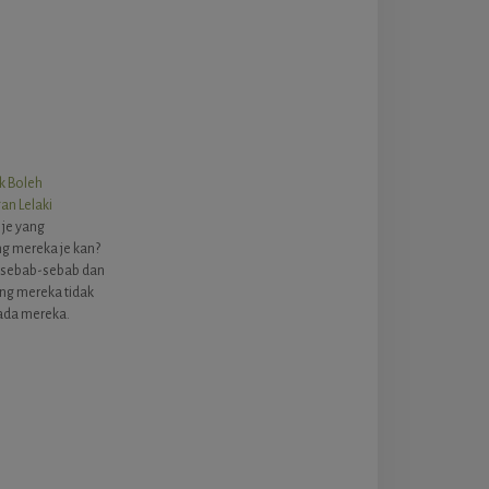
ak Boleh
an Lelaki
je yang
 mereka je kan?
a sebab-sebab dan
ng mereka tidak
ada mereka.
9 perkara yang
angkan dengan
ki ini penuh
da sebagai
cuba
o mereka. 1.…