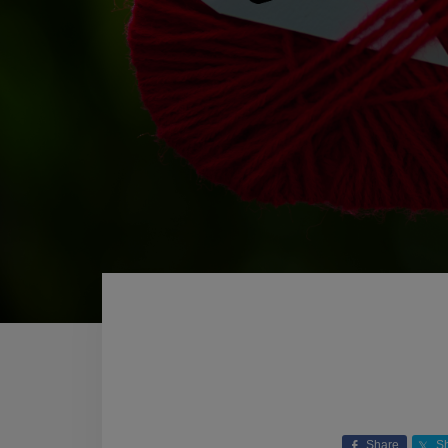
Share
S