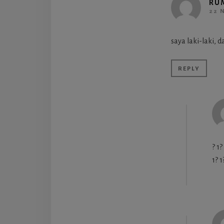
RU
22 
saya laki-laki, 
REPLY
? 1?
1? 1