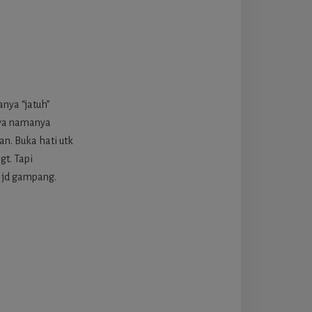
anya “jatuh”
nya namanya
an. Buka hati utk
gt. Tapi
u jd gampang.