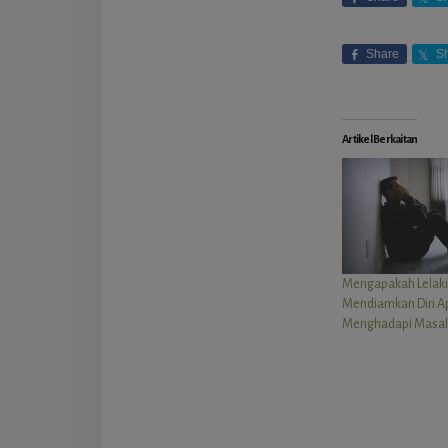
Share
S
Artikel Berkaitan
Mengapakah Lelaki
Mendiamkan Diri A
Menghadapi Masal
Reade