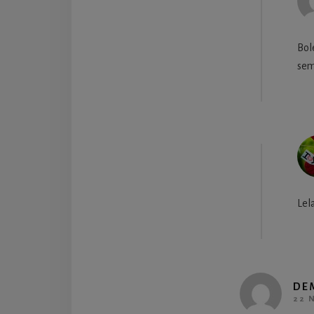
Bol
sem
Lel
DE
22 