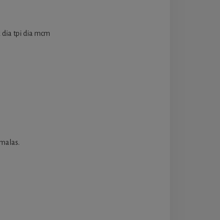
 dia tpi dia mcm
 malas.