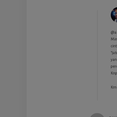
@ali
Min
cin
“ja
yan
per
Knp
Krn