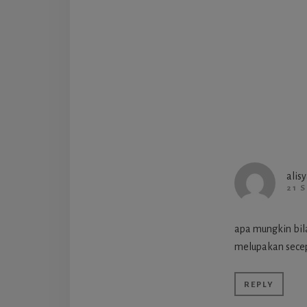
Intera
alisy
21 
apa mungkin bila
melupakan secep
REPLY