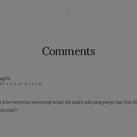
ctions
Comments
agirls
SEP 2014 AT 4:23 PM
 kita mencintai seseorang tetapi dia sudah ada yang punya tapi kita ti
at saja??