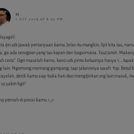
ss
1 OCT 2014 AT 8:45 PM
syagirl :
ta ijin utk jawab pertanyaan kamu. Jelas itu mungkin. Spt kita tau, nam
ta, ga ada seorgpun yang tau kapan dan bagaimana. Tau2 jatuh. Maka
tuh cinta”. Dgn masalah kamu, kunci utk pintu keluarnya hanya 1…..lupak
g lain. Ngomong memang gampang, tapi jalaninnya susah. Yup. Betul b
cayalah, detik kamu siap buka hati dan mengijinkan org lain masuk, it
 sy yakin bgt?
 sy pernah di posisi kamu ^_^