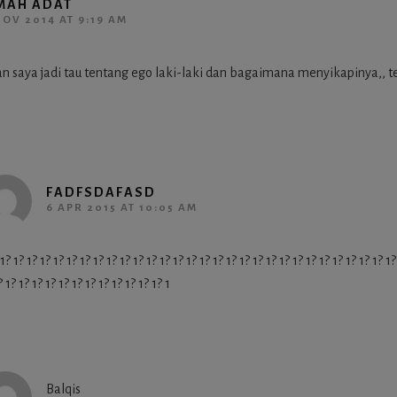
MAH ADAT
NOV 2014 AT 9:19 AM
dan saya jadi tau tentang ego laki-laki dan bagaimana menyikapinya,, 
FADFSDAFASD
6 APR 2015 AT 10:05 AM
 1? 1? 1? 1? 1? 1? 1? 1? 1? 1? 1? 1? 1? 1? 1? 1? 1? 1? 1? 1? 1? 1? 1? 1? 1? 1? 1? 1? 1? 1?
? 1? 1? 1? 1? 1? 1? 1? 1? 1? 1? 1? 1? 1
Balqis