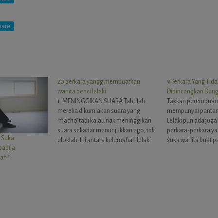
hare
20 perkara yangg membuatkan
9 Perkara Yang Tid
wanita benci lelaki
Dibincangkan Deng
1. MENINGGIKAN SUARA Tahulah
Takkan perempuan 
mereka dikurniakan suara yang
mempunyai pantang
'macho' tapi kalau nak meninggikan
Lelaki pun ada jug
suara sekadar menunjukkan ego, tak
perkara-perkara ya
 Suka
eloklah. Ini antara kelemahan lelaki
suka wanita buat p
pabila
kerana mereka mudah meninggikan
Berikut merupakan 
ah?
suara walaupun pasangannya tidak
tidak boleh dibinc
bersalah. 2. MAIN KAYU TIGA Bab
lelaki. Memang lela
main kayu tiga ni masalah paling
dengan ego dan an
besar. Walaupun dah ada kekasih,
wanita, janganlah 
mereka sukar…
mempermainkan eg
r