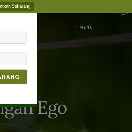
atkan Sekarang
✕
MENU
ARANG
ngan Ego