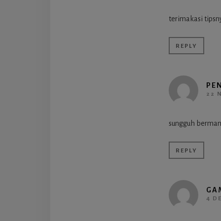
terimakasi tipsn
REPLY
PE
22 
sungguh berman
REPLY
GA
4 D