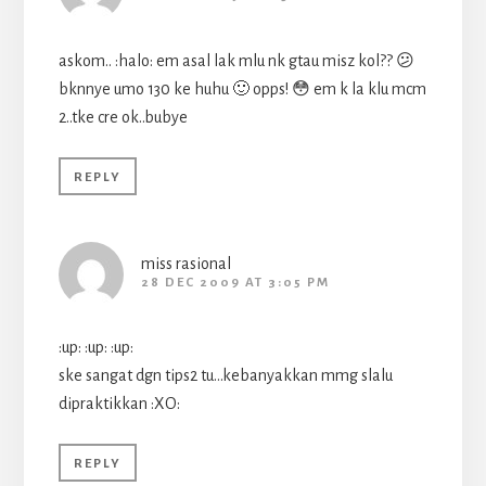
askom.. :halo: em asal lak mlu nk gtau misz kol?? 😕
bknnye umo 130 ke huhu 🙂 opps! 😳 em k la klu mcm
2..tke cre ok..bubye
REPLY
miss rasional
28 DEC 2009 AT 3:05 PM
:up: :up: :up:
ske sangat dgn tips2 tu…kebanyakkan mmg slalu
dipraktikkan :XO:
REPLY