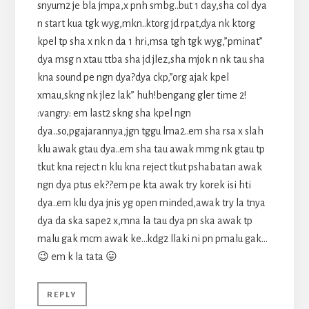
snyum2 je bla jmpa,x pnh smbg..but 1 day,sha col dya
n start kua tgk wyg,mkn..ktorg jd rpat,dya nk ktorg
kpel tp sha x nk n da 1 hri,msa tgh tgk wyg,”pminat”
dya msg n xtau ttba sha jd jlez,sha mjok n nk tau sha
kna sound pe ngn dya?dya ckp,”org ajak kpel
xmau,skng nk jlez lak” huh!bengang gler time 2!
:vangry: em last2 skng sha kpel ngn
dya..so,pgajarannya,jgn tggu lma2..em sha rsa x slah
klu awak gtau dya..em sha tau awak mmg nk gtau tp
tkut kna reject n klu kna reject tkut pshabatan awak
ngn dya ptus ek??em pe kta awak try korek isi hti
dya..em klu dya jnis yg open minded,awak try la tnya
dya da ska sape2 x,mna la tau dya pn ska awak tp
malu gak mcm awak ke…kdg2 llaki ni pn pmalu gak…
😉 em k la tata 😛
REPLY