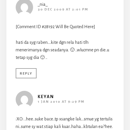
_nia_
30 DEC 2009 AT 2:01 PM
[Comment ID #28192 Will Be Quoted Here]
hati da syg raben….kite dgn rela hati tlh
menerimanya dgn seadanya. 🙂 ..wlucmne pn die..u
tetap syg dia 🙂 ..
REPLY
KEYAN
1 JAN 2010 AT 9:29 PM
:XO: ..hee..suke bace..tp xsangke lak…smue yg tertulis
ni..sume sy wat stiap kali kuar..haha…kbtulan ea?hee.