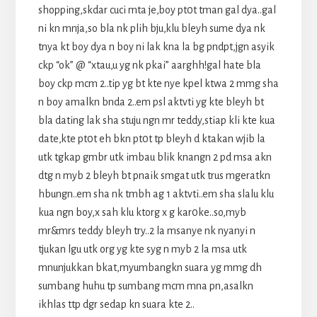
shopping,skdar cuci mta je,boy pt0t tman gal dya..gal
ni kn mnja,so bla nk plih bju,klu bleyh sume dya nk
tnya kt boy dya n boy ni lak kna la bg pndpt,jgn asyik
ckp “ok” @ “xtau,u yg nk pkai” aarghh!gal hate bla
boy ckp mcm 2..tip yg bt kte nye kpel ktwa 2 mmg sha
n boy amalkn bnda 2..em psl aktvti yg kte bleyh bt
bla dating lak sha stuju ngn mr teddy,stiap kli kte kua
date,kte pt0t eh bkn pt0t tp bleyh d ktakan wjib la
utk tgkap gmbr utk imbau blik knangn 2 pd msa akn
dtg n myb 2 bleyh bt pnaik smgat utk trus mgeratkn
hbungn..em sha nk tmbh ag 1 aktvti..em sha slalu klu
kua ngn boy,x sah klu ktorg x g kar0ke..so,myb
mr&mrs teddy bleyh try..2 la msanye nk nyanyi n
tjukan lgu utk org yg kte syg n myb 2 la msa utk
mnunjukkan bkat,myumbangkn suara yg mmg dh
sumbang huhu tp sumbang mcm mna pn,asalkn
ikhlas ttp dgr sedap kn suara kte 2..