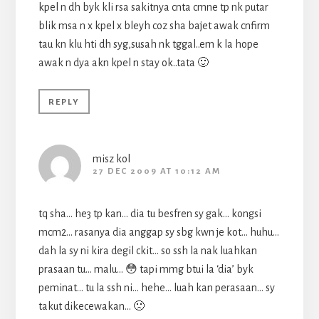
kpel n dh byk kli rsa sakitnya cnta cmne tp nk putar
blik msa n x kpel x bleyh coz sha bajet awak cnfirm
tau kn klu hti dh syg,susah nk tggal..em k la hope
awak n dya akn kpel n stay ok..tata 🙂
REPLY
misz kol
27 DEC 2009 AT 10:12 AM
tq sha… he3 tp kan… dia tu besfren sy gak… kongsi
mcm2… rasanya dia anggap sy sbg kwn je kot… huhu…
dah la sy ni kira degil ckit… so ssh la nak luahkan
prasaan tu… malu… 😳 tapi mmg btui la ‘dia’ byk
peminat… tu la ssh ni… hehe… luah kan perasaan… sy
takut dikecewakan… 🙁