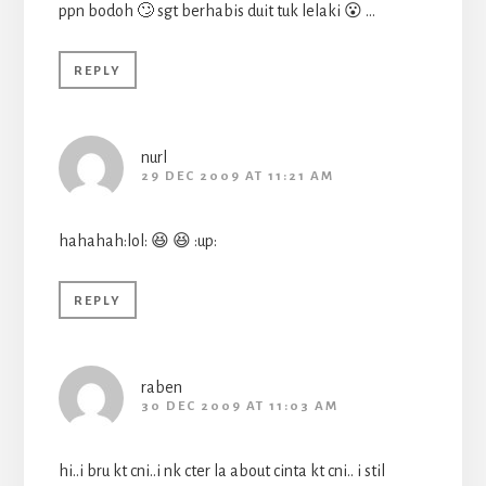
ppn bodoh 🙄 sgt berhabis duit tuk lelaki 😮 …
REPLY
nurl
29 DEC 2009 AT 11:21 AM
hahahah:lol: 😆 😆 :up:
REPLY
raben
30 DEC 2009 AT 11:03 AM
hi..i bru kt cni..i nk cter la about cinta kt cni.. i stil