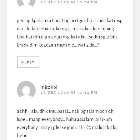
26 DEC 2009 AT 10:24 PM
pening kpala aku tau… tiap ari tgok hp… rindu kat msg
dia… kalau sehari xda msg… msti aku akan hitung…
bpa hari dh dia x anta msg kat aku… sedih sgt2 bila
brada dlm keadaan mcm nie… wat 2 do…?
REPLY
misz kol
26 DEC 2009 AT 10:32 PM
aahh… aku dh x tntu pasal… nak bg salam pon dh
lupe… maap everybody… huhu assalamualaikum
everybody… may i please join u all? 🙄 malu lak aku…
hehe