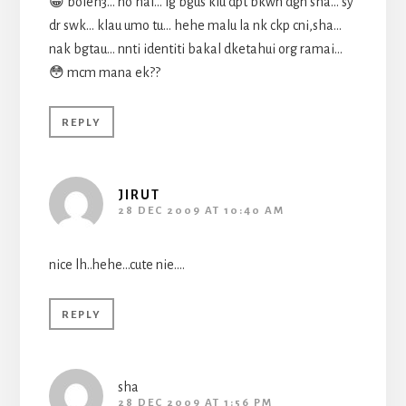
😀 boleh3… no hal… lg bgus klu dpt bkwn dgn sha… sy
dr swk… klau umo tu… hehe malu la nk ckp cni,sha…
nak bgtau… nnti identiti bakal dketahui org ramai…
😳 mcm mana ek??
REPLY
JIRUT
28 DEC 2009 AT 10:40 AM
nice lh..hehe…cute nie….
REPLY
sha
28 DEC 2009 AT 1:56 PM