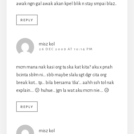
awak ngn gal awak akan kpel blik n stay smpai bla2..
REPLY
misz kol
26 DEC 2009 AT 10:14 PM
mcm mana nak kasi org tu ska kat kita? aku x pnah
bcinta sblm ni… sbb maybe slalu sgt dgr cita org
break kot… tp… bila bersama ‘dia’… aahh ssh tol nak
explain…. 😕 huhue… jgn la wat aku mcm nie…. 😥
REPLY
misz kol