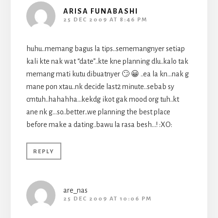
ARISA FUNABASHI
25 DEC 2009 AT 8:46 PM
huhu..memang bagus la tips..sememangnyer setiap
kali kte nak wat “date”..kte kne planning dlu..kalo tak
memang mati kutu dibuatnyer 🙄 😀 ..ea la kn…nak g
mane pon xtau..nk decide last2 minute..sebab sy
cmtuh..hahahha…kekdg ikot gak mood org tuh..kt
ane nk g…so..better..we planning the best place
before make a dating..bawu la rasa besh…! :XO:
REPLY
are_nas
25 DEC 2009 AT 10:06 PM