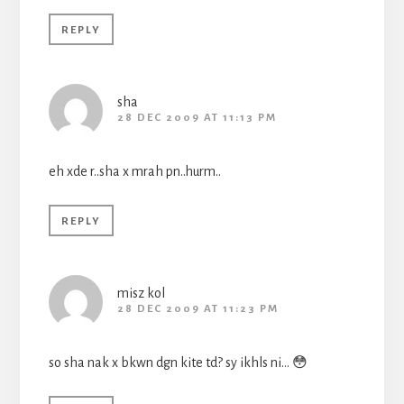
REPLY
sha
28 DEC 2009 AT 11:13 PM
eh xde r..sha x mrah pn..hurm..
REPLY
misz kol
28 DEC 2009 AT 11:23 PM
so sha nak x bkwn dgn kite td? sy ikhls ni… 😳