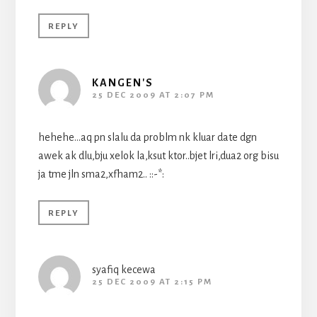
REPLY
KANGEN'S
25 DEC 2009 AT 2:07 PM
hehehe…aq pn slalu da problm nk kluar date dgn
awek ak dlu,bju xelok la,ksut ktor..bjet lri,dua2 org bisu
ja tme jln sma2,xfham2.. ::-*:
REPLY
syafiq kecewa
25 DEC 2009 AT 2:15 PM