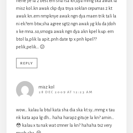
hehe ye la 2 best em sha rsa kn,dya mmg ska awak la
misz kol..kn awak ckp dya tnya soklan cepumas 2 kt
awak kn..em nmpknye awak ngn dya maen trik tali la
ni ek?em btw,sha agree sgt2 ngn awak yg klu da jdoh
x ke mna..so,smoga awak ngn dya akn kpel k:up: em
btol la,plik la apit..pnh date tp x pnh kpel??
pelik,pelik… 😕
REPLY
misz kol
28 DEC 2009 AT 12:23 AM
wow… kalau la btul kata sha dia ska kt sy…mmg x tau
nk kata apa lg dh… haha harap2 gitu je la kn? amin…
😳 kalau x tu nak wat cmner la kn? hahaha tx2 very
much,sha. 😀