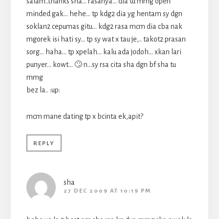
salam..thanks sha… rasanya… dia tu mmg open
minded gak… hehe… tp kdg2 dia yg hentam sy dgn
soklan2 cepumas gitu… kdg2 rasa mcm dia cba nak
mgorek isi hati sy… tp sy wat x tau je,.. takot2 prasan
sorg… haha… tp xpelah… kalu ada jodoh… xkan lari
punyer… kowt… 🙄 n…sy rsa cita sha dgn bf sha tu
mmg
bez la.. :up:
mcm mane dating tp x bcinta ek,apit?
REPLY
sha
27 DEC 2009 AT 10:19 PM