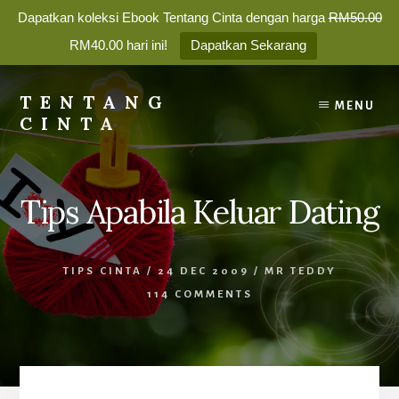
Dapatkan koleksi Ebook Tentang Cinta dengan harga
RM50.00
RM40.00 hari ini!
Dapatkan Sekarang
Skip
to
TENTANG
MENU
content
CINTA
Membina
Percintaan
yang
Tips Apabila Keluar Dating
Bahagia
Selamanya
TIPS CINTA
/
24 DEC 2009
/
MR TEDDY
114 COMMENTS