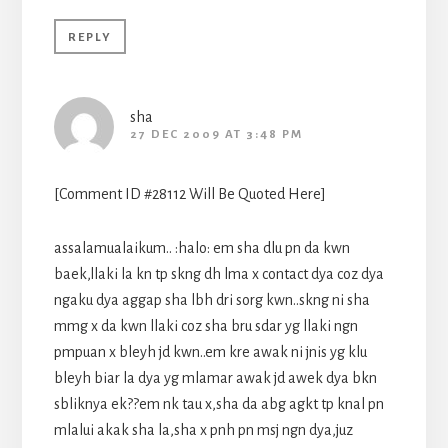
REPLY
sha
27 DEC 2009 AT 3:48 PM
[Comment ID #28112 Will Be Quoted Here]
assalamualaikum.. :halo: em sha dlu pn da kwn
baek,llaki la kn tp skng dh lma x contact dya coz dya
ngaku dya aggap sha lbh dri sorg kwn..skng ni sha
mmg x da kwn llaki coz sha bru sdar yg llaki ngn
pmpuan x bleyh jd kwn..em kre awak ni jnis yg klu
bleyh biar la dya yg mlamar awak jd awek dya bkn
sbliknya ek??em nk tau x,sha da abg agkt tp knal pn
mlalui akak sha la,sha x pnh pn msj ngn dya,juz