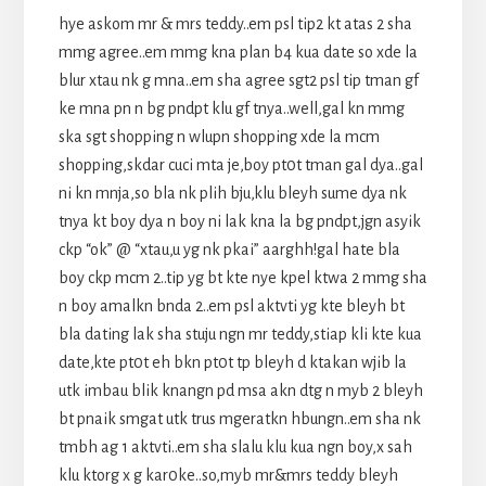
hye askom mr & mrs teddy..em psl tip2 kt atas 2 sha
mmg agree..em mmg kna plan b4 kua date so xde la
blur xtau nk g mna..em sha agree sgt2 psl tip tman gf
ke mna pn n bg pndpt klu gf tnya..well,gal kn mmg
ska sgt shopping n wlupn shopping xde la mcm
shopping,skdar cuci mta je,boy pt0t tman gal dya..gal
ni kn mnja,so bla nk plih bju,klu bleyh sume dya nk
tnya kt boy dya n boy ni lak kna la bg pndpt,jgn asyik
ckp “ok” @ “xtau,u yg nk pkai” aarghh!gal hate bla
boy ckp mcm 2..tip yg bt kte nye kpel ktwa 2 mmg sha
n boy amalkn bnda 2..em psl aktvti yg kte bleyh bt
bla dating lak sha stuju ngn mr teddy,stiap kli kte kua
date,kte pt0t eh bkn pt0t tp bleyh d ktakan wjib la
utk imbau blik knangn pd msa akn dtg n myb 2 bleyh
bt pnaik smgat utk trus mgeratkn hbungn..em sha nk
tmbh ag 1 aktvti..em sha slalu klu kua ngn boy,x sah
klu ktorg x g kar0ke..so,myb mr&mrs teddy bleyh