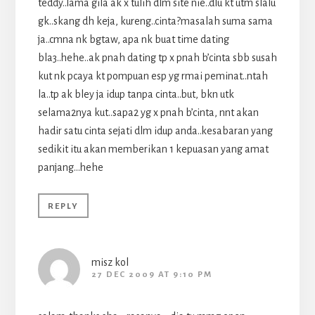
teddy..lama gila ak x tulih dlm site nie..dlu kt utm slalu
gk..skang dh keja, kureng..cinta?masalah suma sama
ja..cmna nk bgtaw, apa nk buat time dating
bla3..hehe..ak pnah dating tp x pnah b’cinta sbb susah
kut nk pcaya kt pompuan esp yg rmai peminat..ntah
la..tp ak bley ja idup tanpa cinta..but, bkn utk
selama2nya kut..sapa2 yg x pnah b’cinta, nnt akan
hadir satu cinta sejati dlm idup anda..kesabaran yang
sedikit itu akan memberikan 1 kepuasan yang amat
panjang…hehe
REPLY
misz kol
27 DEC 2009 AT 9:10 PM