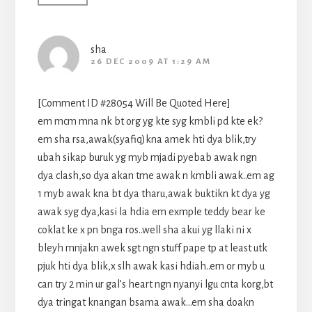
sha
26 DEC 2009 AT 1:29 AM
[Comment ID #28054 Will Be Quoted Here]
em mcm mna nk bt org yg kte syg kmbli pd kte ek?
em sha rsa,awak(syafiq)kna amek hti dya blik,try
ubah sikap buruk yg myb mjadi pyebab awak ngn
dya clash,so dya akan tme awak n kmbli awak..em ag
1 myb awak kna bt dya tharu,awak buktikn kt dya yg
awak syg dya,kasi la hdia em exmple teddy bear ke
coklat ke x pn bnga ros..well sha akui yg llaki ni x
bleyh mnjakn awek sgt ngn stuff pape tp at least utk
pjuk hti dya blik,x slh awak kasi hdiah..em or myb u
can try 2 min ur gal’s heart ngn nyanyi lgu cnta korg,bt
dya tringat knangan bsama awak…em sha doakn