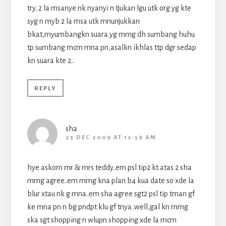
try..2 la msanye nk nyanyi n tjukan lgu utk org yg kte
syg n myb 2 la msa utk mnunjukkan
bkat,myumbangkn suara yg mmg dh sumbang huhu
tp sumbang mcm mna pn,asalkn ikhlas ttp dgr sedap
kn suara kte 2..
REPLY
sha
25 DEC 2009 AT 12:59 AM
hye askom mr & mrs teddy..em psl tip2 kt atas 2 sha
mmg agree..em mmg kna plan b4 kua date so xde la
blur xtau nk g mna..em sha agree sgt2 psl tip tman gf
ke mna pn n bg pndpt klu gf tnya..well,gal kn mmg
ska sgt shopping n wlupn shopping xde la mcm