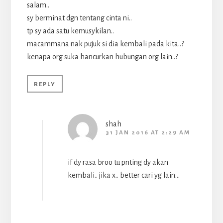
salam..
sy berminat dgn tentang cinta ni..
tp sy ada satu kemusykilan..
macammana nak pujuk si dia kembali pada kita..?
kenapa org suka hancurkan hubungan org lain..?
REPLY
shah
31 JAN 2016 AT 2:29 AM
if dy rasa broo tu pnting dy akan
kembali.. jika x.. better cari yg lain…