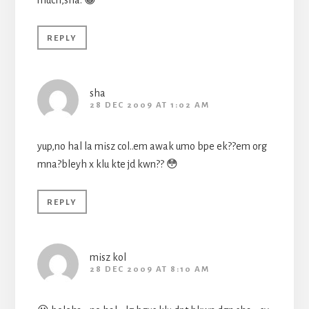
REPLY
sha
28 DEC 2009 AT 1:02 AM
yup,no hal la misz col..em awak umo bpe ek??em org
mna?bleyh x klu kte jd kwn?? 😳
REPLY
misz kol
28 DEC 2009 AT 8:10 AM