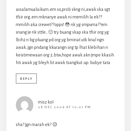
assalamualaikum..em so,prob skng ni,awak ska sgt
tfsir org..em mknanye awak ni memilih la ek??
mmilih aka crewet??opps! 😳 nk yg smpurna??em
snang je nk sttle.. 🙂 try buang skap ska tfsir org yg
lbih2 n bg pluang pd org yg bminat utk knal ngn
awak..jgn pndang kkurangn org tp lhat klebihan n
keistimewaan org 2..btw,hope awak akn jmpe kkasih
hti awak yg bleyh bt awak tsangkut :up: bubye tata
REPLY
misz kol
28 DEC 2009 AT 10:01 PM
sha? jgn marah ek? 😥