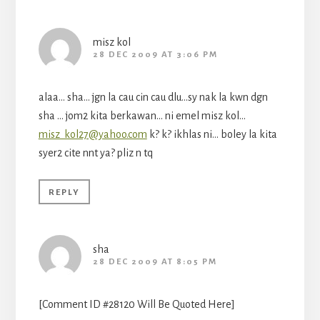
misz kol
28 DEC 2009 AT 3:06 PM
alaa… sha… jgn la cau cin cau dlu…sy nak la kwn dgn
sha … jom2 kita berkawan… ni emel misz kol…
misz_kol27@yahoo.com
k? k? ikhlas ni… boley la kita
syer2 cite nnt ya? pliz n tq
REPLY
sha
28 DEC 2009 AT 8:05 PM
[Comment ID #28120 Will Be Quoted Here]