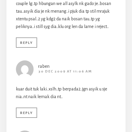
couple lg..tp hbungan we all asylk nk gado je..bosan
tau..asyik dia je nk menang..i pjuk dia tp stil mrajuk
xtentu psal..2 yg kdg2 da naik bosan tau..tp yg
peliknya..i still syg dia..klu org len da lame i reject..
REPLY
raben
30 DEC 2009 AT 11:06 AM
kuar duit tuk laki..xslh..tp berpada2..jgn asyik u sje
nia..nt naik lemak dia nt..
REPLY