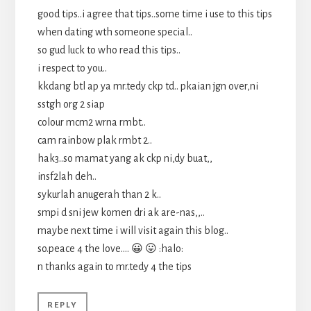
good tips..i agree that tips..some time i use to this tips
when dating wth someone special..
so gud luck to who read this tips..
i respect to you..
kkdang btl ap ya mr.tedy ckp td.. pkaian jgn over,ni
sstgh org 2 siap
colour mcm2 wrna rmbt..
cam rainbow plak rmbt 2..
hak3..so mamat yang ak ckp ni,dy buat,,
insf2lah deh..
sykurlah anugerah than 2 k..
smpi d sni jew komen dri ak are-nas,,..
maybe next time i will visit again this blog..
so.peace 4 the love…. 😀 😛 :halo:
n thanks again to mr.tedy 4 the tips
REPLY