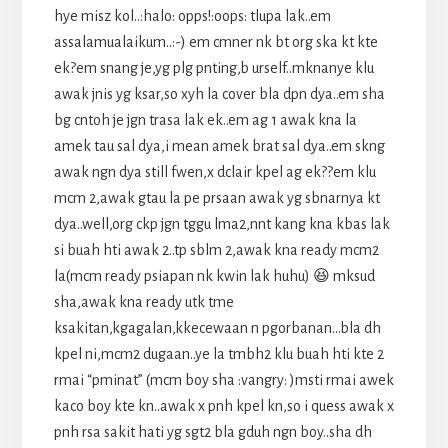
hye misz kol..:halo: opps!:oops: tlupa lak..em
assalamualaikum..:-) em cmner nk bt org ska kt kte
ek?em snang je,yg plg pnting,b urself..mknanye klu
awak jnis yg ksar,so xyh la cover bla dpn dya..em sha
bg cntoh je jgn trasa lak ek..em ag 1 awak kna la
amek tau sal dya,i mean amek brat sal dya..em skng
awak ngn dya still fwen,x dclair kpel ag ek??em klu
mcm 2,awak gtau la pe prsaan awak yg sbnarnya kt
dya..well,org ckp jgn tggu lma2,nnt kang kna kbas lak
si buah hti awak 2..tp sblm 2,awak kna ready mcm2
la(mcm ready psiapan nk kwin lak huhu) 😆 mksud
sha,awak kna ready utk tme
ksakitan,kgagalan,kkecewaan n pgorbanan…bla dh
kpel ni,mcm2 dugaan..ye la tmbh2 klu buah hti kte 2
rmai “pminat” (mcm boy sha :vangry: )msti rmai awek
kaco boy kte kn..awak x pnh kpel kn,so i quess awak x
pnh rsa sakit hati yg sgt2 bla gduh ngn boy..sha dh