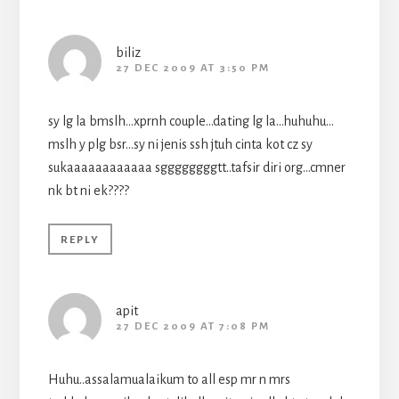
biliz
27 DEC 2009 AT 3:50 PM
sy lg la bmslh…xprnh couple…dating lg la…huhuhu…
mslh y plg bsr…sy ni jenis ssh jtuh cinta kot cz sy
sukaaaaaaaaaaaa sggggggggtt..tafsir diri org…cmner
nk bt ni ek????
REPLY
apit
27 DEC 2009 AT 7:08 PM
Huhu..assalamualaikum to all esp mr n mrs