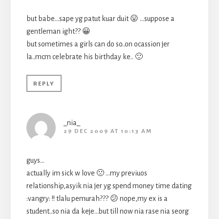
but babe…sape yg patut kuar duit 😛 …suppose a
gentleman ight?? 😀
but sometimes a girls can do so..on ocassion jer
la..mcm celebrate his birthday ke.. 🙂
REPLY
_nia_
29 DEC 2009 AT 10:13 AM
guys…
actually im sick w love 🙁 …my previuos
relationship,asyik nia jer yg spend money time dating
:vangry: !! tlalu pemurah??? 😕 nope,my ex is a
student..so nia da keje…but till now nia rase nia seorg