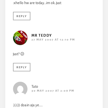
:xhello hw are today…im ok..just
REPLY
MR TEDDY
27 MAY 2007 AT 12:10 PM
just? 😕
REPLY
Tato
30 MAY 2007 AT 2:09 PM
:):):)) doain aja ye…..