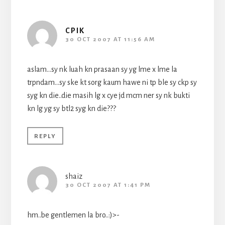
CPIK
30 OCT 2007 AT 11:56 AM
aslam…sy nk luah kn prasaan sy yg lme x lme la
trpndam…sy ske kt sorg kaum hawe ni tp ble sy ckp sy
syg kn die..die masih lg x cye jd mcm ner sy nk bukti
kn lg yg sy btl2 syg kn die???
REPLY
shaiz
30 OCT 2007 AT 1:41 PM
hm..be gentlemen la bro..:)>-