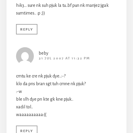
hik3… sure nk suh pjuk la tu..bf pun nk manje2 jgak
sumtimes.. :p ;))
REPLY
beby
31 JUL 2007 AT 11:32 PM
cmtu ke cre nk pjuk dye..:-?
klo da pns bran sgt tuh cmne nk pjuk?
:-w
ble slh dye pn kte gk kne pjuk..
xadil tol..
waaaaaaaaaa:((
REPLY