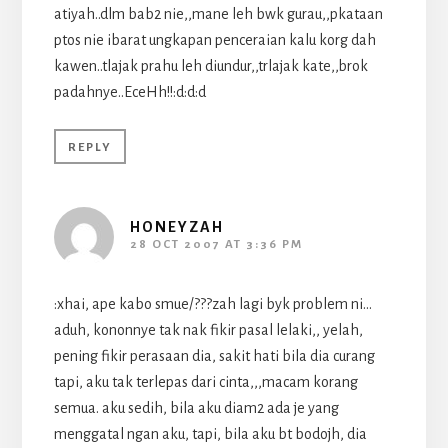
atiyah..dlm bab2 nie,,mane leh bwk gurau,,pkataan
ptos nie ibarat ungkapan penceraian kalu korg dah
kawen..tlajak prahu leh diundur,,trlajak kate,,brok
padahnye..EceHh!!:d:d:d
REPLY
HONEYZAH
28 OCT 2007 AT 3:36 PM
:xhai, ape kabo smue/???zah lagi byk problem ni…
aduh, kononnye tak nak fikir pasal lelaki,, yelah,
pening fikir perasaan dia, sakit hati bila dia curang
tapi, aku tak terlepas dari cinta,,,macam korang
semua. aku sedih, bila aku diam2 ada je yang
menggatal ngan aku, tapi, bila aku bt bodojh, dia