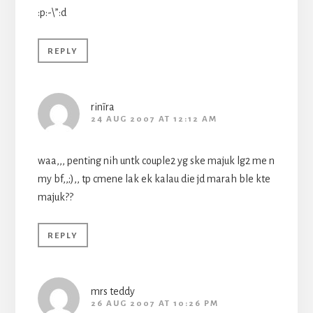
:p:-\”:d
REPLY
rin~ira
24 AUG 2007 AT 12:12 AM
waa,,, penting nih untk couple2 yg ske majuk lg2 me n
my bf,,;),, tp cmene lak ek kalau die jd marah ble kte
majuk??
REPLY
mrs teddy
26 AUG 2007 AT 10:26 PM