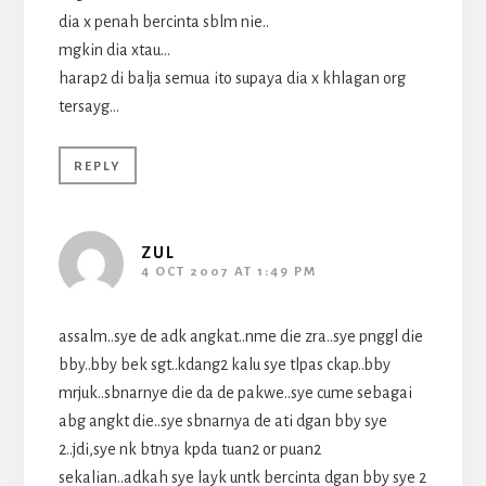
dia x penah bercinta sblm nie..
mgkin dia xtau…
harap2 di balja semua ito supaya dia x khlagan org
tersayg…
REPLY
ZUL
4 OCT 2007 AT 1:49 PM
assalm..sye de adk angkat..nme die zra..sye pnggl die
bby..bby bek sgt..kdang2 kalu sye tlpas ckap..bby
mrjuk..sbnarnye die da de pakwe..sye cume sebagai
abg angkt die..sye sbnarnya de ati dgan bby sye
2..jdi,sye nk btnya kpda tuan2 or puan2
sekalian..adkah sye layk untk bercinta dgan bby sye 2