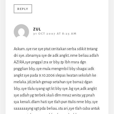
REPLY
ZUL
31 OCT 2007 AT 8:25 AM
Askum..sye rse sye ptut ceritakan serba sdikit tntang
dri sye..sbnarnya sye de adk angkt..nme beliau adlah
AZIRA,sye pnggal zra or bby..tp lbh msra dgn
pngglian bby..sye mula mengmbil bby sbagai adk
angkt sye pada 9.10.2006 slepas lwatan sekolah ke
melaka..jdi,telah genap setahun sye bsma2 dgan
bby..sye tlalu syang sgt kt bby sye..bg sye,adk angkt
sye adlah yg terbek skali dlm mna2 wnita yg pnah
sya kenali..dlam hati sye tlah pun ttulis nme bby..sye
saaaaaayng sgt pda beliau..stu ari,sye tlah cuba untuk