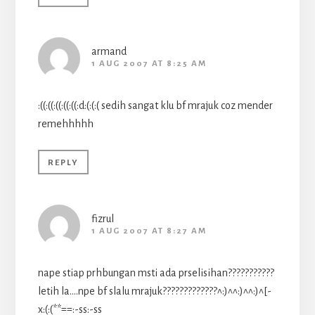
armand
1 AUG 2007 AT 8:25 AM
:((:((:((:((:((:d:(:(:( sedih sangat klu bf mrajuk coz mender
remehhhhh
REPLY
fizrul
1 AUG 2007 AT 8:27 AM
nape stiap prhbungan msti ada prselisihan???????????
letih la….npe bf slalu mrajuk?????????????^:)^^:)^^:)^[-
x:(:(**==:-ss:-ss