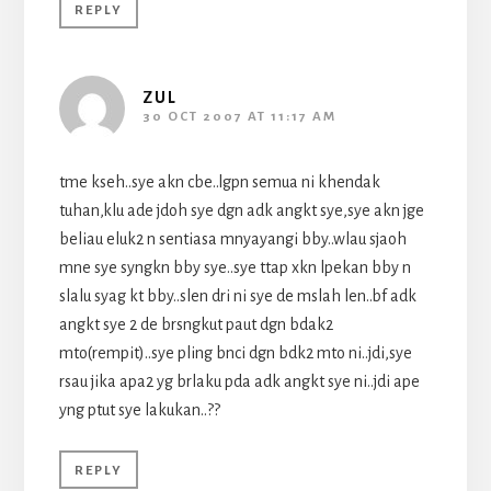
REPLY
ZUL
30 OCT 2007 AT 11:17 AM
tme kseh..sye akn cbe..lgpn semua ni khendak
tuhan,klu ade jdoh sye dgn adk angkt sye,sye akn jge
beliau eluk2 n sentiasa mnyayangi bby..wlau sjaoh
mne sye syngkn bby sye..sye ttap xkn lpekan bby n
slalu syag kt bby..slen dri ni sye de mslah len..bf adk
angkt sye 2 de brsngkut paut dgn bdak2
mto(rempit)..sye pling bnci dgn bdk2 mto ni..jdi,sye
rsau jika apa2 yg brlaku pda adk angkt sye ni..jdi ape
yng ptut sye lakukan..??
REPLY