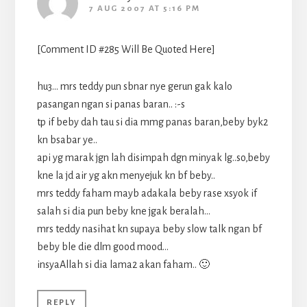
7 AUG 2007 AT 5:16 PM
[Comment ID #285 Will Be Quoted Here]
hu3… mrs teddy pun sbnar nye gerun gak kalo
pasangan ngan si panas baran.. :-s
tp if beby dah tau si dia mmg panas baran,beby byk2
kn bsabar ye..
api yg marak jgn lah disimpah dgn minyak lg..so,beby
kne la jd air yg akn menyejuk kn bf beby..
mrs teddy faham mayb adakala beby rase xsyok if
salah si dia pun beby kne jgak beralah…
mrs teddy nasihat kn supaya beby slow talk ngan bf
beby ble die dlm good mood…
insyaAllah si dia lama2 akan faham.. 🙂
REPLY