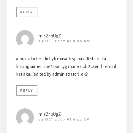
REPLY
mIsZ^bUgZ
23 OCT 2007 AT 9:50 AM
alorp…aku terlalu byk masalh yg nak di share kat
korang sumer..ape2 pon,,yg mane sudi 2…send r email
kat aku,,(edited by administrator)..ok?
REPLY
mIsZ^bUgZ
23 OCT 2007 AT 9:52 AM