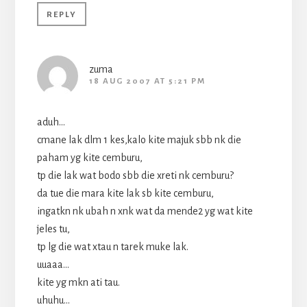
REPLY
zuma
18 AUG 2007 AT 5:21 PM
aduh…
cmane lak dlm 1 kes,kalo kite majuk sbb nk die
paham yg kite cemburu,
tp die lak wat bodo sbb die xreti nk cemburu?
da tue die mara kite lak sb kite cemburu,
ingatkn nk ubah n xnk wat da mende2 yg wat kite
jeles tu,
tp lg die wat xtau n tarek muke lak.
uuaaa…
kite yg mkn ati tau.
uhuhu…