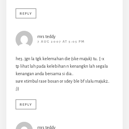
REPLY
mrs teddy
7 AUG 2007 AT 5:05 PM
he3.. jgn la tgk kelemahan die (ske majuk) tu.. [-x
tp lihat lah pada kelebihan n kenangkn lah segala
kenangan anda bersama si dia..
sure xtimbul rase bosan or sdey ble bf slalu majuk2..
;))
REPLY
mrs teddy