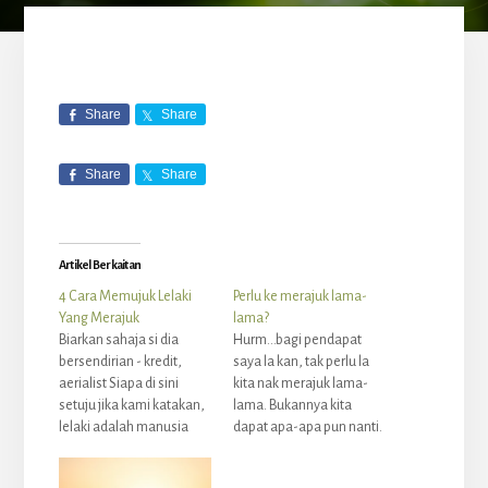
LANGGAN SEKARANG
Powered by Kit
Share
Share
Share
Share
Artikel Berkaitan
4 Cara Memujuk Lelaki
Perlu ke merajuk lama-
Yang Merajuk
lama?
Biarkan sahaja si dia
Hurm...bagi pendapat
bersendirian - kredit,
saya la kan, tak perlu la
aerialist Siapa di sini
kita nak merajuk lama-
setuju jika kami katakan,
lama. Bukannya kita
lelaki adalah manusia
dapat apa-apa pun nanti.
yang paling kuat
Lagi bertambah sedih dan
merajuk? Kami
tak happy ada la. :( Even