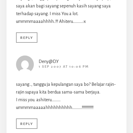
saya akan bagi sayang sepenuh kasih sayang saya
terhadap sayang. I miss You a lot.
ummmmaaaahhhh..!!! Ahiteru………..:x
REPLY
Deny@D.Y
1 SEP 2007 AT 10:06 PM
sayang.., tunggu ja kepulangan saya bo? Belajar rajin-
rajin supaya kita berdua sama-sama berjaya.
I miss you. ashiteru……….
ummmmaaaaahhhhhhhhhh………..!!!!!!!!!!!!!
REPLY