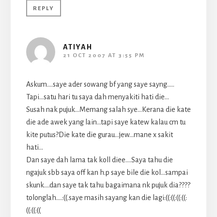
REPLY
ATIYAH
21 OCT 2007 AT 3:55 PM
Askum….saye ader sowang bf yang saye sayng…..
Tapi…satu hari tu saya dah menyakiti hati die…
Susah nak pujuk…Memang salah sye…Kerana die kate
die ade awek yang lain…tapi saye katew kalau cm tu
kite putus?Die kate die gurau…jew…mane x sakit
hati…
Dan saye dah lama tak koll diee….Saya tahu die
ngajuk sbb saya off kan h.p saye bile die kol…sampai
skunk….dan saye tak tahu bagaimana nk pujuk dia????
tolonglah….:((.saye masih sayang kan die lagi:((:((:((:((:
((:((:((