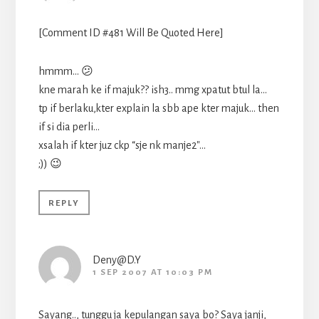
[Comment ID #481 Will Be Quoted Here]
hmmm… 😕
kne marah ke if majuk?? ish3.. mmg xpatut btul la…
tp if berlaku,kter explain la sbb ape kter majuk… then
if si dia perli…
xsalah if kter juz ckp “sje nk manje2″…
;)) 😉
REPLY
Deny@D.Y
1 SEP 2007 AT 10:03 PM
Sayang.., tunggu ja kepulangan saya bo? Saya janji,