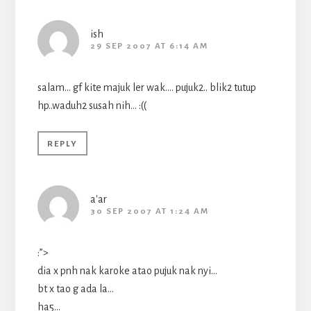
ish
29 SEP 2007 AT 6:14 AM
salam… gf kite majuk ler wak…. pujuk2.. blik2 tutup
hp..waduh2 susah nih… :((
REPLY
a'ar
30 SEP 2007 AT 1:24 AM
:”>
dia x pnh nak karoke atao pujuk nak nyi…
bt x tao g ada la…
ha5…