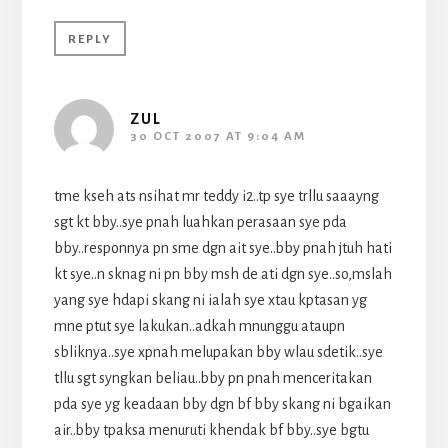
REPLY
ZUL
30 OCT 2007 AT 9:04 AM
tme kseh ats nsihat mr teddy i2..tp sye trllu saaayng
sgt kt bby..sye pnah luahkan perasaan sye pda
bby..responnya pn sme dgn ait sye..bby pnah jtuh hati
kt sye..n sknag ni pn bby msh de ati dgn sye..so,mslah
yang sye hdapi skang ni ialah sye xtau kptasan yg
mne ptut sye lakukan..adkah mnunggu ataupn
sbliknya..sye xpnah melupakan bby wlau sdetik..sye
tllu sgt syngkan beliau..bby pn pnah menceritakan
pda sye yg keadaan bby dgn bf bby skang ni bgaikan
air..bby tpaksa menuruti khendak bf bby..sye bgtu