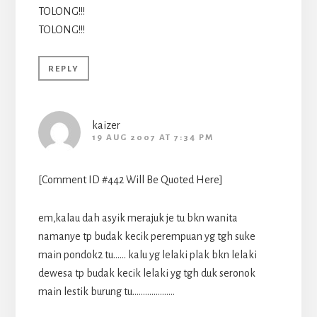
TOLONG!!!
TOLONG!!!
REPLY
kaizer
19 AUG 2007 AT 7:34 PM
[Comment ID #442 Will Be Quoted Here]
em,kalau dah asyik merajuk je tu bkn wanita
namanye tp budak kecik perempuan yg tgh suke
main pondok2 tu…… kalu yg lelaki plak bkn lelaki
dewesa tp budak kecik lelaki yg tgh duk seronok
main lestik burung tu………………..