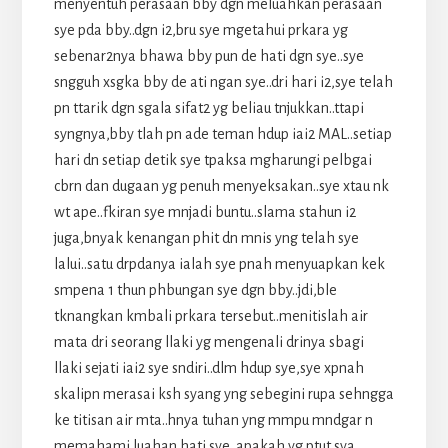
menyentuh perasaan bby dgn meluahkan perasaan
sye pda bby..dgn i2,bru sye mgetahui prkara yg
sebenar2nya bhawa bby pun de hati dgn sye..sye
sngguh xsgka bby de ati ngan sye..dri hari i2,sye telah
pn ttarik dgn sgala sifat2 yg beliau tnjukkan..ttapi
syngnya,bby tlah pn ade teman hdup iai2 MAL..setiap
hari dn setiap detik sye tpaksa mgharungi pelbgai
cbrn dan dugaan yg penuh menyeksakan..sye xtau nk
wt ape..fkiran sye mnjadi buntu..slama stahun i2
juga,bnyak kenangan phit dn mnis yng telah sye
lalui..satu drpdanya ialah sye pnah menyuapkan kek
smpena 1 thun phbungan sye dgn bby..jdi,ble
tknangkan kmbali prkara tersebut..menitislah air
mata dri seorang llaki yg mengenali drinya sbagi
llaki sejati iai2 sye sndiri..dlm hdup sye,sye xpnah
skalipn merasai ksh syang yng sebegini rupa sehngga
ke titisan air mta..hnya tuhan yng mmpu mndgar n
memahami luahan hati sye..apakah yg ptut sya