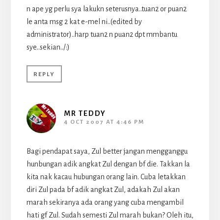
n ape yg perlu sya lakukn seterusnya..tuan2 or puan2
le anta msg 2 kat e-mel ni..(edited by
administrator)..harp tuan2 n puan2 dpt mmbantu
sye..sekian../:)
REPLY
MR TEDDY
4 OCT 2007 AT 4:46 PM
Bagi pendapat saya, Zul better jangan mengganggu
hunbungan adik angkat Zul dengan bf die. Takkan la
kita nak kacau hubungan orang lain. Cuba letakkan
diri Zul pada bf adik angkat Zul, adakah Zul akan
marah sekiranya ada orang yang cuba mengambil
hati gf Zul. Sudah semesti Zul marah bukan? Oleh itu,