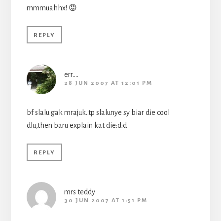
mmmuahhx! 😡
REPLY
err....
28 JUN 2007 AT 12:01 PM
bf slalu gak mrajuk..tp slalunye sy biar die cool
dlu,then baru explain kat die:d:d
REPLY
mrs teddy
30 JUN 2007 AT 1:51 PM