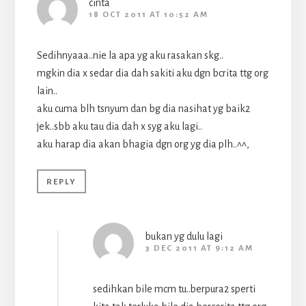
cinta
18 OCT 2011 AT 10:52 AM
Sedihnyaaa..nie la apa yg aku rasakan skg..
mgkin dia x sedar dia dah sakiti aku dgn bcrita ttg org
lain..
aku cuma blh tsnyum dan bg dia nasihat yg baik2
jek..sbb aku tau dia dah x syg aku lagi..
aku harap dia akan bhagia dgn org yg dia plh..^^,
REPLY
bukan yg dulu lagi
3 DEC 2011 AT 9:12 AM
sedihkan bile mcm tu..berpura2 sperti