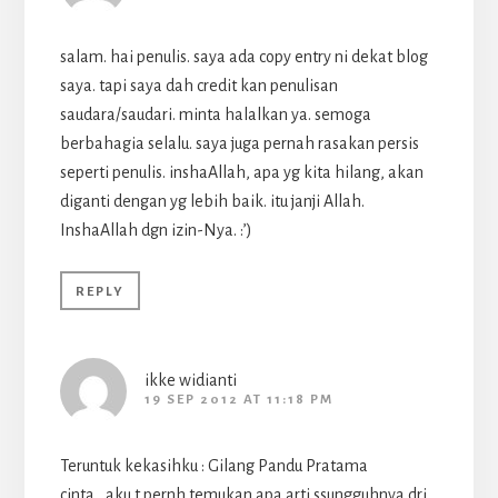
salam. hai penulis. saya ada copy entry ni dekat blog
saya. tapi saya dah credit kan penulisan
saudara/saudari. minta halalkan ya. semoga
berbahagia selalu. saya juga pernah rasakan persis
seperti penulis. inshaAllah, apa yg kita hilang, akan
diganti dengan yg lebih baik. itu janji Allah.
InshaAllah dgn izin-Nya. :’)
REPLY
ikke widianti
19 SEP 2012 AT 11:18 PM
Teruntuk kekasihku : Gilang Pandu Pratama
cinta , aku t pernh temukan apa arti ssungguhnya dri