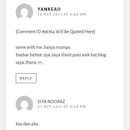
YANKEAII
19 OCT 2011 AT 9:46 AM
[Comment ID #36764 Will Be Quoted Here]
same with me..hanya mampu
bsabar..hehee..oya..saya share puisi awk kat blog
saya..thanx..^^,
REPLY
EIYA NOORAZ
21 OCT 2011 AT 6:26 PM
kau dan aku…