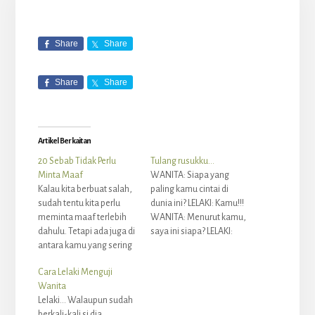
Share
Share
Share
Share
Artikel Berkaitan
20 Sebab Tidak Perlu
Tulang rusukku…
Minta Maaf
WANITA: Siapa yang
Kalau kita berbuat salah,
paling kamu cintai di
sudah tentu kita perlu
dunia ini? LELAKI: Kamu!!!
meminta maaf terlebih
WANITA: Menurut kamu,
dahulu. Tetapi ada juga di
saya ini siapa? LELAKI:
antara kamu yang sering
(Berfikir sejenak, lalu
meminta maaf walaupun
menatap WANITA
Cara Lelaki Menguji
hakikatnya bukan kita
dengan pasti). Kamu,
Wanita
yang melakukan
tulang rusukku! Kerana
Lelaki... Walaupun sudah
kesalahan/kesilapan.
Allah melihat bahawa
berkali-kali si dia