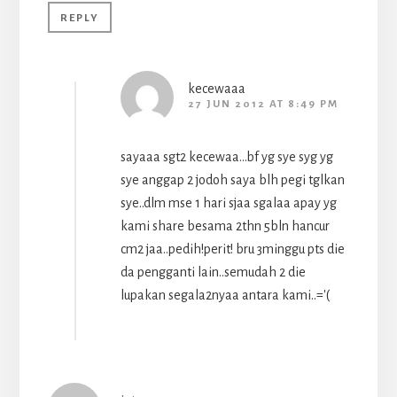
REPLY
kecewaaa
27 JUN 2012 AT 8:49 PM
sayaaa sgt2 kecewaa…bf yg sye syg yg
sye anggap 2 jodoh saya blh pegi tglkan
sye..dlm mse 1 hari sjaa sgalaa apay yg
kami share besama 2thn 5bln hancur
cm2 jaa..pedih!perit! bru 3minggu pts die
da pengganti lain..semudah 2 die
lupakan segala2nyaa antara kami..='(