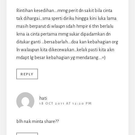
Rintihan kesedihan….mmg perit dn sakit bila cinta
tak dihargai…sma sperti diriku hingga kini luka lama
masih berparut di wlaupn sdah hmpir 6 thn berlalu
krna ia cinta pertama mmg sukar dipadamkan dn
ditukar ganti …bersabarlah….doa kan kebahagian org
ln walaupun kita dikecewakan…kelak pasti kita akn
mdapt lg besar kebahagian yg mendatang….=)
REPLY
hati
18 OCT 2011 AT 12:20 PM
blh nak minta share??