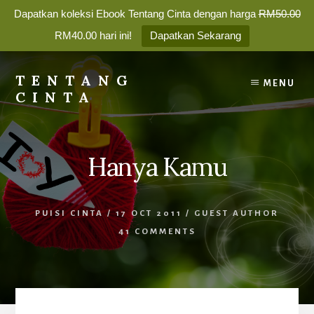
Dapatkan koleksi Ebook Tentang Cinta dengan harga
RM50.00
RM40.00 hari ini!
Dapatkan Sekarang
Skip
to
TENTANG
MENU
content
CINTA
Membina
Percintaan
yang
Hanya Kamu
Bahagia
Selamanya
PUISI CINTA
/
17 OCT 2011
/
GUEST AUTHOR
41 COMMENTS