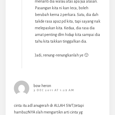
menanti dia walau atas apa jua alasan.
Pasangan kita ni kan Ieca, boleh
berubah kerna 2 perkara. Satu, dia dah
takde rasa apa2 pd kita, tapi sayang nak
melepaskan kita. Kedua, dia rasa dia
amat penting dlm hidup kita sampai dia
tahu kita takkan tinggalkan dia.
Jadi, renung-renungkanlah ye 🙂
bow heron
3 DEC 2011 AT 1:29 AM
cinta itu adl anugerah dr ALLAH SWT,tetapi
hamba2NYA slah mengartikn arti cinta yg