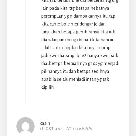
kita tak terluka bile dia bercerita ttg org
lain pada kita..ttg betapa hebatnya
perempuan yg didambakannya itu..tapi
kita cume bole mendengar je dan
tunjukkan betapa gembiranya kita utk
dia wlaupun mungkin hati kita hancur
luluh..sbb mungkin kita hnya mampu
jadi kwn dia..smpi bile2 hanya kwn baik
dia..betapa bertuah nya gads yg menjadi
pilihannya itu dan betapa sedihnya
apabila selalu menjadi insan yg tak
dipilih..
kasih
18 OCT 2011 AT 11:09 AM