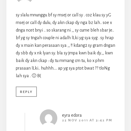
sy slalu mnunggu bf sy msej or call sy . coz klau sy yG
msej or call dy dulu, dy akn ckap dy nga bz lah.. soe x
dnga ncet bnyi .. so skarang ni ,, sy cume bleh sbar je..
bf yg sy tngah couple ni adalh lLki yg sya syg . sy hrap
dy x main kan perasaan sya ,, !! kdang2 sy gram dngan
dy sbb dy x nk lyan sy. bla sy jmpa kwn baik dy.,, kwn
baik dy akn ckap : dy tu mmang cm tu, ko x phm
prasaan lLki.. huhhh…. ap yg sya ptot bwat ?? tloNg
lah sya . 🙁 B(
REPLY
eyra edora
25 NOV 2011 AT 3:42 PM