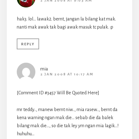
2 JAN 2008 AT 9:03 AM
hak3. lol… lawak2. bernt, jangan la bilang kat mak.
nanti mak awak tak bagi awak masuk tc pulak. :p
REPLY
mia
2 JAN 2008 AT 10:17 AM
[Comment ID #3457 Will Be Quoted Here]
mr teddy.., manew bernt niw.., mia rasew.., bernt da
kena warning ngan mak die… sebab die da balek
bilang mak die…, so die tak ley ym ngan mia lagik…!
huhuhu…