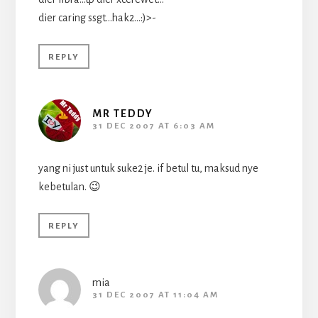
dier caring ssgt…hak2…:)>-
REPLY
MR TEDDY
31 DEC 2007 AT 6:03 AM
yang ni just untuk suke2 je. if betul tu, maksud nye
kebetulan. 😉
REPLY
mia
31 DEC 2007 AT 11:04 AM