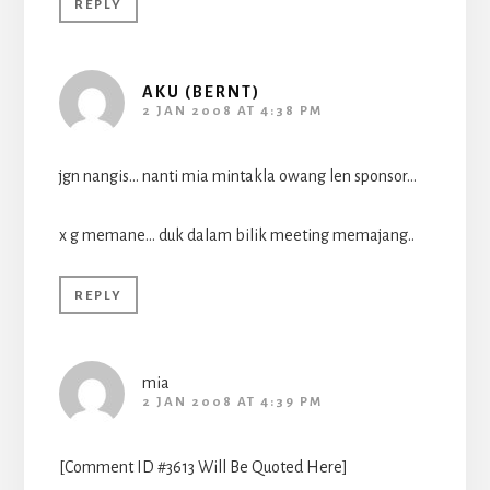
REPLY
AKU (BERNT)
2 JAN 2008 AT 4:38 PM
jgn nangis… nanti mia mintakla owang len sponsor…
x g memane… duk dalam bilik meeting memajang..
REPLY
mia
2 JAN 2008 AT 4:39 PM
[Comment ID #3613 Will Be Quoted Here]