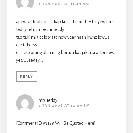
2 JAN 2008 AT 11:49 AM
apew yg btol mia cakap laaa.. huhu.. besh nyew mrs
teddy leh jumpe mr teddy….
tao tak! mia celebrate new year ngan kwn2 jew… si
die takdew..
dlu kite orang plan nk g bercuti kat jakarta after new
year…, sedey….
REPLY
mrs teddy
2 JAN 2008 AT 12:09 PM
[Comment ID #3488 Will Be Quoted Here]