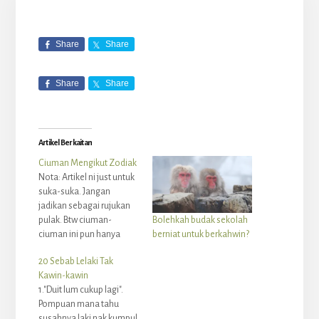
LANGGAN SEKARANG
Powered by Kit
Share
Share
Share
Share
Artikel Berkaitan
Ciuman Mengikut Zodiak
Nota: Artikel ni just untuk
suka-suka. Jangan
jadikan sebagai rujukan
pulak. Btw ciuman-
Bolehkah budak sekolah
ciuman ini pun hanya
berniat untuk berkahwin?
boleh pada mereka-
20 Sebab Lelaki Tak
mereka yang dah
Kawin-kawin
berkahwin hokey. Yang
1."Duit lum cukup lagi".
belum kahwin tu, no, no,
Pompuan mana tahu
no. [-x Aquarius Sesuai
susahnya laki nak kumpul