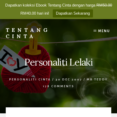
Dapatkan koleksi Ebook Tentang Cinta dengan harga
RM50.00
✕
RM40.00 hari ini!
Dapatkan Sekarang
Nak bina perhubungan yang
Skip
bahagia?
to
TENTANG
MENU
content
CINTA
Membina
Percintaan
Langgan newsletter kami dan dapatkan
5 Tips Dalam
yang
Berpasangan
hari
ini.
Personaliti Lelaki
Bahagia
Selamanya
Nama Panggilan:
PERSONALITI CINTA
/
30 DEC 2007
/
MR TEDDY
178 COMMENTS
Alamat Emel: