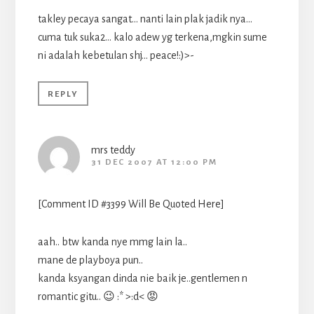
takley pecaya sangat… nanti lain plak jadik nya…
cuma tuk suka2… kalo adew yg terkena,mgkin sume
ni adalah kebetulan shj… peace!:)>-
REPLY
mrs teddy
31 DEC 2007 AT 12:00 PM
[Comment ID #3399 Will Be Quoted Here]
aah.. btw kanda nye mmg lain la..
mane de playboya pun..
kanda ksyangan dinda nie baik je..gentlemen n
romantic gitu.. 😉 :* >:d< 😡