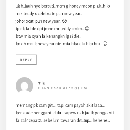
uish..jauh nye bercuti..mcm g honey moon plak..hik3
mrs teddy x celebrate pun new year..
johor xcuti pun new year.. 🙁
tp ok la ble dpt jmpe mr teddy smlm.. 😉
btw mia xyah la kenangkn lg si die..
kn dh msuk new year nie..mia bkak la bku bru.. 🙂
REPLY
mia
2 JAN 2008 AT 12:37 PM
memang pk cam gitu.. tapi cam payah skit laaa…
kena ade pengganti dulu… sapew nak jadik pengganti
faizal? cepat2.. sebelum tawaran ditutup… hehehe…