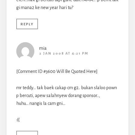
gi mana2 ke new year hari tu?
REPLY
mia
2 JAN 2008 AT 4:21 PM
[Comment ID #3600 Will Be Quoted Here]
mr teddy… tak baek cakap cm g2.. bukan slaloo pown
p bercuti, apew salahnyew dorang sponsor..,
huhu… nangis la cam gni…
:((