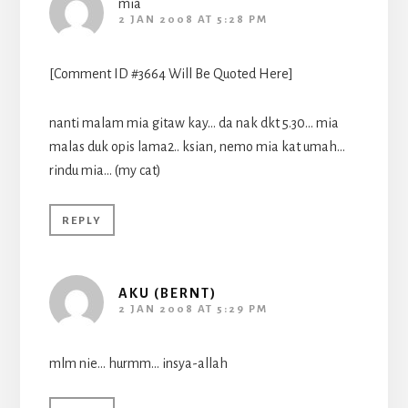
mia
2 JAN 2008 AT 5:28 PM
[Comment ID #3664 Will Be Quoted Here]
nanti malam mia gitaw kay… da nak dkt 5.30… mia
malas duk opis lama2.. ksian, nemo mia kat umah…
rindu mia… (my cat)
REPLY
AKU (BERNT)
2 JAN 2008 AT 5:29 PM
mlm nie… hurmm… insya-allah