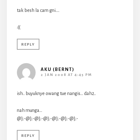
tak besh la cam gni….
:((
REPLY
AKU (BERNT)
2 JAN 2008 AT 4:45 PM
ish.. buyuknye owang tue nangis… dah2..
nah munga…
@};-@};-@};-@};-@};-@};-@};-
REPLY