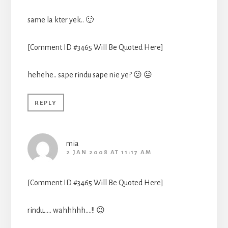
same la kter yek.. 🙂
[Comment ID #3465 Will Be Quoted Here]
hehehe.. sape rindu sape nie ye? 😕 😐
REPLY
mia
2 JAN 2008 AT 11:17 AM
[Comment ID #3465 Will Be Quoted Here]
rindu….. wahhhhh….!! 😉