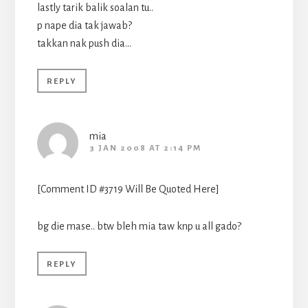
lastly tarik balik soalan tu..
p nape dia tak jawab?
takkan nak push dia…
REPLY
mia
3 JAN 2008 AT 2:14 PM
[Comment ID #3719 Will Be Quoted Here]
bg die mase.. btw bleh mia taw knp u all gado?
REPLY