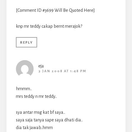
[Comment ID #3699 Will Be Quoted Here]
knp mr teddy cakap bernt merajok?
REPLY
eja
3 JAN 2008 AT 1:48 PM
hmmm..
mrs teddy n mr teddy..
sya antar msg kat bf saya..
saya saja tanya sape saya dhati dia..
dia tak jawab..hmm