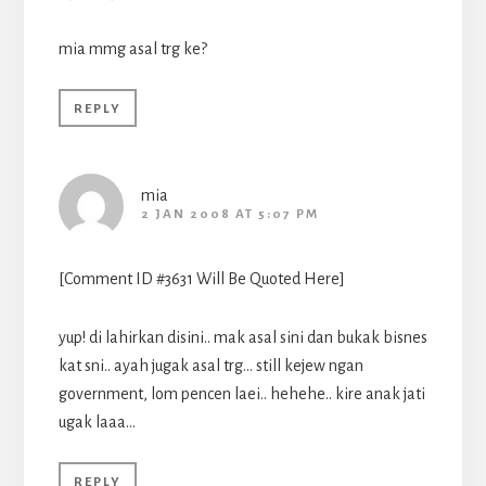
mia mmg asal trg ke?
REPLY
mia
2 JAN 2008 AT 5:07 PM
[Comment ID #3631 Will Be Quoted Here]
yup! di lahirkan disini.. mak asal sini dan bukak bisnes
kat sni.. ayah jugak asal trg… still kejew ngan
government, lom pencen laei.. hehehe.. kire anak jati
ugak laaa…
REPLY