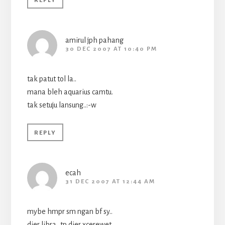
REPLY
amirul jph pahang
30 DEC 2007 AT 10:40 PM
tak patut tol la..
mana bleh aquarius camtu.
tak setuju lansung..:-w
REPLY
ecah
31 DEC 2007 AT 12:44 AM
mybe hmpr sm ngan bf sy..
dier libra…tp dier xcerewet…