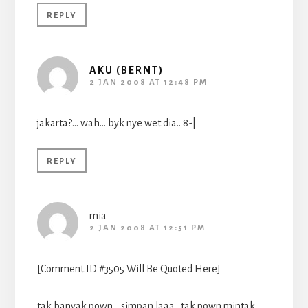
REPLY
AKU (BERNT)
2 JAN 2008 AT 12:48 PM
jakarta?… wah… byk nye wet dia.. 8-|
REPLY
mia
2 JAN 2008 AT 12:51 PM
[Comment ID #3505 Will Be Quoted Here]
tak banyak pown… simpan laaa.. tak pown mintak