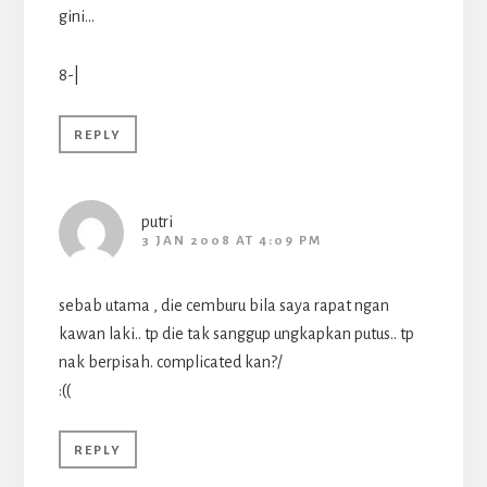
gini…
8-|
REPLY
putri
3 JAN 2008 AT 4:09 PM
sebab utama , die cemburu bila saya rapat ngan
kawan laki.. tp die tak sanggup ungkapkan putus.. tp
nak berpisah. complicated kan?/
:((
REPLY