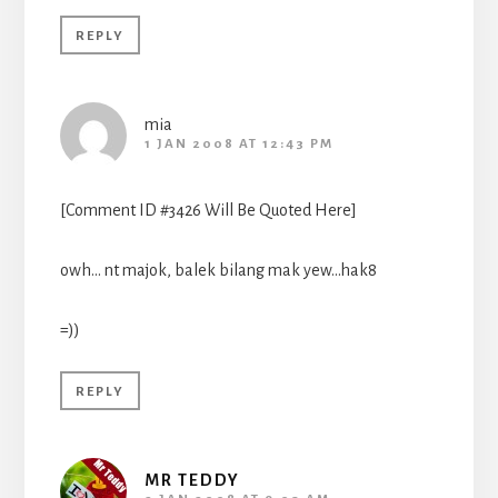
REPLY
mia
1 JAN 2008 AT 12:43 PM
[Comment ID #3426 Will Be Quoted Here]
owh… nt majok, balek bilang mak yew…hak8
=))
REPLY
MR TEDDY