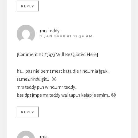
REPLY
mrs teddy
2 JAN 2008 AT 11:36 AM
[Comment ID #3473 Will Be Quoted Here]
ha… pas nie bernt mest kata die rindu mia jgak..
same2 rindu gitu.. 😐
mrs teddy pun windu mr teddy..
bes dpt jmpe mr teddy walaupun kejap je smlm.. 😡
REPLY
mia