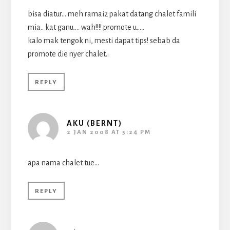
bisa diatur… meh ramai2 pakat datang chalet famili
mia.. kat ganu…. wah!!!! promote u…..
kalo mak tengok ni, mesti dapat tips! sebab da
promote die nyer chalet..
REPLY
AKU (BERNT)
2 JAN 2008 AT 5:24 PM
apa nama chalet tue…
REPLY