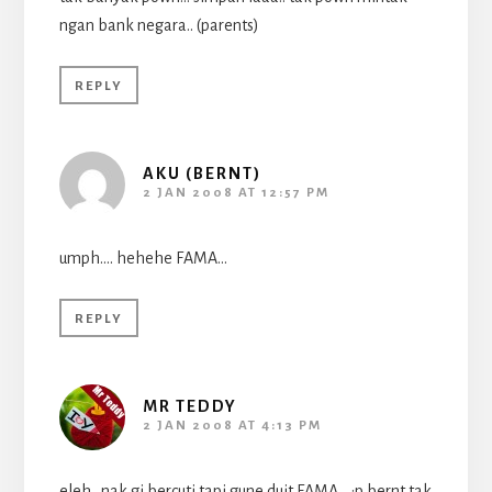
ngan bank negara.. (parents)
REPLY
AKU (BERNT)
2 JAN 2008 AT 12:57 PM
umph…. hehehe FAMA…
REPLY
MR TEDDY
2 JAN 2008 AT 4:13 PM
eleh…nak gi bercuti tapi gune duit FAMA… :p bernt tak