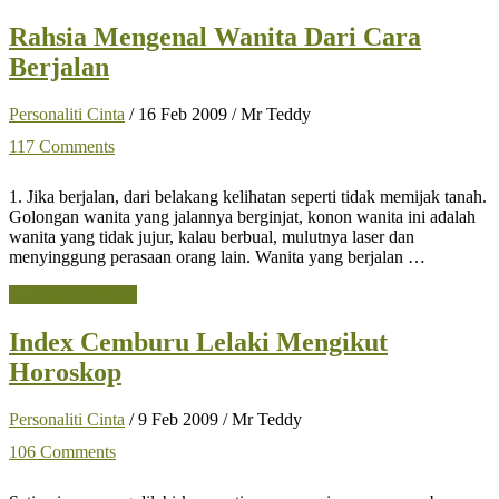
Rahsia
Dahi
Rahsia Mengenal Wanita Dari Cara
dan
Berjalan
Personaliti
Wanita
Personaliti Cinta
/
16 Feb 2009
/
Mr Teddy
117 Comments
1. Jika berjalan, dari belakang kelihatan seperti tidak memijak tanah.
Golongan wanita yang jalannya berginjat, konon wanita ini adalah
wanita yang tidak jujur, kalau berbual, mulutnya laser dan
menyinggung perasaan orang lain. Wanita yang berjalan …
about
Continue Reading
Rahsia
Mengenal
Index Cemburu Lelaki Mengikut
Wanita
Horoskop
Dari
Cara
Berjalan
Personaliti Cinta
/
9 Feb 2009
/
Mr Teddy
106 Comments