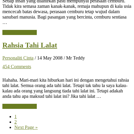
Setiap insan yang dilahirkan pasti mempunyai perasaan cemburu.
Tidak kira semasa zaman kanak-kanak, remaja mahupun di kala usia
mencecah batas dewasa, perasaan cemburu tetap wujud dalam
sanubari manusia. Bagi pasangan yang bercinta, cemburu sentiasa
…
about
Continue Reading
Index
Cemburu
Rahsia Tahi Lalat
Lelaki
Mengikut
Personaliti Cinta
/
14 May 2008
/
Mr Teddy
Horoskop
454 Comments
Hahaha. Mari-mari kita hiburkan hari ini dengan mengetahui rahsia
tahi lalat. Semua orang ada tahi lalat. Tetapi tak tahu la saya kalau-
kalau ada orang yang langsung tiada tahi lalat ini. Tetapi adakah
anda tahu apa maksud tahi lalat ini? Jika tahi lalat …
about
Continue Reading
Rahsia
Page
1
Tahi
Page
2
Lalat
Go
Next Page »
to