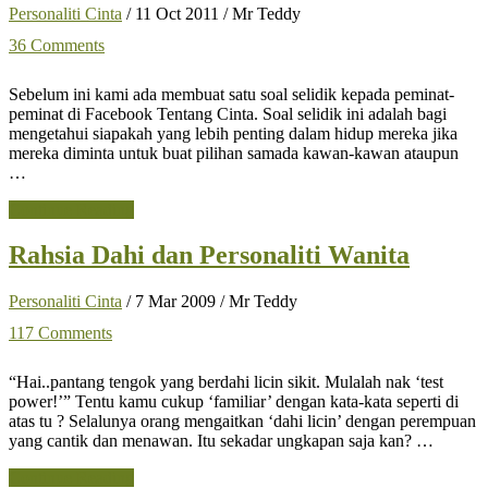
Personaliti Cinta
/
11 Oct 2011
/
Mr Teddy
36 Comments
Sebelum ini kami ada membuat satu soal selidik kepada peminat-
peminat di Facebook Tentang Cinta. Soal selidik ini adalah bagi
mengetahui siapakah yang lebih penting dalam hidup mereka jika
mereka diminta untuk buat pilihan samada kawan-kawan ataupun
…
about
Continue Reading
82%
Pasangan
Rahsia Dahi dan Personaliti Wanita
Lebih
Mementingkan
Personaliti Cinta
/
7 Mar 2009
/
Mr Teddy
Kawan-
Kawan
117 Comments
Daripada
Kekasih
“Hai..pantang tengok yang berdahi licin sikit. Mulalah nak ‘test
Sendiri
power!’” Tentu kamu cukup ‘familiar’ dengan kata-kata seperti di
atas tu ? Selalunya orang mengaitkan ‘dahi licin’ dengan perempuan
yang cantik dan menawan. Itu sekadar ungkapan saja kan? …
about
Continue Reading