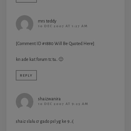
mrs teddy
10 DEC 2007 AT 1:27 AM
[Comment ID #1880 Will Be Quoted Here]
kn ade kat forum tc tu.. 🙂
REPLY
shaizwanira
10 DEC 2007 AT 9:25 AM
shaiz slalu cr gado psl yg ke 9..:(