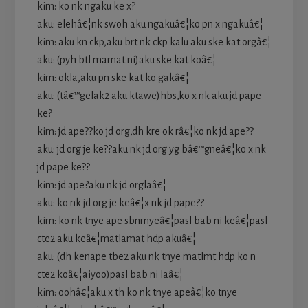
kim: ko nk ngaku ke x?
aku: elehâ€¦nk swoh aku ngakuâ€¦ko pn x ngakuâ€¦
kim: aku kn ckp,aku brt nk ckp kalu aku ske kat orgâ€¦
aku: (pyh btl mamat ni)aku ske kat koâ€¦
kim: okla,aku pn ske kat ko gakâ€¦
aku: (tâ€™gelak2 aku ktawe)hbs,ko x nk aku jd pape
ke?
kim: jd ape??ko jd org,dh kre ok râ€¦ko nk jd ape??
aku: jd org je ke??aku nk jd org yg bâ€™gneâ€¦ko x nk
jd pape ke??
kim: jd ape?aku nk jd orglaâ€¦
aku: ko nk jd org je keâ€¦x nk jd pape??
kim: ko nk tnye ape sbnrnyeâ€¦pasl bab ni keâ€¦pasl
cte2 aku keâ€¦matlamat hdp akuâ€¦
aku: (dh kenape tbe2 aku nk tnye matlmt hdp ko n
cte2 koâ€¦aiyoo)pasl bab ni laâ€¦
kim: oohâ€¦aku x th ko nk tnye apeâ€¦ko tnye