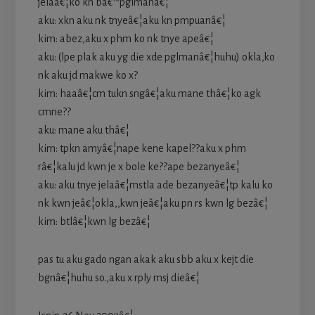
jelaâ€¦ko kn bâ€™pglmanâ€¦
aku: xkn aku nk tnyeâ€¦aku kn pmpuanâ€¦
kim: abez,aku x phm ko nk tnye apeâ€¦
aku: (lpe plak aku yg die xde pglmanâ€¦huhu) okla,ko
nk aku jd makwe ko x?
kim: haaâ€¦cm tukn sngâ€¦aku mane thâ€¦ko agk
cmne??
aku: mane aku thâ€¦
kim: tpkn amyâ€¦nape kene kapel??aku x phm
râ€¦kalu jd kwn je x bole ke??ape bezanyeâ€¦
aku: aku tnye jelaâ€¦mstla ade bezanyeâ€¦tp kalu ko
nk kwn jeâ€¦okla,,kwn jeâ€¦aku pn rs kwn lg bezâ€¦
kim: btlâ€¦kwn lg bezâ€¦
pas tu aku gado ngan akak aku sbb aku x kejt die
bgnâ€¦huhu so.,aku x rply msj dieâ€¦