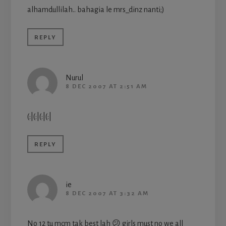
alhamdullilah.. bahagia le mrs_dinz nanti;)
REPLY
Nurul
8 DEC 2007 AT 2:51 AM
(:|(:|(:|(:|
REPLY
ie
8 DEC 2007 AT 3:32 AM
No 12 tu mcm tak best lah 😕 girls must no we all