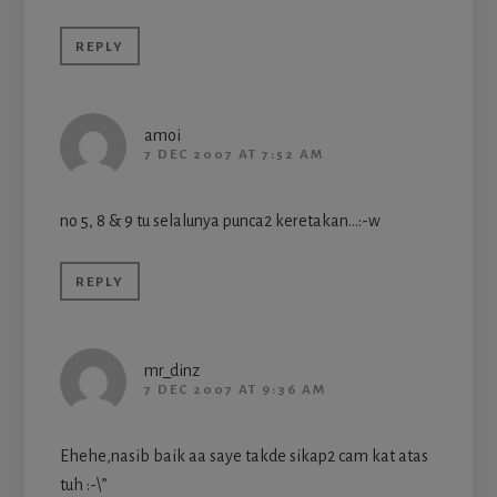
REPLY
amoi
7 DEC 2007 AT 7:52 AM
no 5, 8 & 9 tu selalunya punca2 keretakan…:-w
REPLY
mr_dinz
7 DEC 2007 AT 9:36 AM
Ehehe,nasib baik aa saye takde sikap2 cam kat atas
tuh :-\”