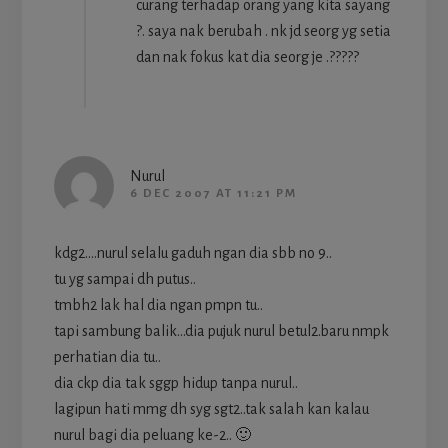
curang terhadap orang yang kita sayang
?. saya nak berubah . nk jd seorg yg setia
dan nak fokus kat dia seorg je .?????
Nurul
6 DEC 2007 AT 11:21 PM
kdg2….nurul selalu gaduh ngan dia sbb no 9..
tu yg sampai dh putus..
tmbh2 lak hal dia ngan pmpn tu..
tapi sambung balik…dia pujuk nurul betul2.baru nmpk
perhatian dia tu..
dia ckp dia tak sggp hidup tanpa nurul..
lagipun hati mmg dh syg sgt2..tak salah kan kalau
nurul bagi dia peluang ke-2.. 🙂