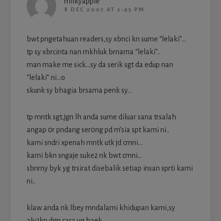
milkyapple
8 DEC 2007 AT 2:45 PM
bwt pngetahuan readers,sy xbnci kn sume “lelaki”…
tp sy xbrcinta nan mkhluk brnama “lelaki”..
man make me sick…sy da serik sgt da edup nan
“lelaki” ni..:o
skunk sy bhagia brsama penk sy…
tp mntk sgt,jgn lh anda sume diluar sana trsalah
angap 0r pndang ser0ng pd m’sia spt kami ni..
kami sndri xpenah mntk utk jd cmni…
kami bkn sngaje suke2 nk bwt cmni…
sbnrny byk yg trsirat disebalik setiap insan sprti kami
ni..
klaw anda nk lbey mndalami khidupan kami,sy
alu2kn dgn cara yg baek..