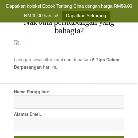
Dapatkan koleksi Ebook Tentang Cinta dengan harga
RM50.00
✕
RM40.00 hari ini!
Dapatkan Sekarang
Nak bina perhubungan yang
Skip
bahagia?
to
TENTANG
MENU
content
CINTA
Membina
Percintaan
Langgan newsletter kami dan dapatkan
5 Tips Dalam
yang
Berpasangan
hari
ini.
20 perkara yangg
Bahagia
Selamanya
membuatkan wanita
Nama Panggilan:
benci lelaki
Alamat Emel:
LELAKI CINTA
/
6 DEC 2007
/
MR TEDDY
325 COMMENTS