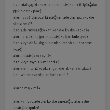
bad: ntah..yg pi aku rs emran,akuâ€¦kim x th lgâ€¦aku
pjuk,die x nk piâ€¦
aku: haaâ€¦ckp pasl kimâ€¦kim ade ckp ngan ko die
ske sape x??
bad: ade rsnyeâ€¦ko x th ke??die kn ske kat koâ€¦
aku: hahaâ€¦!ko jgn nk tipuâ€¦ko bkn bule cyeâ€¦
bad: x cye dhâ€¦skg ni die nk pi cs sbb aku sbt nme
koâ€¦
aku: tpulaâ€¦aku x cyeâ€¦
bad: x cye..tnyela kim sndrâ€¦
aku: eleh,ntah2 ko plan ngan die nk kenekn akuâ€¦
bad: watpe aku nk plan bab2 cmniâ€¦
aku pn msj kimâ€¦
aku: kim,bad ade ckp ko ske sapeâ€¦tp aku rs die
tpuâ€¦die tpukn?