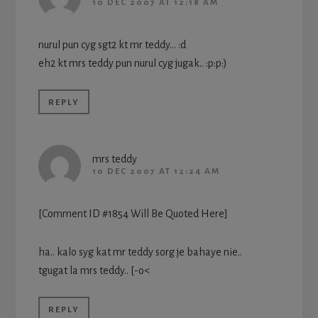
10 DEC 2007 AT 12:18 AM
nurul pun cyg sgt2 kt mr teddy… :d
eh2 kt mrs teddy pun nurul cyg jugak.. :p:p:)
REPLY
mrs teddy
10 DEC 2007 AT 12:24 AM
[Comment ID #1854 Will Be Quoted Here]
ha.. kalo syg kat mr teddy sorg je bahaye nie..
tgugat la mrs teddy.. [-o<
REPLY