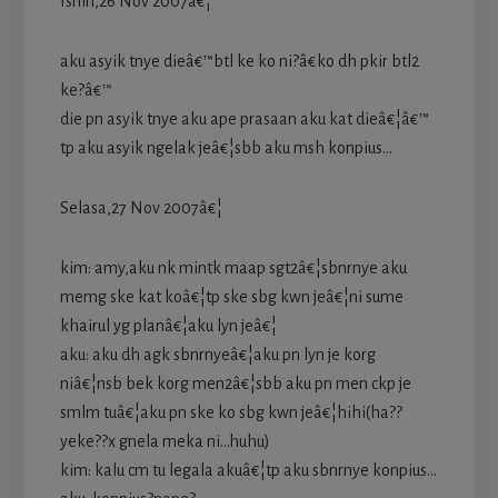
Isnin,26 Nov 2007â€¦
aku asyik tnye dieâ€™btl ke ko ni?â€ko dh pkir btl2
ke?â€™
die pn asyik tnye aku ape prasaan aku kat dieâ€¦â€™
tp aku asyik ngelak jeâ€¦sbb aku msh konpius…
Selasa,27 Nov 2007â€¦
kim: amy,aku nk mintk maap sgt2â€¦sbnrnye aku
memg ske kat koâ€¦tp ske sbg kwn jeâ€¦ni sume
khairul yg planâ€¦aku lyn jeâ€¦
aku: aku dh agk sbnrnyeâ€¦aku pn lyn je korg
niâ€¦nsb bek korg men2â€¦sbb aku pn men ckp je
smlm tuâ€¦aku pn ske ko sbg kwn jeâ€¦hihi(ha??
yeke??x gnela meka ni…huhu)
kim: kalu cm tu legala akuâ€¦tp aku sbnrnye konpius…