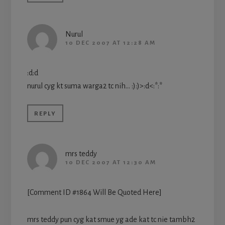
Nurul
10 DEC 2007 AT 12:28 AM
:d:d
nurul cyg kt suma warga2 tc nih… :):)>:d<:*:*
REPLY
mrs teddy
10 DEC 2007 AT 12:30 AM
[Comment ID #1864 Will Be Quoted Here]
mrs teddy pun cyg kat smue yg ade kat tc nie tambh2