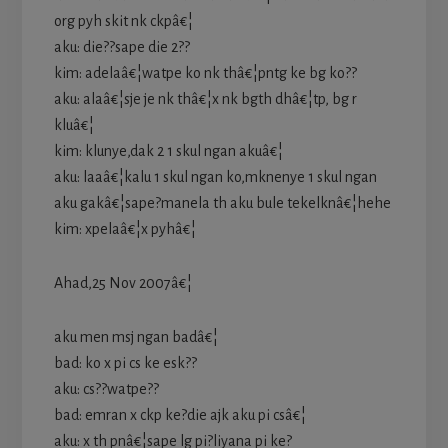
org pyh skit nk ckpâ€¦
aku: die??sape die 2??
kim: adelaâ€¦watpe ko nk thâ€¦pntg ke bg ko??
aku: alaâ€¦sje je nk thâ€¦x nk bgth dhâ€¦tp, bg r
kluâ€¦
kim: klunye,dak 2 1 skul ngan akuâ€¦
aku: laaâ€¦kalu 1 skul ngan ko,mknenye 1 skul ngan
aku gakâ€¦sape?manela th aku bule tekelknâ€¦hehe
kim: xpelaâ€¦x pyhâ€¦
Ahad,25 Nov 2007â€¦
aku men msj ngan badâ€¦
bad: ko x pi cs ke esk??
aku: cs??watpe??
bad: emran x ckp ke?die ajk aku pi csâ€¦
aku: x th pnâ€¦sape lg pi?liyana pi ke?