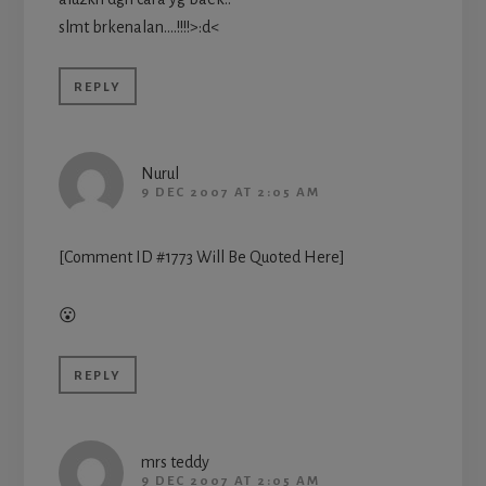
slmt brkenalan….!!!!>:d<
REPLY
Nurul
9 DEC 2007 AT 2:05 AM
[Comment ID #1773 Will Be Quoted Here]
😮
REPLY
mrs teddy
9 DEC 2007 AT 2:05 AM