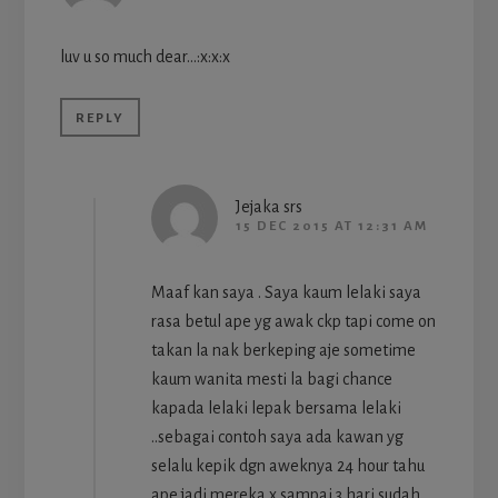
luv u so much dear…:x:x:x
REPLY
Jejaka srs
15 DEC 2015 AT 12:31 AM
Maaf kan saya . Saya kaum lelaki saya
rasa betul ape yg awak ckp tapi come on
takan la nak berkeping aje sometime
kaum wanita mesti la bagi chance
kapada lelaki lepak bersama lelaki
..sebagai contoh saya ada kawan yg
selalu kepik dgn aweknya 24 hour tahu
ape jadi mereka x sampai 3 hari sudah