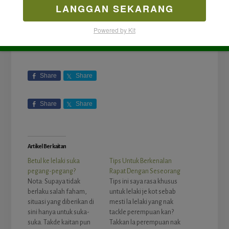
LANGGAN SEKARANG
Powered by Kit
Share
Share
Share
Share
Artikel Berkaitan
Betul ke lelaki suka
Tips Untuk Berkenalan
pegang-pegang?
Rapat Dengan Seseorang
Nota: Supaya tidak
Tips ini saya rasa khusus
berlaku salah faham,
untuk lelaki je kot sebab
situasi yang diberikan di
mesti la lelaki yang nak
sini hanya untuk suka-
tackle perempuan kan?
suka. Takde kaitan pun
Takkan la perempuan nak