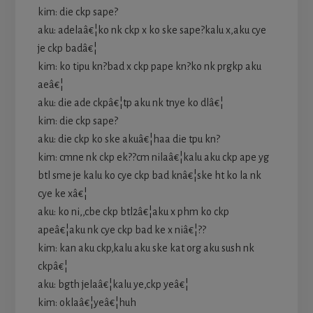
kim: die ckp sape?
aku: adelaâ€¦ko nk ckp x ko ske sape?kalu x,aku cye
je ckp badâ€¦
kim: ko tipu kn?bad x ckp pape kn?ko nk prgkp aku
aeâ€¦
aku: die ade ckpâ€¦tp aku nk tnye ko dlâ€¦
kim: die ckp sape?
aku: die ckp ko ske akuâ€¦haa die tpu kn?
kim: cmne nk ckp ek??cm nilaâ€¦kalu aku ckp ape yg
btl sme je kalu ko cye ckp bad knâ€¦ske ht ko la nk
cye ke xâ€¦
aku: ko ni,,cbe ckp btl2â€¦aku x phm ko ckp
apeâ€¦aku nk cye ckp bad ke x niâ€¦??
kim: kan aku ckp,kalu aku ske kat org aku sush nk
ckpâ€¦
aku: bgth jelaâ€¦kalu ye,ckp yeâ€¦
kim: oklaâ€¦yeâ€¦huh