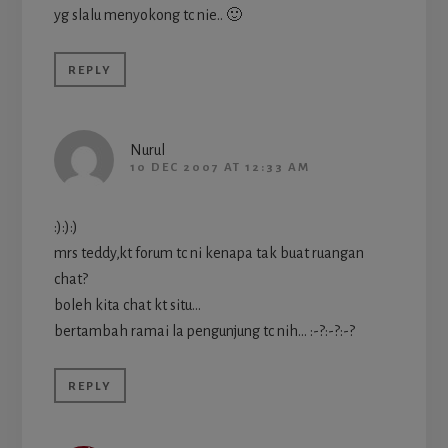
yg slalu menyokong tc nie.. 🙂
REPLY
Nurul
10 DEC 2007 AT 12:33 AM
:):):)
mrs teddy,kt forum tc ni kenapa tak buat ruangan
chat?
boleh kita chat kt situ…
bertambah ramai la pengunjung tc nih… :-?:-?:-?
REPLY