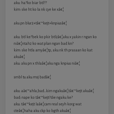
aku: ha?ko biar btl??
kim: ske ht ko la nk cye ke xâ€¦
aku pn blur2+tâ€™kejt+knpiusâ€¦
aku: btl ke?bek ko pkir btl2â€¦aku x yakin r ngan ko
niâ€¦ntah2 ko wat plan ngan bad kn?
kim: ske htla amyâ€¦tp, aku nk th prasaan ko kat
akuâ€¦
aku: aku pn x thlaâ€¦aku nga knpius niâ€¦
smbl tu aku msj badâ€¦
aku: aâ€™ahla,bad…kim ngakuâ€¦tâ€™kejt akuâ€¦
bad: nape ko tâ€™kejt?die ngaku ke?
aku: tâ€™kejt laâ€¦cam real seyh korg wat
cteâ€¦haha aku ckp ko bgth akuâ€¦