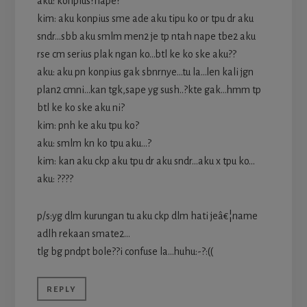
aku: konpius?nape?
kim: aku konpius sme ade aku tipu ko or tpu dr aku
sndr…sbb aku smlm men2 je tp ntah nape tbe2 aku
rse cm serius plak ngan ko…btl ke ko ske aku??
aku: aku pn konpius gak sbnrnye…tu la…len kali jgn
plan2 cmni…kan tgk,sape yg sush..?kte gak…hmm tp
btl ke ko ske aku ni?
kim: pnh ke aku tpu ko?
aku: smlm kn ko tpu aku…?
kim: kan aku ckp aku tpu dr aku sndr…aku x tpu ko…
aku: ????
p/s:yg dlm kurungan tu aku ckp dlm hati jeâ€¦name
adlh rekaan smate2…
tlg bg pndpt bole??i confuse la…huhu:-?:((
REPLY