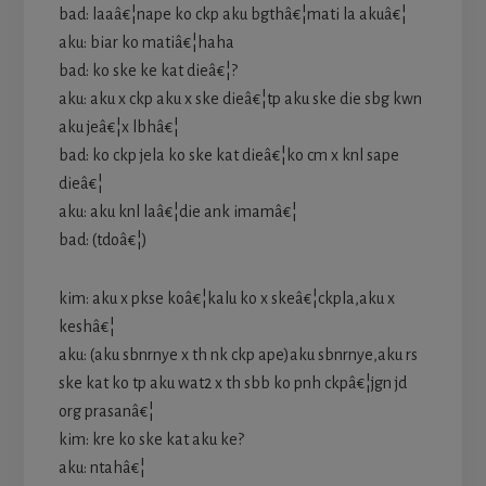
bad: laaâ€¦nape ko ckp aku bgthâ€¦mati la akuâ€¦
aku: biar ko matiâ€¦haha
bad: ko ske ke kat dieâ€¦?
aku: aku x ckp aku x ske dieâ€¦tp aku ske die sbg kwn
aku jeâ€¦x lbhâ€¦
bad: ko ckp jela ko ske kat dieâ€¦ko cm x knl sape
dieâ€¦
aku: aku knl laâ€¦die ank imamâ€¦
bad: (tdoâ€¦)
kim: aku x pkse koâ€¦kalu ko x skeâ€¦ckpla,aku x
keshâ€¦
aku: (aku sbnrnye x th nk ckp ape)aku sbnrnye,aku rs
ske kat ko tp aku wat2 x th sbb ko pnh ckpâ€¦jgn jd
org prasanâ€¦
kim: kre ko ske kat aku ke?
aku: ntahâ€¦