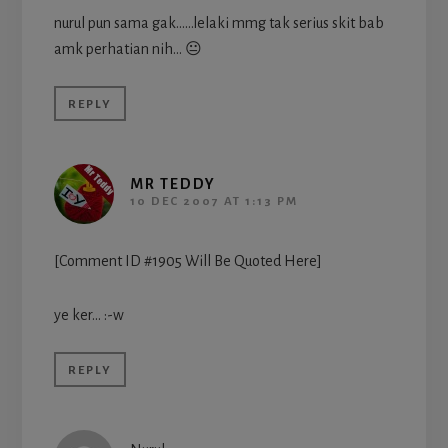
nurul pun sama gak……lelaki mmg tak serius skit bab
amk perhatian nih… 😐
REPLY
MR TEDDY
10 DEC 2007 AT 1:13 PM
[Comment ID #1905 Will Be Quoted Here]
ye ker… :-w
REPLY