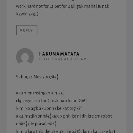
work hard not for us but for u all gak.mahal tu nak
kawin skg.:(
REPLY
HAKUNAMATATA
8 DEC 2007 AT 4:41 AM
Sabtu,24 Nov 2007â€¦
aku men msj ngan kimâ€¦
ckp pnye ckp tbe2 msk bab kapel2â€¦
kim: ko agk aku pnh ske kat org x??
aku: mstilh pnhâ€¦kalu x pnh ko ni dh kre cm robot
dhâ€¦xde prasaanâ€¦
kim: aku x thla die ske aku ke xâ€¦aku ni kalu ske kat