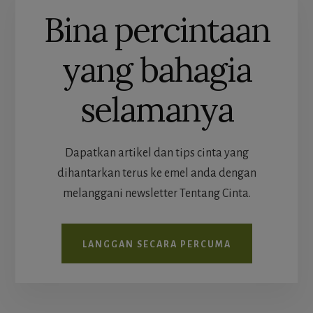
Bina percintaan
yang bahagia
selamanya
Dapatkan artikel dan tips cinta yang
dihantarkan terus ke emel anda dengan
melanggani newsletter Tentang Cinta.
LANGGAN SECARA PERCUMA