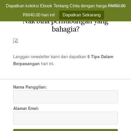
Dapatkan koleksi Ebook Tentang Cinta dengan harga
RM50.00
✕
RM40.00 hari ini!
Dapatkan Sekarang
Nak bina perhubungan yang
Skip
bahagia?
to
TENTANG
MENU
content
CINTA
Membina
Percintaan
Langgan newsletter kami dan dapatkan
5 Tips Dalam
yang
Berpasangan
hari
ini.
Lirik Lagu
Bahagia
Selamanya
Nama Panggilan:
Sejati – Bila Bunga Dipetik
Alamat Emel:
Orang
LAGU CINTA
/
3 FEB 2009
/
MR TEDDY