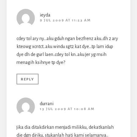
ieyda
9 JUL 2009 AT 11:53 AM
cdey tol ary ny…aku gduh ngan bezfrenz aku..dh 2 ary
kteowg xcntct..aku windu sgt2 kat dye…tp lam idup
dye dh de gurl laen..cdey tol kn..aku jer yg msih
menagih ksihnye tp dye?
REPLY
durrani
13 JUL 2009 AT 10:08 AM
jika dia ditakdirkan menjadi milikku, dekatkanlah
die dgn diriku, stukanlah hati kami selamanya..