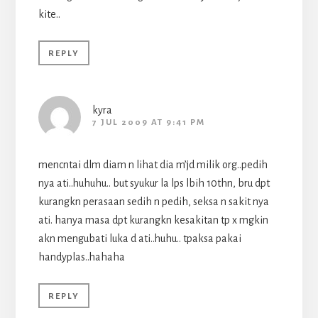
kite..
REPLY
kyra
7 JUL 2009 AT 9:41 PM
mencntai dlm diam n lihat dia m’jd milik org..pedih
nya ati..huhuhu.. but syukur la lps lbih 10thn, bru dpt
kurangkn perasaan sedih n pedih, seksa n sakit nya
ati. hanya masa dpt kurangkn kesakitan tp x mgkin
akn mengubati luka d ati..huhu.. tpaksa pakai
handyplas..hahaha
REPLY