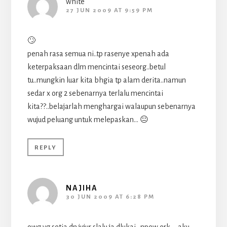
white
27 JUN 2009 AT 9:59 PM
🙄
penah rasa semua ni..tp rasenye xpenah ada
keterpaksaan dlm mencintai seseorg..betul
tu..mungkin luar kita bhgia tp alam derita..namun
sedar x org 2 sebenarnya terlalu mencintai
kita??..belajarlah menghargai walaupun sebenarnya
wujud peluang untuk melepaskan… 😐
REPLY
NAJIHA
30 JUN 2009 AT 6:28 PM
owg yg setia dn jujur slalu ja dlukai…npew erk…..aku