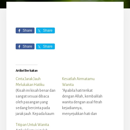
Share
Share
Share
Share
Artikel Berkaitan
Cinta Jarak Jauh
Kesatlah Airmatamu
Melukakan Hatiku
Wanita
(Kisah ini kisah benar dan
"Apabila hati terikat
sangat sesuai dibaca
dengan Allah, kembalilah
oleh pasangan yang
wanita dengan asal fitrah
sedang bercinta pada
kejadiannya,
jarak jauh. Kepada kaum
menyejukkan hati dan
Hawa berhati-hatilah
menjadi perhiasan
Titipan Untuk Wanita
dalam percintaan dan
kepada dunia - si gadis