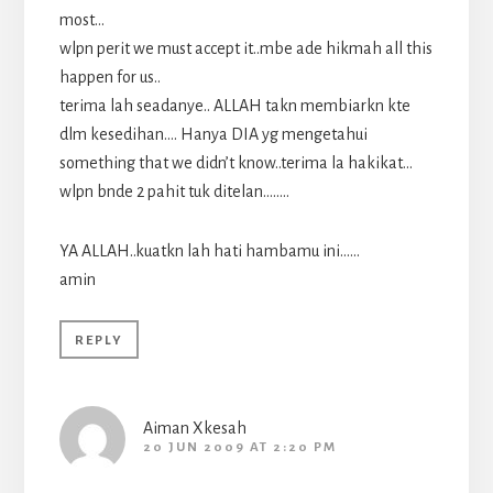
most…
wlpn perit we must accept it..mbe ade hikmah all this
happen for us..
terima lah seadanye.. ALLAH takn membiarkn kte
dlm kesedihan…. Hanya DIA yg mengetahui
something that we didn’t know..terima la hakikat…
wlpn bnde 2 pahit tuk ditelan……..
YA ALLAH..kuatkn lah hati hambamu ini……
amin
REPLY
Aiman Xkesah
20 JUN 2009 AT 2:20 PM