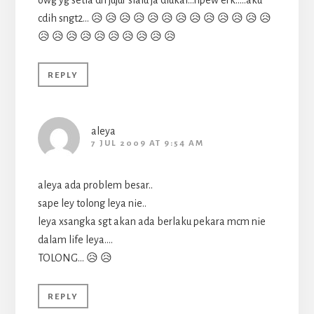
cdih sngt2… 😥 😥 😥 😥 😥 😥 😥 😥 😥 😥 😥 😥 😥
😥 😥 😥 😥 😥 😥 😥 😥 😥 😥
REPLY
aleya
7 JUL 2009 AT 9:54 AM
aleya ada problem besar..
sape ley tolong leya nie..
leya xsangka sgt akan ada berlaku pekara mcm nie
dalam life leya….
TOLONG… 😥 😥
REPLY