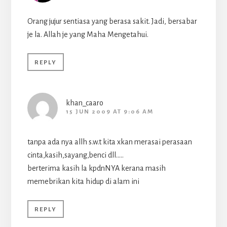
Orang jujur sentiasa yang berasa sakit. Jadi, bersabar
je la. Allah je yang Maha Mengetahui.
REPLY
khan_caaro
15 JUN 2009 AT 9:06 AM
tanpa ada nya allh s.w.t kita xkan merasai perasaan
cinta,kasih,sayang,benci dll…..
berterima kasih la kpdnNYA kerana masih
memebrikan kita hidup di alam ini
REPLY