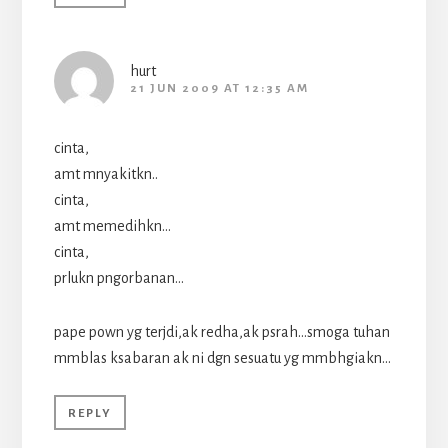
hurt
21 JUN 2009 AT 12:35 AM
cinta,
amt mnyakitkn..
cinta,
amt memedihkn…
cinta,
prlukn pngorbanan…
pape pown yg terjdi,ak redha,ak psrah…smoga tuhan
mmblas ksabaran ak ni dgn sesuatu yg mmbhgiakn…
REPLY