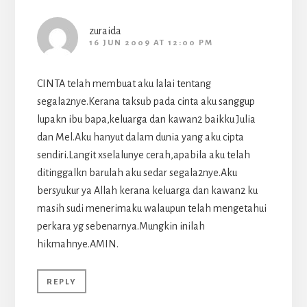
zuraida
16 JUN 2009 AT 12:00 PM
CINTA telah membuat aku lalai tentang
segala2nye.Kerana taksub pada cinta aku sanggup
lupakn ibu bapa,keluarga dan kawan2 baikku Julia
dan Mel.Aku hanyut dalam dunia yang aku cipta
sendiri.Langit xselalunye cerah,apabila aku telah
ditinggalkn barulah aku sedar segala2nye.Aku
bersyukur ya Allah kerana keluarga dan kawan2 ku
masih sudi menerimaku walaupun telah mengetahui
perkara yg sebenarnya.Mungkin inilah
hikmahnye.AMIN.
REPLY