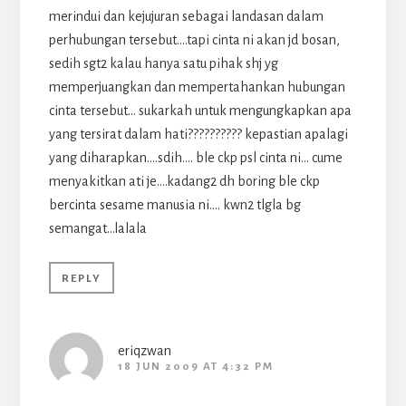
merindui dan kejujuran sebagai landasan dalam
perhubungan tersebut….tapi cinta ni akan jd bosan,
sedih sgt2 kalau hanya satu pihak shj yg
memperjuangkan dan mempertahankan hubungan
cinta tersebut… sukarkah untuk mengungkapkan apa
yang tersirat dalam hati?????????? kepastian apalagi
yang diharapkan….sdih…. ble ckp psl cinta ni… cume
menyakitkan ati je….kadang2 dh boring ble ckp
bercinta sesame manusia ni…. kwn2 tlgla bg
semangat…lalala
REPLY
eriqzwan
18 JUN 2009 AT 4:32 PM