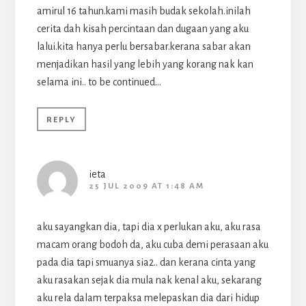
amirul 16 tahun.kami masih budak sekolah.inilah
cerita dah kisah percintaan dan dugaan yang aku
lalui.kita hanya perlu bersabar.kerana sabar akan
menjadikan hasil yang lebih yang korang nak kan
selama ini.. to be continued…
REPLY
ieta
25 JUL 2009 AT 1:48 AM
aku sayangkan dia, tapi dia x perlukan aku, aku rasa
macam orang bodoh da, aku cuba demi perasaan aku
pada dia tapi smuanya sia2.. dan kerana cinta yang
aku rasakan sejak dia mula nak kenal aku, sekarang
aku rela dalam terpaksa melepaskan dia dari hidup