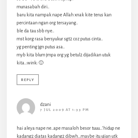
munasabah diri..
baru kita nampak nape Allah xnak kite terus kan
percintaan ngan org tersayang..
ble da tau sbb nye..
mst korg rasa bersyukur sgt2 coz putus cinta..
yg penting jgn putus asa..
myb kita blum jmpa org yg betul2 dijadikan utuk
kita..:wink: 🙂
REPLY
dzani
7 JUL 2009 AT 1:33 PM
hai aleya nape ne..ape masaloh besor tuuu…’hidup ne
kadang2 diatas kadang2 dibwh…maybe itu ujian utk