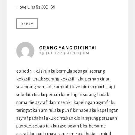
i love u hafiz :XO: 😮
REPLY
ORANG YANG DICINTAI
23 JUL 2009 AT 7:15 PM
episod 1…. di sini aku bermula sebagai seorang
kekasih untuk seorang kekasih. aku pernah cintai
seseorang nama die amirul. i love him so much. tapi
sebelum tu aku pernah kapel ngan sorang budak
nama die asyraf. dan mse aku kapel ngan asyraf aku
teringat kah amirul.aku pun fikir nape aku kapel ngan
asyraf padahal aku x cintakan die langsung perasaan
pun xde. sebab tu aku rase bosan bler bersame
asyraf.dan pada mase yang sme aku bg tau amirul