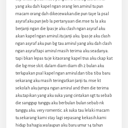
yang aku dah kapel ngan orang len.amirul tu pun
macam orang dah dikecewakan.die pun taye la psal
asyraf.aku pun jwb la pertanyaan die.mse tu la aku
berjanji ngan die lpas je aku clash ngan asyraf aku
akan kapel ngan amirul.itu janji aku. lpas je aku clash
ngan asyraf aku pun bg tau amirul yang aku dah clash
ngan asyraf.tapi amirul masih terima aku seadanya.
tapi bkan lepas tu je kitaorang kapel trus aku ckap kat
die bg mse skit. dalam diam diam dh 2 bulan aku
terlupakan psal kapel ngan amirul.dan tiba tiba baru
sekarang aku masih teringatkan janji tu. mse kt
sekolah aku jumpa ngan amirul and then die terima
aku.tapikan yang aku suka yang cintakan sgt tu sebab
die sanggup tunggu aku berbulan bulan sebab nk
tunggu aku. very romentic. ak suka tau lelaki macam
tu.sekarang kami stay lagi sepasang kekasih.kami
hidup bahagia.walaupun aku baru umur 14 tahun