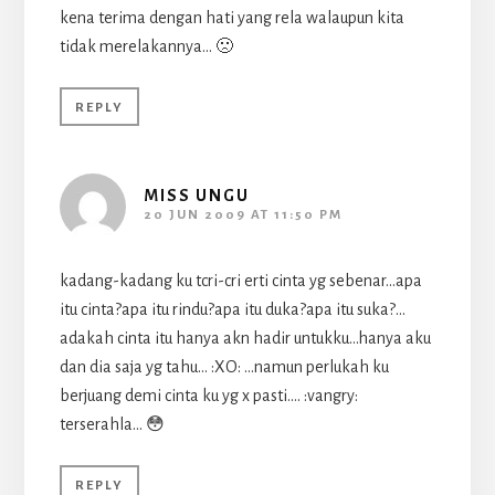
kena terima dengan hati yang rela walaupun kita
tidak merelakannya… 🙁
REPLY
MISS UNGU
20 JUN 2009 AT 11:50 PM
kadang-kadang ku tcri-cri erti cinta yg sebenar…apa
itu cinta?apa itu rindu?apa itu duka?apa itu suka?…
adakah cinta itu hanya akn hadir untukku…hanya aku
dan dia saja yg tahu… :XO: …namun perlukah ku
berjuang demi cinta ku yg x pasti…. :vangry:
terserahla… 😳
REPLY