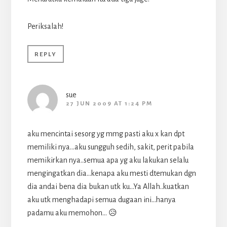
Periksalah!
REPLY
sue
27 JUN 2009 AT 1:24 PM
aku mencintai sesorg yg mmg pasti aku x kan dpt
memiliki nya…aku sungguh sedih, sakit, perit pabila
memikirkan nya..semua apa yg aku lakukan selalu
mengingatkan dia…kenapa aku mesti dtemukan dgn
dia andai bena dia bukan utk ku…Ya Allah..kuatkan
aku utk menghadapi semua dugaan ini…hanya
padamu aku memohon… 😥