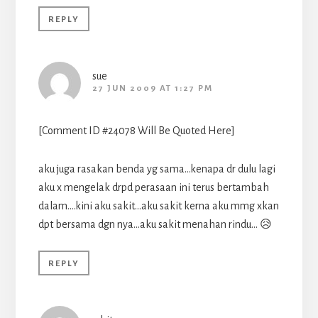
REPLY
sue
27 JUN 2009 AT 1:27 PM
[Comment ID #24078 Will Be Quoted Here]
aku juga rasakan benda yg sama…kenapa dr dulu lagi
aku x mengelak drpd perasaan ini terus bertambah
dalam….kini aku sakit…aku sakit kerna aku mmg xkan
dpt bersama dgn nya…aku sakit menahan rindu… 😥
REPLY