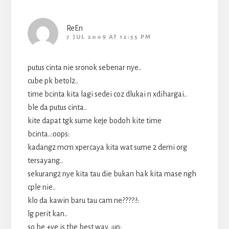
ReEn
7 JUL 2009 AT 12:55 PM
putus cinta nie sronok sebenar nye..
cube pk betol2..
time bcinta kita lagi sedei coz dlukai n xdihargai..
ble da putus cinta..
kite dapat tgk sume keje bodoh kite time
bcinta..:oops:
kadang2 mcm xpercaya kita wat sume 2 demi org
tersayang..
sekurang2 nye kita tau die bukan hak kita mase ngh
cple nie..
klo da kawin baru tau cam ne????:!:
lg perit kan..
so be +ve is the best way..:up: