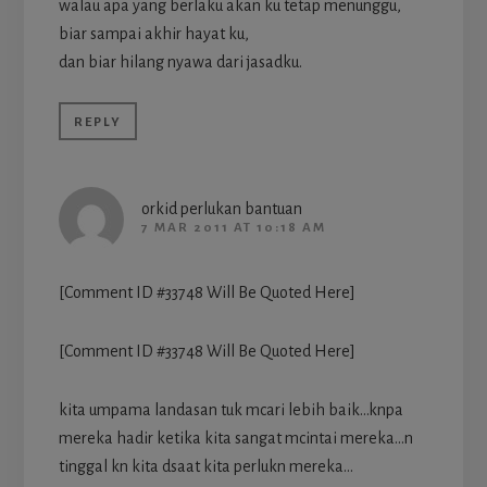
walau apa yang berlaku akan ku tetap menunggu,
biar sampai akhir hayat ku,
dan biar hilang nyawa dari jasadku.
REPLY
orkid perlukan bantuan
7 MAR 2011 AT 10:18 AM
[Comment ID #33748 Will Be Quoted Here]
[Comment ID #33748 Will Be Quoted Here]
kita umpama landasan tuk mcari lebih baik…knpa
mereka hadir ketika kita sangat mcintai mereka…n
tinggal kn kita dsaat kita perlukn mereka…