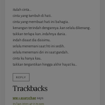
itulah cinta…
cinta yang tumbuh di hati..
cinta yang membuat hati ini bahagia..
kenangan terindah dengannya..kan selalu dikenang..
takkan terlupa kan..indahnya dunia..
indah disaat dia disisimu..
selalu menemani saat hti ini sedih..
selalu menemani diri ini saat gundah..
cinta ku hanya kau..
takkan tergantikan hingga akhir hayat ku…
REPLY
Trackbacks
ww « asarychae
says:
23 Jan 2011 at 2:23 pm