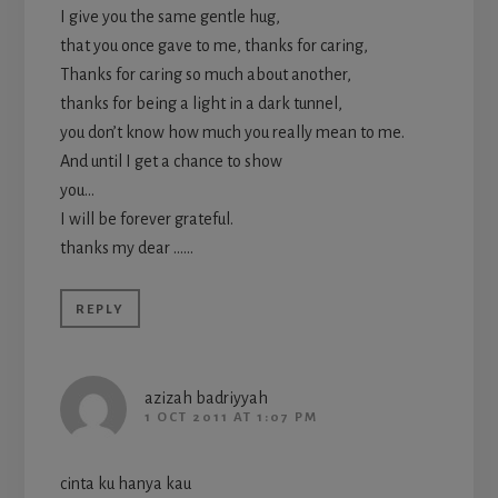
I give you the same gentle hug,
that you once gave to me, thanks for caring,
Thanks for caring so much about another,
thanks for being a light in a dark tunnel,
you don’t know how much you really mean to me.
And until I get a chance to show
you…
I will be forever grateful.
thanks my dear ……
REPLY
azizah badriyyah
1 OCT 2011 AT 1:07 PM
cinta ku hanya kau