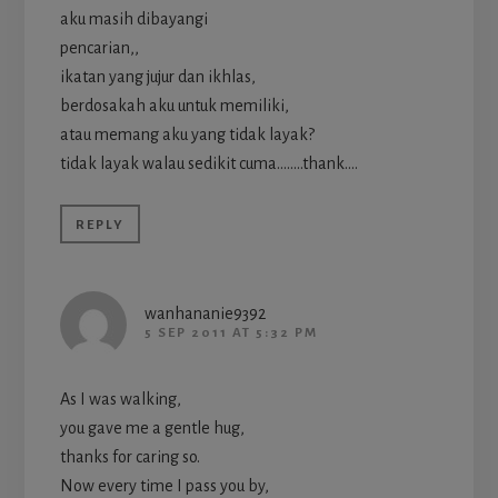
aku masih dibayangi
pencarian,,
ikatan yang jujur dan ikhlas,
berdosakah aku untuk memiliki,
atau memang aku yang tidak layak?
tidak layak walau sedikit cuma……..thank….
REPLY
wanhananie9392
5 SEP 2011 AT 5:32 PM
As I was walking,
you gave me a gentle hug,
thanks for caring so.
Now every time I pass you by,