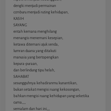
dengki menjadi permainan
ccmburu menjadi ruting kehidupan,
KASIH
SAYANG
entah kemana menghilang
menangis menemani kesepian,
ketawa ditemani ajuk senda,
lumran duana yang ditakuti
manusia yang bertopengkan
kepura-puraan,
dan berlindung tipu helah,
SAHABAT
sesungguhnya kehadiranmu kunantikan,
bukan setakat mengisi ruang kekosongan,
bahkan mengisi ruang kehidupan yang seketika
cuma,,,,
semalam dan hari ini,,,