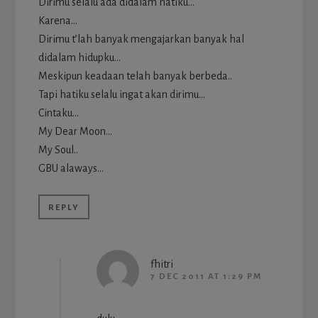
Dirimu selalu ada didalam hatiku…
Karena…
Dirimu t’lah banyak mengajarkan banyak hal
didalam hidupku…
Meskipun keadaan telah banyak berbeda..
Tapi hatiku selalu ingat akan dirimu…
Cintaku…
My Dear Moon…
My Soul..
GBU alaways…
REPLY
fhitri
7 DEC 2011 AT 1:29 PM