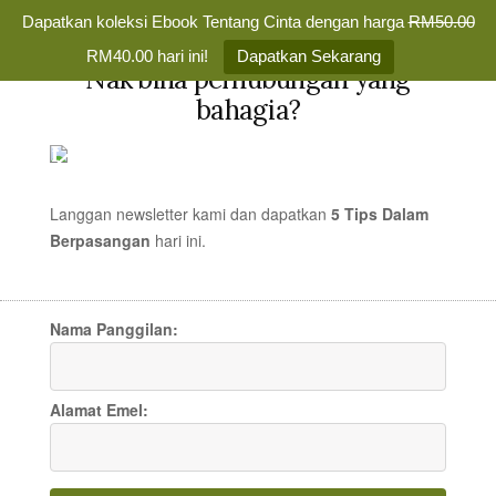
Dapatkan koleksi Ebook Tentang Cinta dengan harga
RM50.00
✕
RM40.00 hari ini!
Dapatkan Sekarang
Nak bina perhubungan yang
Skip
bahagia?
to
TENTANG
MENU
content
CINTA
Membina
Percintaan
Langgan newsletter kami dan dapatkan
5 Tips Dalam
yang
Berpasangan
hari
ini.
Dulu Dan Kini
Bahagia
Selamanya
Nama Panggilan:
PUISI CINTA
/
11 JAN 2011
/
GUEST AUTHOR
14 COMMENTS
Alamat Emel: