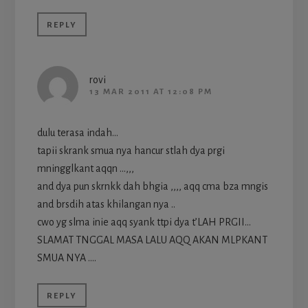
REPLY
rovi
13 MAR 2011 AT 12:08 PM
dulu terasa indah…
tapii skrank smua nya hancur stlah dya prgi
mningglkant aqqn …,,,
and dya pun skrnkk dah bhgia ,,,, aqq cma bza mngis
and brsdih atas khilangan nya ..
cwo yg slma inie aqq syank ttpi dya t’LAH PRGII…
SLAMAT TNGGAL MASA LALU AQQ AKAN MLPKANT
SMUA NYA ….
REPLY