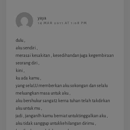
yaya
14 MAR 2011 AT 1:08 PM
dulu ,
aku sendiri ,
merasai kesakitan , kesedihandan juga kegembiraan
seorang diri ,
kini ,
ku ada kamu ,
yang selaLU memberkan aku sokongan dan selalu
meluangkan masa untuk aku ,
aku bershukur sangat2 kerna tuhan telah takdirkan
aku untuk mu ,
jadi , janganlh kamu berniat untuktinggalkan aku ,
aku tidak sanggup untukkehilangan dirimu ,