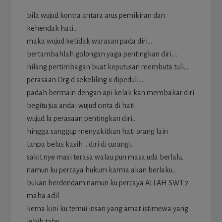
bila wujud kontra antara arus pemikiran dan
kehendak hati…
maka wujud ketidak warasan pada diri…
bertambahlah golongan yaga pentingkan diri….
hilang pertimbagan buat keputusan membuta tuli…
perasaan Org d sekeliling x dipeduli….
padah bermain dengan api kelak kan membakar diri
begitu jua andai wujud cinta di hati
wujud la perasaan pentingkan diri..
hingga sanggup menyakitkan hati orang lain
tanpa belas kasih .. diri di curangi..
sakit nye masi terasa walau pun masa uda berlalu..
namun ku percaya hukum karma akan berlaku…
bukan berdendam namun ku percaya ALLAH SWT 2
maha adil
kerna kini ku temui insan yang amat istimewa yang
lebih tahu