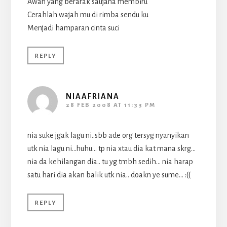
Awan yang berarak saujana membiru
Cerahlah wajah mu di rimba sendu ku
Menjadi hamparan cinta suci
REPLY
NIAAFRIANA
28 FEB 2008 AT 11:33 PM
nia suke jgak lagu ni..sbb ade org tersyg nyanyikan
utk nia lagu ni…huhu… tp nia xtau dia kat mana skrg…
nia da kehilangan dia.. tu yg tmbh sedih… nia harap
satu hari dia akan balik utk nia.. doakn ye sume… :((
REPLY