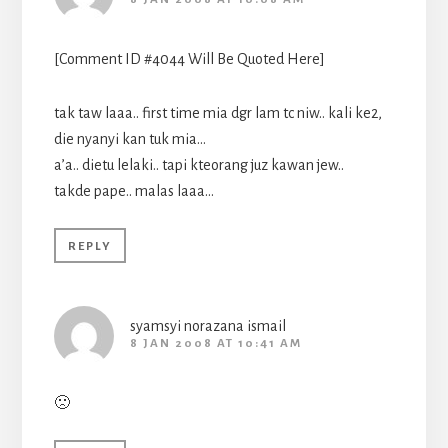
[Comment ID #4044 Will Be Quoted Here]
tak taw laaa.. first time mia dgr lam tc niw.. kali ke2,
die nyanyi kan tuk mia…
a’a.. dietu lelaki.. tapi kteorang juz kawan jew..
takde pape.. malas laaa…
REPLY
syamsyi norazana ismail
8 JAN 2008 AT 10:41 AM
🙁