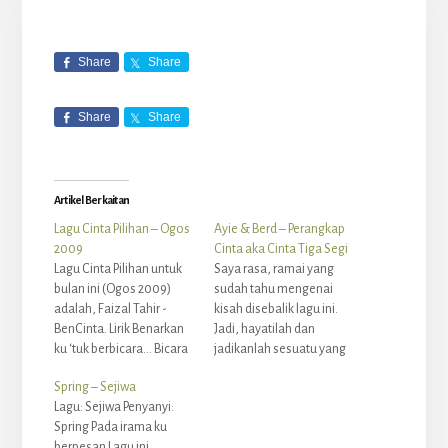
Share
Share
Share
Share
Artikel Berkaitan
Lagu Cinta Pilihan – Ogos
Ayie & Berd – Perangkap
2009
Cinta aka Cinta Tiga Segi
Lagu Cinta Pilihan untuk
Saya rasa, ramai yang
bulan ini (Ogos 2009)
sudah tahu mengenai
adalah, Faizal Tahir -
kisah disebalik lagu ini.
BenCinta. Lirik Benarkan
Jadi, hayatilah dan
ku ‘tuk berbicara… Bicara
jadikanlah sesuatu yang
terus ke hati mu.. Hati
buruk dan baik itu
Spring – Sejiwa
mu.. Hati yang penuh
sebagai pengajaran
Lagu: Sejiwa Penyanyi:
rasa ragu Jangan terus
untuk kita semua...
Spring Pada irama ku
pergi Tanpa mendengar
Penyanyi: Ayie & Berd
berpesan Lagu ini