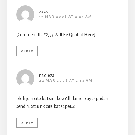
zack
17 MAR 2008 AT 2:25 AM
[Comment ID #2333 Will Be Quoted Here]
REPLY
naqieza
22 MAR 2008 AT 2:13 AM
bleh join cite kat sini kew?dh lamer sayer pndam
sendiri. xtau nk cite kat saper..:(
REPLY