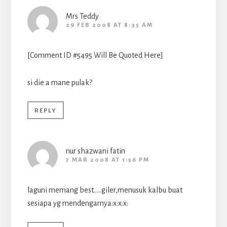
Mrs Teddy
29 FEB 2008 AT 8:35 AM
[Comment ID #5495 Will Be Quoted Here]
si die a mane pulak?
REPLY
nur shazwani fatin
7 MAR 2008 AT 1:56 PM
laguni memang best…..giler,menusuk kalbu buat
sesiapa yg mendengarnya:x:x:x: