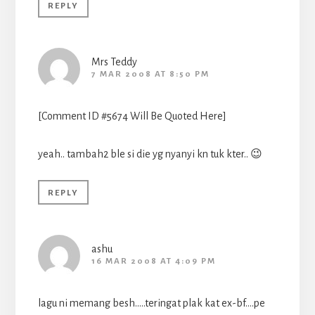
REPLY
Mrs Teddy
7 MAR 2008 AT 8:50 PM
[Comment ID #5674 Will Be Quoted Here]
yeah.. tambah2 ble si die yg nyanyi kn tuk kter.. 😉
REPLY
ashu
16 MAR 2008 AT 4:09 PM
lagu ni memang besh…..teringat plak kat ex-bf….pe