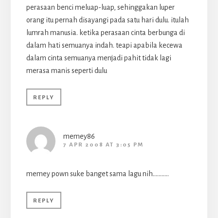
perasaan benci meluap-luap, sehinggakan luper
orang itu pernah disayangi pada satu hari dulu. itulah
lumrah manusia. ketika perasaan cinta berbunga di
dalam hati semuanya indah. teapi apabila kecewa
dalam cinta semuanya menjadi pahit tidak lagi
merasa manis seperti dulu
REPLY
memey86
7 APR 2008 AT 3:05 PM
memey pown suke banget sama lagu nih………..
REPLY