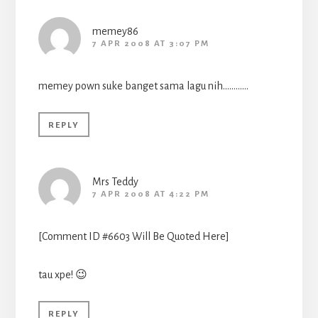
memey86
7 APR 2008 AT 3:07 PM
memey pown suke banget sama lagu nih…………
REPLY
Mrs Teddy
7 APR 2008 AT 4:22 PM
[Comment ID #6603 Will Be Quoted Here]
tau xpe! 😉
REPLY