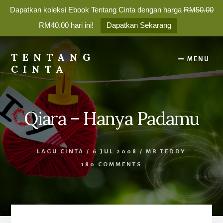
Dapatkan koleksi Ebook Tentang Cinta dengan harga
RM50.00
RM40.00 hari ini!
Dapatkan Sekarang
Skip
to
TENTANG
MENU
content
CINTA
Membina
Percintaan
yang
Qiara – Hanya Padamu
Bahagia
Selamanya
LAGU CINTA
/
6 JUL 2008
/
MR TEDDY
180 COMMENTS