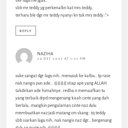
ske lagu nie jgak..
sbb mr teddy yg perkenalkn kat mrs teddy..
terharu ble dgr mr teddy nyanyi kn tuk mrs teddy :”>
REPLY
NAZIHA
24 DEC 2007 AT 1:27 PM
suke sangat dgr lagu nih.. menusuk ke kalbu… tp rase
nak nangis pun ade… :((:((:((:(( stiap ape yang ALLAH
takdirkan ade himahnye.. redha n memaafkan tu
yang terbaik drpd mengenang kisah cinte yang dah
berlalu.. mungkin pengalaman cinte naz dulu
membuatkan naz jadi matang cm skang.. tq teddy
sbb siarkan lagu nih.. nak nangis naz dgr… bergenang
dah air mate nih..:((:((:((:((