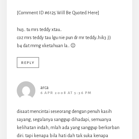
[Comment ID #6125 Will Be Quoted Here]
hu3.. tu mrs teddy xtau..
coz mrs teddy tau lgu nie pun dr mr teddy..hik3 ;))
b4 dat mmg xketahuan la.. 😐
REPLY
arca
6 APR 2008 AT 5:36 PM
disaat mencintai seseorang dengan penuh kasih
sayang, segalanya sanggup dihadapi, semuanya
kelihatan indah, mlah ada yang sanggup berkorban
diri. tapi kenapa bila hati dah tak suka kenapa