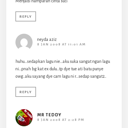
Menjadi hamparan cinta suci
REPLY
neyda aziz
8 JAN 2008 AT 11:01 AM
huhu…sedapkan lagu nie…aku suka sangat ngan lagu
ni…pnah bg kat ex dulu…tp dye tue ati batu punye
owg..aku sayang dye cam lagu ni r…sedap sangat2..
REPLY
MR TEDDY
8 JAN 2008 AT 2:28 PM