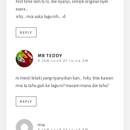
first time lam tc ni, die nyanyi, sebijik original nyer
suara…
ish3… mia suka lagu nih… :d
REPLY
MR TEDDY
8 JAN 2008 AT 10:04 AM
ni mesti lelaki yang nyanyikan kan… hik3. btw kawan
mia tu tahu gak ke lagu ni? macam mana die tahu?
REPLY
mia
8 JAN 2008 AT 10:08 AM