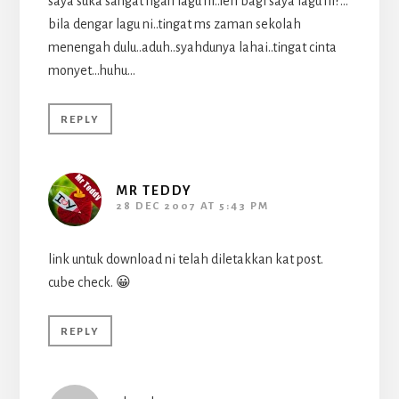
saya suka sangat ngan lagu ni..leh bagi saya lagu ni?…
bila dengar lagu ni..tingat ms zaman sekolah
menengah dulu..aduh..syahdunya lahai..tingat cinta
monyet…huhu…
REPLY
MR TEDDY
28 DEC 2007 AT 5:43 PM
link untuk download ni telah diletakkan kat post.
cube check. 😀
REPLY