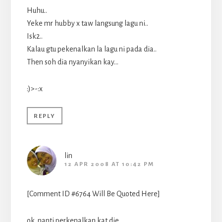
Huhu..
Yeke mr hubby x taw langsung lagu ni..
Isk2..
Kalau gtu pekenalkan la lagu ni pada dia..
Then soh dia nyanyikan kay…
:)>-:x
REPLY
lin
12 APR 2008 AT 10:42 PM
[Comment ID #6764 Will Be Quoted Here]
ok..nanti perkenalkan kat die..