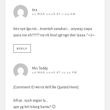
tira
23 MAR 2008 AT 1:04 AM
bez nye lgu nie…..trsentuh sanubari…. anyway siapa
qiara nie eh????? rse nk knal sgt ngn dier laaaa :”>:)>-
REPLY
Mrs Teddy
29 MAR 2008 AT 12:25 PM
[Comment ID #6119 Will Be Quoted Here]
blh je.. xyah segan la…
ape yg leh kitorg bantu? 🙂