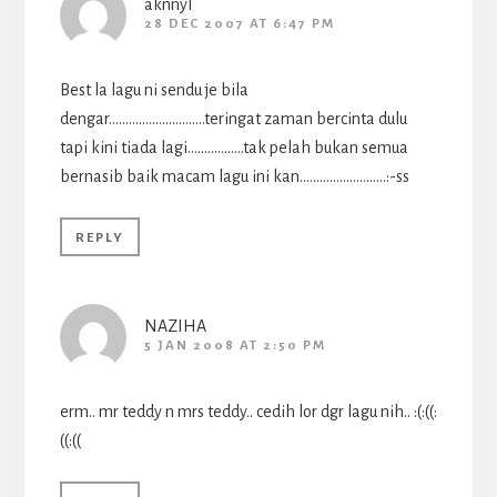
aknnyl
28 DEC 2007 AT 6:47 PM
Best la lagu ni sendu je bila
dengar………………………..teringat zaman bercinta dulu
tapi kini tiada lagi……………..tak pelah bukan semua
bernasib baik macam lagu ini kan……………………..:-ss
REPLY
NAZIHA
5 JAN 2008 AT 2:50 PM
erm.. mr teddy n mrs teddy.. cedih lor dgr lagu nih.. :(:((:
((:((