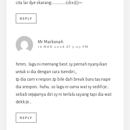
cita lar dye skarang…………….:(:d:x:((:)>-
REPLY
Mr Markonah
16 MAR 2008 AT 5:05 PM
hmm.. lagu ni memang best. sy pernah nyanyikan
untuk si dia dengan cara tsendiri,,
tp dia cam x respon..tp bile dah break baru tau nape
dia xrespon.. huhu.. so lagu ni cuma wat sy sedih je…
sebab sejujurnya diri sy ni terlalu sayang tapi dia wat
dekk je…
REPLY