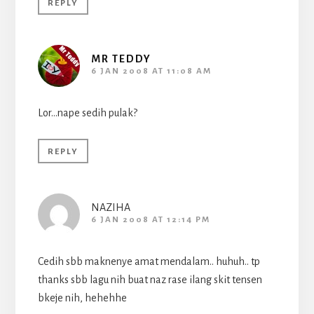
REPLY
MR TEDDY
6 JAN 2008 AT 11:08 AM
Lor…nape sedih pulak?
REPLY
NAZIHA
6 JAN 2008 AT 12:14 PM
Cedih sbb maknenye amat mendalam.. huhuh.. tp
thanks sbb lagu nih buat naz rase ilang skit tensen
bkeje nih, hehehhe