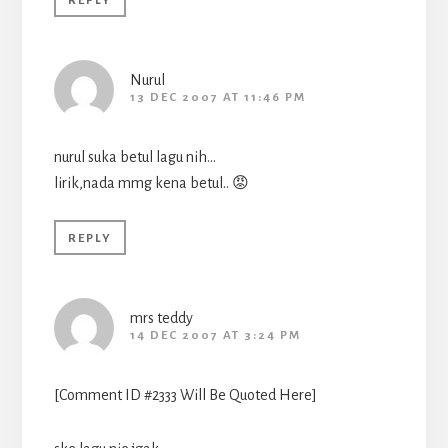
REPLY
Nurul
13 DEC 2007 AT 11:46 PM
nurul suka betul lagu nih…
lirik,nada mmg kena betul.. 😡
REPLY
mrs teddy
14 DEC 2007 AT 3:24 PM
[Comment ID #2333 Will Be Quoted Here]