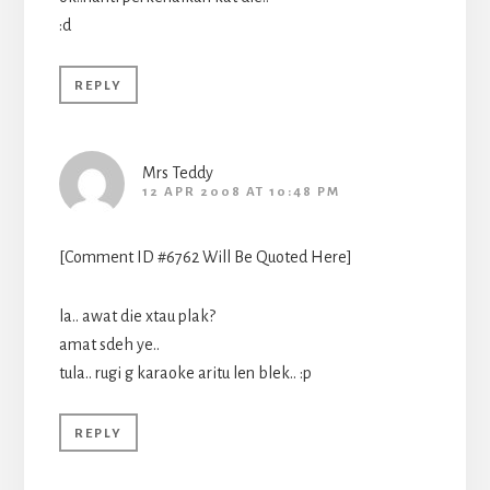
:d
REPLY
Mrs Teddy
12 APR 2008 AT 10:48 PM
[Comment ID #6762 Will Be Quoted Here]
la.. awat die xtau plak?
amat sdeh ye..
tula.. rugi g karaoke aritu len blek.. :p
REPLY