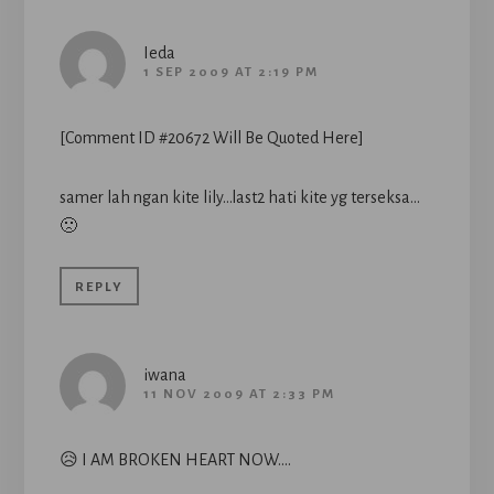
Ieda
1 SEP 2009 AT 2:19 PM
[Comment ID #20672 Will Be Quoted Here]
samer lah ngan kite lily…last2 hati kite yg terseksa…
🙁
REPLY
iwana
11 NOV 2009 AT 2:33 PM
😥 I AM BROKEN HEART NOW….