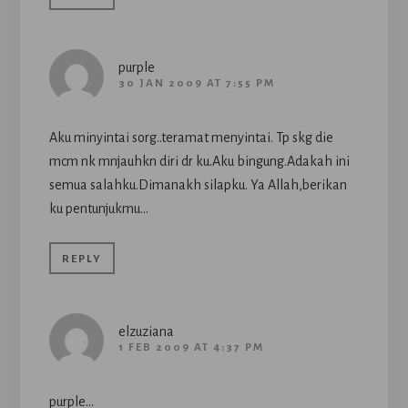
purple
30 JAN 2009 AT 7:55 PM
Aku minyintai sorg..teramat menyintai. Tp skg die
mcm nk mnjauhkn diri dr ku.Aku bingung.Adakah ini
semua salahku.Dimanakh silapku. Ya Allah,berikan
ku pentunjukmu…
REPLY
elzuziana
1 FEB 2009 AT 4:37 PM
purple…