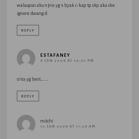
walaupun aku n jnis yg x byak c-kap tp skp aku ske
ignore dwang:d
REPLY
ESTAFANEY
9 JAN 2009 AT 10:07 PM
crita yg best……..
REPLY
mitchi
12 JAN 2009 AT 11:26 AM