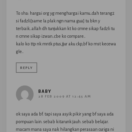
To sha: hargai org yg menghargai kamu..dah terang2
si fadzli[same la plak ngn nama gua] tu bkn y
terbaik..allah dh tunjukkan kt ko cmne sikap fadzli tu
n cmne sikap izwan..cbe ko compare..
kalo ko ttp nk mntk ptus,jjur aku ckp,bf ko mst kecewa
gle..
REPLY
BABY
28 FEB 2009 AT 12:45 AM
ok saya ada bf. tapi saya asyik pikir yang bf saya ada
pompuan lain. sebab kitarunk jauh. sebab belajar.
macam mana saya nak hilangkan perasaan curiga ni