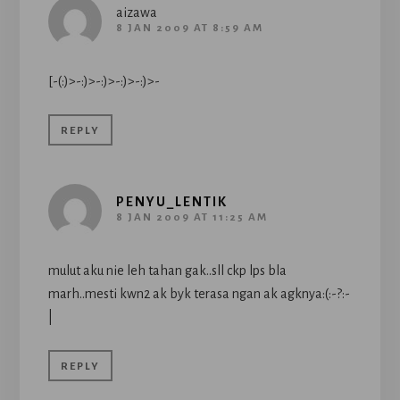
aizawa
8 JAN 2009 AT 8:59 AM
[-(:)>-:)>-:)>-:)>-:)>-
REPLY
PENYU_LENTIK
8 JAN 2009 AT 11:25 AM
mulut aku nie leh tahan gak..sll ckp lps bla
marh..mesti kwn2 ak byk terasa ngan ak agknya:(:-?:-
|
REPLY