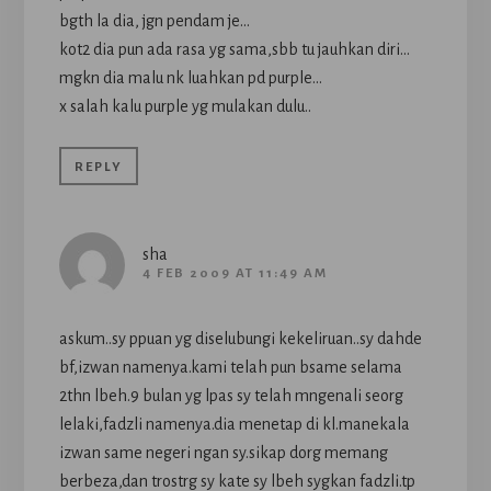
bgth la dia, jgn pendam je…
kot2 dia pun ada rasa yg sama,sbb tu jauhkan diri…
mgkn dia malu nk luahkan pd purple…
x salah kalu purple yg mulakan dulu..
REPLY
sha
4 FEB 2009 AT 11:49 AM
askum..sy ppuan yg diselubungi kekeliruan..sy dahde
bf,izwan namenya.kami telah pun bsame selama
2thn lbeh.9 bulan yg lpas sy telah mngenali seorg
lelaki,fadzli namenya.dia menetap di kl.manekala
izwan same negeri ngan sy.sikap dorg memang
berbeza,dan trostrg sy kate sy lbeh sygkan fadzli.tp