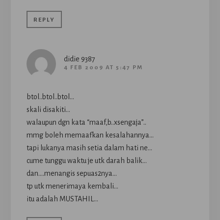
REPLY
didie 9387
4 FEB 2009 AT 5:47 PM
btol..btol..btol…
skali disakiti…
walaupun dgn kata “maaf,b..xsengaja”..
mmg boleh memaafkan kesalahannya…
tapi lukanya masih setia dalam hati ne…
cume tunggu waktu je utk darah balik…
dan….menangis sepuas2nya…
tp utk menerimaya kembali…
itu adalah MUSTAHIL…