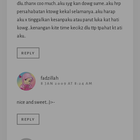
dlu..thanx coo much..aku syg kan dowg sume..aku hrp
persahabatan ktowg kekal selamanya..aku harap
aku x tinggalkan kesanpaku atau parut luka kat hati
kowg…kenangan kite time kecik2 dlu ttp tpahat kt ati
aku..
REPLY
fadzillah
8 JAN 2009 AT 8:24 AM
nice and sweet..:)>-
REPLY