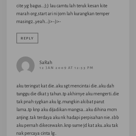
cite yg bagus…;);) lau camtu lah teruk kesan kite
marah org,start ari ni jom lah kurangkan temper
masing2…yeah…:)>-:)>-
REPLY
SaRah
12 JAN 2009 AT 12:53 PM
aku teringat kat die..aku sgt mencintai die..aku dah
tunggu die dkat 3 tahun..tp akhirnye aku mengerti..die
tak pnah sygkan aku lg..mungkin akibat parut
lama..tp knp aku dijadikan mangsa…aku dihina mcm
anjing..tak terdaya aku nk hadapi perpisahan nie..sbb
aku pernah dikecewakn..knp sume jd kat aku..aku tak
nak percaya cinta lg..