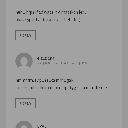
huhu..hrp2 if ad wat slh dimaafkan ler…
bkas2 yg ad 2 t i rawat yer…hehehe:)
REPLY
elzuziana
21 JAN 2009 AT 10:14 PM
hmmmm, sy pun suka mrh2 gak..
tp, skrg cuba nk ubah perangai yg suka marah2 nie..
REPLY
EPAL