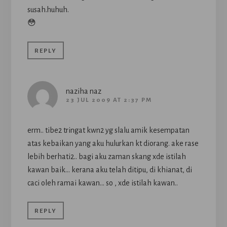
susah.huhuh.
😳
REPLY
naziha naz
23 JUL 2009 AT 2:37 PM
erm.. tibe2 tringat kwn2 yg slalu amik kesempatan
atas kebaikan yang aku hulurkan kt diorang. ake rase
lebih berhati2.. bagi aku zaman skang xde istilah
kawan baik… kerana aku telah ditipu, di khianat, di
caci oleh ramai kawan… so , xde istilah kawan..
REPLY