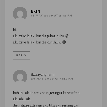
EKIN
18 MAY 2009 AT 3:12 PM
hi..
aku xske lelaki krn dia jahat..huhu 😛
aku xske lelaki krn dia curi..huhu 😥
REPLY
ikasayangnami
20 MAY 2009 AT 4:35 PM
huhuhu.aku bace kisa ni,teringat kt bestfren
aku,uhuuuh.
die sntiase ade ngn aku tika aku senang dan