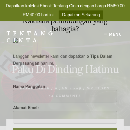
Dapatkan koleksi Ebook Tentang Cinta dengan harga
RM50.00
✕
RM40.00 hari ini!
Dapatkan Sekarang
Nak bina perhubungan yang
Skip
bahagia?
to
TENTANG
MENU
content
CINTA
Membina
Percintaan
Langgan newsletter kami dan dapatkan
5 Tips Dalam
yang
Berpasangan
hari
ini.
Paku Di Dinding Hatimu
Bahagia
Selamanya
Nama Panggilan:
KISAH CINTA
/
6 JAN 2009
/
MR TEDDY
54 COMMENTS
Alamat Emel: