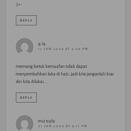
:)>-
REPLY
q-la
17 JAN 2009 AT 3:06 PM
memang betuk kemaafan tidak dapat
menyembuhkan luka di hati…jadi kita janganlah biar
diri kita dilukai…
REPLY
miz eiyla
21 JAN 2009 AT 4:17 PM