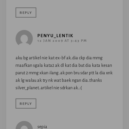
REPLY
PENYU_LENTIK
12 JAN 2009 AT 3:43 PM
aku bg artikel nie kat ex-bf ak..dia ckp dia mmg
maafkan sgala kata2 ak dl kat dia but dia kata kesan
parut 2 mmg xkan ilang..ak pon bru sdar ptt la dia xnk
ak lg walau ak try nk wat baek ngan dia..thanks
silver_planet..artikel nie sdrkan ak..:(
REPLY
sepia