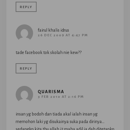
REPLY
fairul khalis idrus
26 DEC 2009 AT 4:47 PM
tade facebook tok skolah nie kew??
REPLY
QUARISMA
3 FEB 2010 AT 2:16 PM
insan yg bodoh dan tiada akal ialah insan yg
memohon laki yg disukainya suka pada dirinya…
sedangkn kita thu allah i2 maha adil ia dah ditetapkn