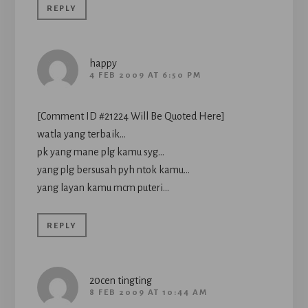
REPLY
happy
4 FEB 2009 AT 6:50 PM
[Comment ID #21224 Will Be Quoted Here]
watla yang terbaik…
pk yang mane plg kamu syg…
yang plg bersusah pyh ntok kamu…
yang layan kamu mcm puteri…
REPLY
20cen tingting
8 FEB 2009 AT 10:44 AM