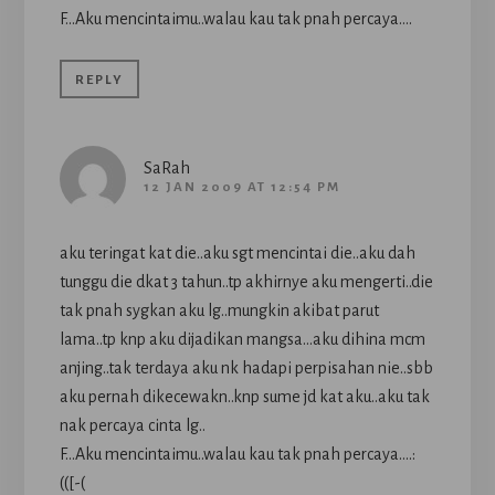
F…Aku mencintaimu..walau kau tak pnah percaya….
REPLY
SaRah
12 JAN 2009 AT 12:54 PM
aku teringat kat die..aku sgt mencintai die..aku dah
tunggu die dkat 3 tahun..tp akhirnye aku mengerti..die
tak pnah sygkan aku lg..mungkin akibat parut
lama..tp knp aku dijadikan mangsa…aku dihina mcm
anjing..tak terdaya aku nk hadapi perpisahan nie..sbb
aku pernah dikecewakn..knp sume jd kat aku..aku tak
nak percaya cinta lg..
F…Aku mencintaimu..walau kau tak pnah percaya….:
(([-(