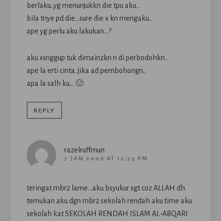
berlaku..yg menunjukkn die tpu aku..
bila tnye pd die…sure die x kn mengaku..
ape yg perlu aku lakukan…?
aku xsnggup tuk dimain2kn n di perbodohkn..
ape la erti cinta..jika ad pembohongn..
apa la salh ku… 🙁
REPLY
razelruffmun
7 JAN 2009 AT 12:53 PM
teringat mbr2 lame…aku bsyukur sgt coz ALLAH dh
temukan aku dgn mbr2 sekolah rendah aku time aku
sekolah kat SEKOLAH RENDAH ISLAM AL-ABQARI