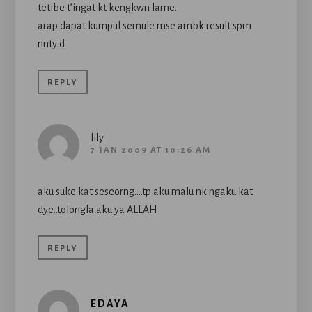
tetibe t’ingat kt kengkwn lame..
arap dapat kumpul semule mse ambk result spm
nnty:d
REPLY
lily
7 JAN 2009 AT 10:26 AM
aku suke kat seseorng….tp aku malu nk ngaku kat
dye..tolongla aku ya ALLAH
REPLY
EDAYA