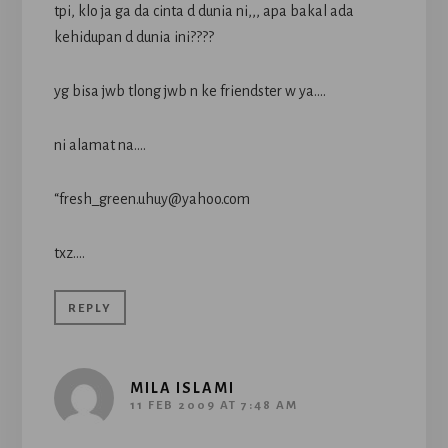
tpi, klo ja ga da cinta d dunia ni,,, apa bakal ada
kehidupan d dunia ini????
yg bisa jwb tlong jwb n ke friendster w ya….
ni alamat na….
“fresh_green.uhuy@yahoo.com
txz….
REPLY
MILA ISLAMI
11 FEB 2009 AT 7:48 AM