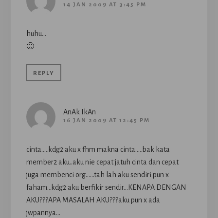
14 JAN 2009 AT 3:45 PM
huhu…
🙁
REPLY
AnAk IkAn
16 JAN 2009 AT 12:45 PM
cinta…..kdg2 aku x fhm makna cinta…..bak kata
member2 aku..aku nie cepat jatuh cinta dan cepat
juga membenci org……tah lah aku sendiri pun x
faham…kdg2 aku berfikir sendir…KENAPA DENGAN
AKU???APA MASALAH AKU???aku pun x ada
jwpannya…