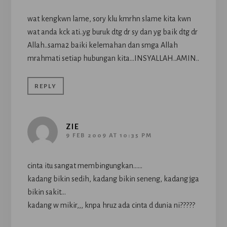
wat kengkwn lame, sory klu kmrhn slame kita kwn
wat anda kck ati..yg buruk dtg dr sy dan yg baik dtg dr
Allah..sama2 baiki kelemahan dan smga Allah
mrahmati setiap hubungan kita…INSYALLAH..AMIN..
REPLY
ZIE
9 FEB 2009 AT 10:35 PM
cinta itu sangat membingungkan……
kadang bikin sedih, kadang bikin seneng, kadang jga
bikin sakit…
kadang w mikir,,, knpa hruz ada cinta d dunia ni?????