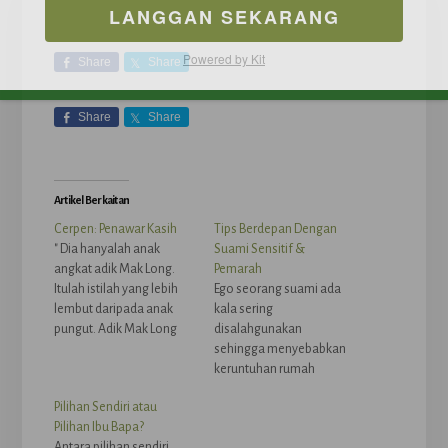
LANGGAN SEKARANG
Powered by Kit
Share
Share
Share
Share
Artikel Berkaitan
Cerpen: Penawar Kasih
Tips Berdepan Dengan
" Dia hanyalah anak
Suami Sensitif &
angkat adik Mak Long.
Pemarah
Itulah istilah yang lebih
Ego seorang suami ada
lembut daripada anak
kala sering
pungut. Adik Mak Long
disalahgunakan
tak pernah anggap dia
sehingga menyebabkan
anak pungut sebab adik
keruntuhan rumah
Mak Long memang
tangga. Lebih
Pilihan Sendiri atau
mahukan dia. Cuma
menyedihkan lagi jika ia
Pilihan Ibu Bapa?
emak kandungnya tak
hanya berpunca daripada
Antara pilihan sendiri