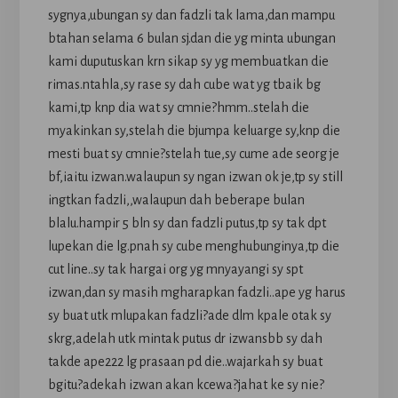
sygnya,ubungan sy dan fadzli tak lama,dan mampu
btahan selama 6 bulan sj.dan die yg minta ubungan
kami duputuskan krn sikap sy yg membuatkan die
rimas.ntahla,sy rase sy dah cube wat yg tbaik bg
kami,tp knp dia wat sy cmnie?hmm..stelah die
myakinkan sy,stelah die bjumpa keluarge sy,knp die
mesti buat sy cmnie?stelah tue,sy cume ade seorg je
bf,iaitu izwan.walaupun sy ngan izwan ok je,tp sy still
ingtkan fadzli,,walaupun dah beberape bulan
blalu.hampir 5 bln sy dan fadzli putus,tp sy tak dpt
lupekan die lg.pnah sy cube menghubunginya,tp die
cut line..sy tak hargai org yg mnyayangi sy spt
izwan,dan sy masih mgharapkan fadzli..ape yg harus
sy buat utk mlupakan fadzli?ade dlm kpale otak sy
skrg,adelah utk mintak putus dr izwansbb sy dah
takde ape222 lg prasaan pd die..wajarkah sy buat
bgitu?adekah izwan akan kcewa?jahat ke sy nie?