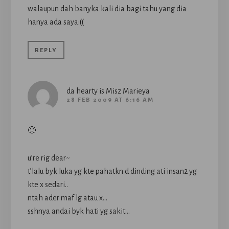
walaupun dah banyka kali dia bagi tahu yang dia
hanya ada saya:((
REPLY
da hearty is Misz Marieya
28 FEB 2009 AT 6:16 AM
🙁
u’re rig dear~
t’lalu byk luka yg kte pahatkn d dinding ati insan2 yg
kte x sedari..
ntah ader maf lg atau x…
sshnya andai byk hati yg sakit…