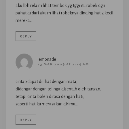
aku lbh rela m’lihat tembok yg tggi itu robek dgn
pahatku dari aku m’lihat robeknya dinding hati2 kecil
mereka…
REPLY
lemonade
23 MAR 2009 AT 2:24 AM
cinta xdapat dilihat dengan mata,
didengar dengan telinga,disentuh oleh tangan,
tetapi cinta boleh dirasa dengan hati,
seperti hatiku merasakan dirimu….
REPLY