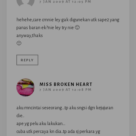
7 JAN 2009 AT 12:05 PM
hehehe,care cmnie ley gak digunekan utk sape2 yang
panas baran ek?nie ley try nie 🙂
anyway,thaks
🙂
REPLY
MISS BROKEN HEART
7 JAN 2009 AT 12:08 PM
aku mncintai seseorang…tp aku sngsi dgn kejujuran
die..
ape yg pelu aku lakukan…
cuba utk percaya kn dia..tp ada sj perkara yg