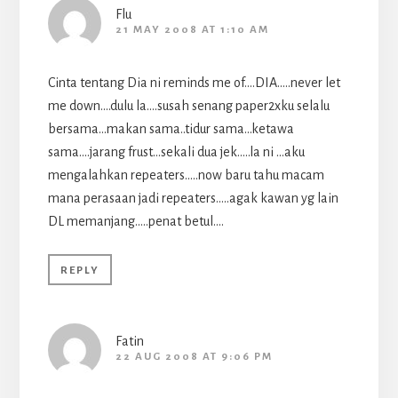
Flu
21 MAY 2008 AT 1:10 AM
Cinta tentang Dia ni reminds me of….DIA…..never let
me down….dulu la….susah senang paper2xku selalu
bersama…makan sama..tidur sama…ketawa
sama….jarang frust…sekali dua jek…..la ni …aku
mengalahkan repeaters…..now baru tahu macam
mana perasaan jadi repeaters…..agak kawan yg lain
DL memanjang…..penat betul….
REPLY
Fatin
22 AUG 2008 AT 9:06 PM