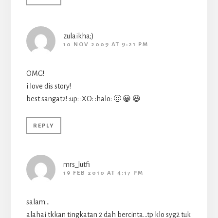
zulaikha;)
10 NOV 2009 AT 9:21 PM
OMG!
i love dis story!
best sangat2! :up: :XO: :halo: 🙂 😀 😆
REPLY
mrs_lutfi
19 FEB 2010 AT 4:17 PM
salam…
alahai tkkan tingkatan 2 dah bercinta…tp klo syg2 tuk