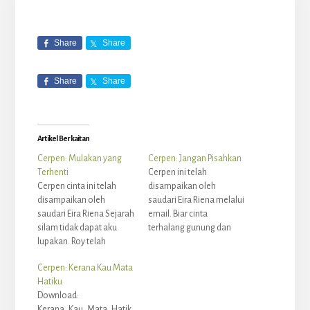
LANGGAN SEKARANG
Powered by Kit
Share
Share
Share
Share
Artikel Berkaitan
Cerpen: Mulakan yang
Cerpen: Jangan Pisahkan
Terhenti
Cerpen ini telah
Cerpen cinta ini telah
disampaikan oleh
disampaikan oleh
saudari Eira Riena melalui
saudari Eira Riena Sejarah
email. Biar cinta
silam tidak dapat aku
terhalang gunung dan
lupakan. Roy telah
samudera Aku tetap
meracuni hidup aku.
memegang janjiku
Cerpen: Kerana Kau Mata
Adakah lelaki itu semua
padamu Biar jurang yang
Hatiku
jahat dan kejam? Adakah
terjauh ada di depanku
Download:
kaum wanita sering
Takkan goyah sumpahku
Kerana_Kau_Mata_Hatik