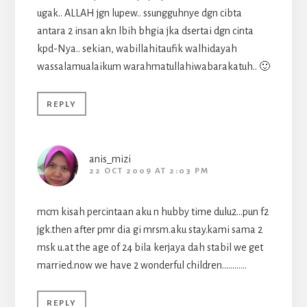
ugak.. ALLAH jgn lupew.. ssungguhnye dgn cibta
antara 2 insan akn lbih bhgia jka dsertai dgn cinta
kpd-Nya.. sekian, wabillahitaufik walhidayah
wassalamualaikum warahmatullahiwabarakatuh.. 🙂
REPLY
anis_mizi
22 OCT 2009 AT 2:03 PM
mcm kisah percintaan aku n hubby time dulu2…pun f2
jgk.then after pmr dia gi mrsm.aku stay.kami sama 2
msk u.at the age of 24 bila kerjaya dah stabil we get
married.now we have 2 wonderful children…………
REPLY