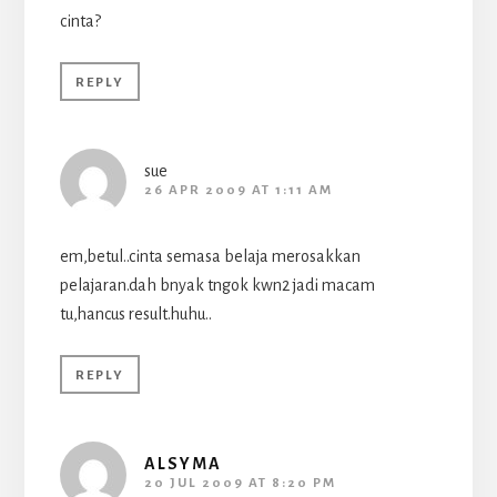
cinta?
REPLY
sue
26 APR 2009 AT 1:11 AM
em,betul..cinta semasa belaja merosakkan
pelajaran.dah bnyak tngok kwn2 jadi macam
tu,hancus result.huhu..
REPLY
ALSYMA
20 JUL 2009 AT 8:20 PM