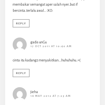
membakar semangat aper salah nyer..but if
bercinta..terlalu awal… :XO:
REPLY
gadis unGu
17 OCT 2011 AT 10:40 AM
cinta itu kadang2 menyakitkan….huhuhuhu..=(
REPLY
jieha
16 MAY 2012 AT 7:23 AM