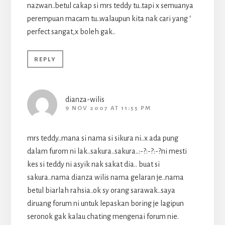
nazwan..betul cakap si mrs teddy tu..tapi x semuanya
perempuan macam tu..walaupun kita nak cari yang ‘
perfect sangat,x boleh gak..
REPLY
dianza-wilis
9 NOV 2007 AT 11:55 PM
mrs teddy..mana si nama si sikura ni..x ada pung
dalam furom ni lak..sakura..sakura..:-?:-?:-?ni mesti
kes si teddy ni asyik nak sakat dia.. buat si
sakura..nama dianza wilis nama gelaran je..nama
betul biarlah rahsia..ok sy orang sarawak..saya
diruang forum ni untuk lepaskan boring je lagipun
seronok gak kalau chating mengenai forum nie.