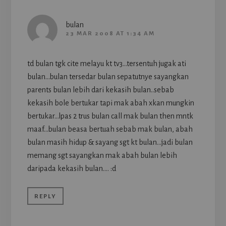
bulan
23 MAR 2008 AT 1:34 AM
td bulan tgk cite melayu kt tv3…tersentuh jugak ati
bulan…bulan tersedar bulan sepatutnye sayangkan
parents bulan lebih dari kekasih bulan..sebab
kekasih bole bertukar tapi mak abah xkan mungkin
bertukar…lpas 2 trus bulan call mak bulan then mntk
maaf…bulan beasa bertuah sebab mak bulan, abah
bulan masih hidup & sayang sgt kt bulan…jadi bulan
memang sgt sayangkan mak abah bulan lebih
daripada kekasih bulan…. :d
REPLY