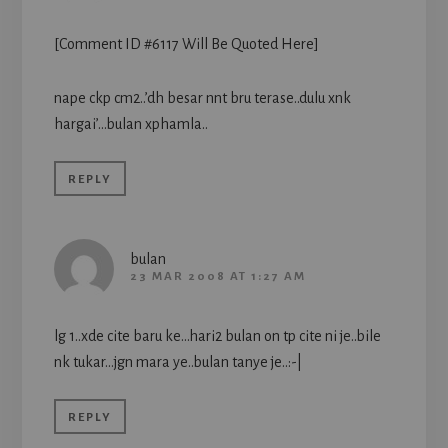
[Comment ID #6117 Will Be Quoted Here]
nape ckp cm2..’dh besar nnt bru terase..dulu xnk
hargai’…bulan xphamla..
REPLY
bulan
23 MAR 2008 AT 1:27 AM
lg 1..xde cite baru ke…hari2 bulan on tp cite ni je..bile
nk tukar…jgn mara ye..bulan tanye je..:-|
REPLY