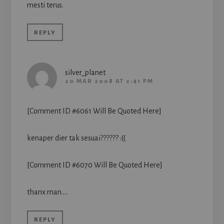
mesti terus.
REPLY
silver_planet
20 MAR 2008 AT 2:41 PM
[Comment ID #6061 Will Be Quoted Here]
kenaper dier tak sesuai?????? :((
[Comment ID #6070 Will Be Quoted Here]
thanx man….
REPLY