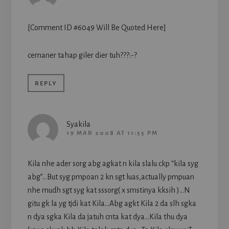
[Comment ID #6049 Will Be Quoted Here]
cemaner tahap giler dier tuh???:-?
REPLY
Syakila
19 MAR 2008 AT 11:55 PM
Kila nhe ader sorg abg agkat n kila slalu ckp “kila syg
abg”…But syg pmpoan 2 kn sgt luas,actually pmpuan
nhe mudh sgt syg kat sssorg( x smstinya kksih )…N
gitu gk la yg tjdi kat Kila…Abg agkt Kila 2 da slh sgka
n dya sgka Kila da jatuh cnta kat dya…Kila thu dya