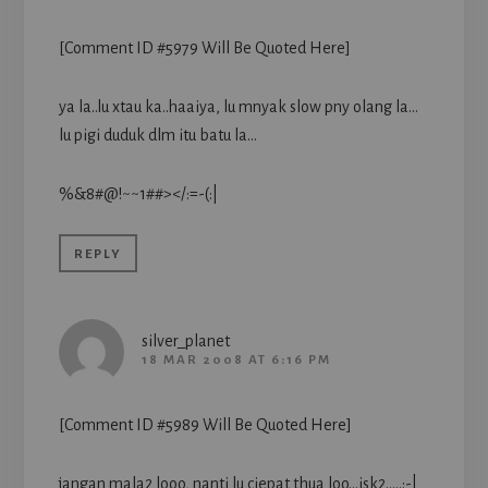
[Comment ID #5979 Will Be Quoted Here]
ya la..lu xtau ka..haaiya, lu mnyak slow pny olang la…
lu pigi duduk dlm itu batu la…
%&8#@!~~1##></:=-(:|
REPLY
silver_planet
18 MAR 2008 AT 6:16 PM
[Comment ID #5989 Will Be Quoted Here]
jangan mala2 looo, nanti lu ciepat thua loo…isk2…..:-|