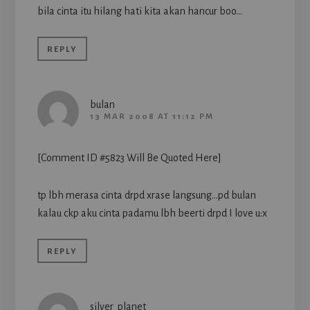
bila cinta itu hilang hati kita akan hancur boo…
REPLY
bulan
13 MAR 2008 AT 11:12 PM
[Comment ID #5823 Will Be Quoted Here]
tp lbh merasa cinta drpd xrase langsung…pd bulan
kalau ckp aku cinta padamu lbh beerti drpd I love u:x
REPLY
silver_planet