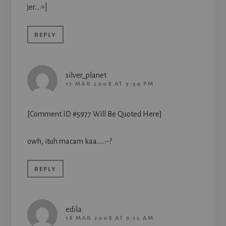
jer….=|
REPLY
silver_planet
17 MAR 2008 AT 3:34 PM
[Comment ID #5977 Will Be Quoted Here]
owh, ituh macam kaa…..:-?
REPLY
edila
18 MAR 2008 AT 9:12 AM