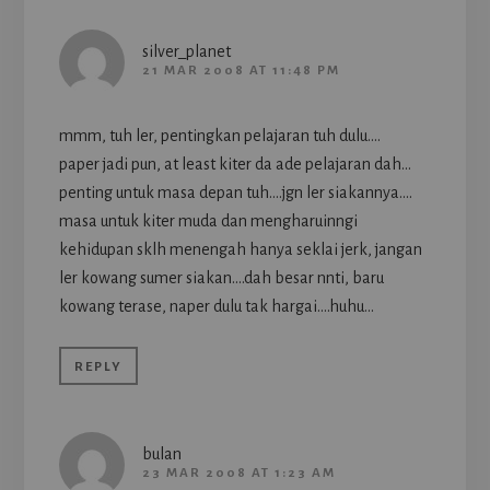
silver_planet
21 MAR 2008 AT 11:48 PM
mmm, tuh ler, pentingkan pelajaran tuh dulu….
paper jadi pun, at least kiter da ade pelajaran dah…
penting untuk masa depan tuh….jgn ler siakannya….
masa untuk kiter muda dan mengharuinngi
kehidupan sklh menengah hanya seklai jerk, jangan
ler kowang sumer siakan….dah besar nnti, baru
kowang terase, naper dulu tak hargai….huhu…
REPLY
bulan
23 MAR 2008 AT 1:23 AM