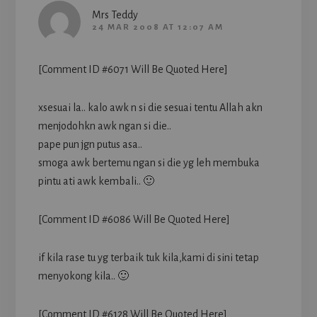
Mrs Teddy
24 MAR 2008 AT 12:07 AM
[Comment ID #6071 Will Be Quoted Here]
xsesuai la.. kalo awk n si die sesuai tentu Allah akn
menjodohkn awk ngan si die..
pape pun jgn putus asa..
smoga awk bertemu ngan si die yg leh membuka
pintu ati awk kembali.. 🙂
[Comment ID #6086 Will Be Quoted Here]
if kila rase tu yg terbaik tuk kila,kami di sini tetap
menyokong kila.. 🙂
[Comment ID #6128 Will Be Quoted Here]