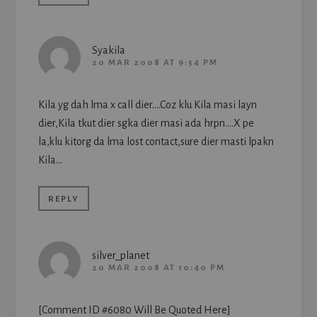
Syakila
20 MAR 2008 AT 9:54 PM
Kila yg dah lma x call dier….Coz klu Kila masi layn
dier,Kila tkut dier sgka dier masi ada hrpn….X pe
la,klu kitorg da lma lost contact,sure dier masti lpakn
Kila…
REPLY
silver_planet
20 MAR 2008 AT 10:40 PM
[Comment ID #6080 Will Be Quoted Here]