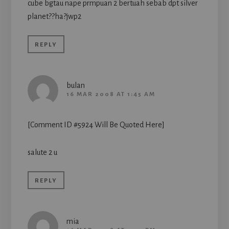
cube bgtau nape prmpuan 2 bertuah sebab dpt silver
planet??ha?jwp2
REPLY
bulan
16 MAR 2008 AT 1:45 AM
[Comment ID #5924 Will Be Quoted Here]
salute 2 u
REPLY
mia