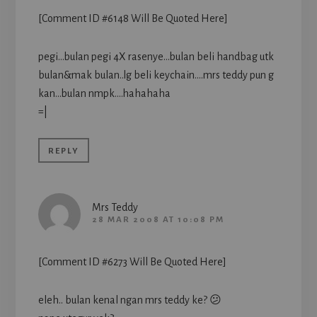
[Comment ID #6148 Will Be Quoted Here]
pegi…bulan pegi 4X rasenye…bulan beli handbag utk
bulan&mak bulan..lg beli keychain….mrs teddy pun g
kan…bulan nmpk….hahahaha
=|
REPLY
Mrs Teddy
28 MAR 2008 AT 10:08 PM
[Comment ID #6273 Will Be Quoted Here]
eleh.. bulan kenal ngan mrs teddy ke? 😕