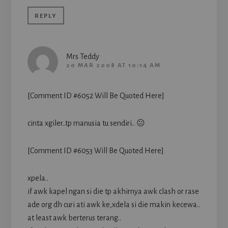
REPLY
Mrs Teddy
20 MAR 2008 AT 10:14 AM
[Comment ID #6052 Will Be Quoted Here]
cinta xgiler..tp manusia tu sendiri.. 😐
[Comment ID #6053 Will Be Quoted Here]
xpela..
if awk kapel ngan si die tp akhirnya awk clash or rase
ade org dh curi ati awk ke,xdela si die makin kecewa..
at least awk berterus terang..