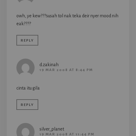
owh, ye kew???susah tol nak teka deir nyer mood nih
eak????
REPLY
d.zakinah
19 MAR 2008 AT 8:44 PM
cinta itu gila
REPLY
silver_planet
19 MAR 2008 AT 11:44 PM