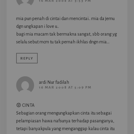
16 MAR 2008 AT 3:53 PM
mia pun penah di cintai dan mencintai.. mia da jemu
dgn ungkapan i love u..
bagi mia macam tak bermakna sangat, sbb orang yg
selalu sebut mcm tu tak pernah ikhlas dngn mia…
REPLY
ardi Nur fadilah
16 MAR 2008 AT 5:09 PM
😡 CINTA
Sebagian orang mengungkapkan cinta itu sebagai
pelampiasan hawa nafsunya terhadap pasanganya,
tetapi banyakpula yang menganggap kalau cinta itu