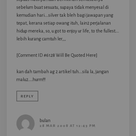
sebelum buat sesuatu, supaya tidak menyesal di
kemudian hari….silver tak bleh bagi jawapan yang
tepat, kerana setiap owang ituh, lain2 perjalanan
hidup mereka, so, u got to enjoy ur life, to the fullest….
lebih kurang camtuh ler,,,
[Comment ID #6128 Will Be Quoted Here]
kan dah tambah ag 2 artikel tuh….sila la, jangan
malu2…..hurm!!!
REPLY
bulan
28 MAR 2008 AT 12:43 PM