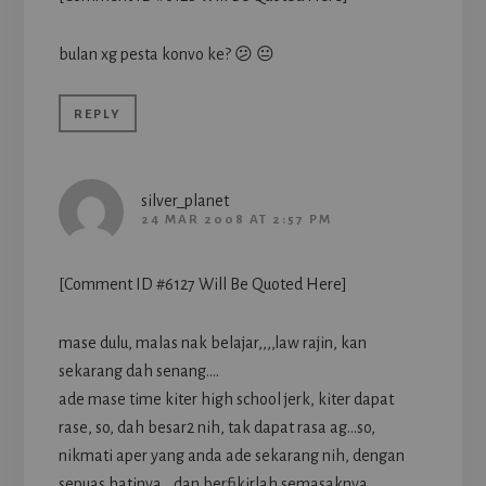
bulan xg pesta konvo ke? 😕 😐
REPLY
silver_planet
24 MAR 2008 AT 2:57 PM
[Comment ID #6127 Will Be Quoted Here]
mase dulu, malas nak belajar,,,,law rajin, kan
sekarang dah senang….
ade mase time kiter high school jerk, kiter dapat
rase, so, dah besar2 nih, tak dapat rasa ag…so,
nikmati aper yang anda ade sekarang nih, dengan
sepuas hatinya….dan berfikirlah semasaknya