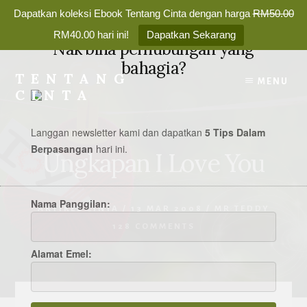
Dapatkan koleksi Ebook Tentang Cinta dengan harga
RM50.00
✕
RM40.00 hari ini!
Dapatkan Sekarang
Nak bina perhubungan yang
Skip
bahagia?
to
TENTANG
MENU
content
CINTA
Membina
Percintaan
Langgan newsletter kami dan dapatkan
5 Tips Dalam
yang
Berpasangan
hari
ini.
Ungkapan I Love You
Bahagia
Selamanya
Nama Panggilan:
ARTIKEL CINTA
/
13 MAR 2008
/
MR TEDDY
128 COMMENTS
Alamat Emel: