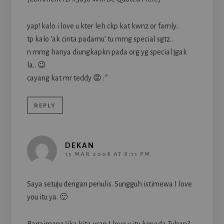
yap! kalo i love u kter leh ckp kat kwn2 or famly..
tp kalo ‘ak cinta padamu’ tu mmg special sgt2..
n mmg hanya diungkapkn pada org yg special jgak
la.. 😉
cayang kat mr teddy 😡 :*
REPLY
DEKAN
15 MAR 2008 AT 8:11 PM
Saya setuju dengan penulis. Sungguh istimewa I love
you itu ya. 🙂
Bagaimana jika kita ucap I love u itu kepada Tuhan?