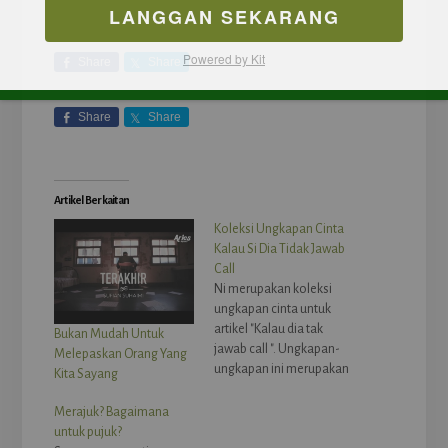
LANGGAN SEKARANG
Powered by Kit
Share
Share
Share
Share
Artikel Berkaitan
Koleksi Ungkapan Cinta
Kalau Si Dia Tidak Jawab
Call
Ni merupakan koleksi
ungkapan cinta untuk
artikel "Kalau dia tak
Bukan Mudah Untuk
jawab call ". Ungkapan-
Melepaskan Orang Yang
ungkapan ini merupakan
Kita Sayang
ungkapan-ungkapan
yang disampaikan oleh
Merajuk? Bagaimana
pembaca Tentang Cinta.
untuk pujuk?