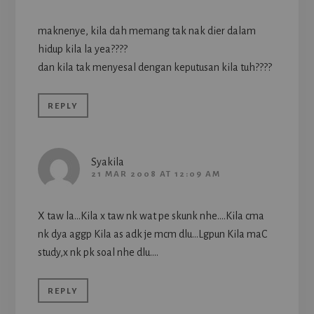
maknenye, kila dah memang tak nak dier dalam
hidup kila la yea????
dan kila tak menyesal dengan keputusan kila tuh????
REPLY
Syakila
21 MAR 2008 AT 12:09 AM
X taw la…Kila x taw nk wat pe skunk nhe….Kila cma
nk dya aggp Kila as adk je mcm dlu…Lgpun Kila maC
study,x nk pk soal nhe dlu….
REPLY