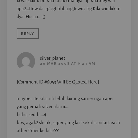
kcwa skunk bb Kila tolak cnta dya…Tp Kila xley wuT
apa2…Itew da jrg sgt bhbung,tewos trg Kila windukan
dya!!Huuuu….:((
REPLY
silver_planet
20 MAR 2008 AT 9:23 AM
[Comment ID #6053 Will Be Quoted Here]
maybe cite kila nih lebih kurang samer ngan aper
yang pernah silver alami….
huhu, sedih…..:(
btw, agak2 skunk, saper yang last sekali contact each
other??dier ke kila???