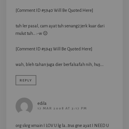
[Comment ID #5940 Will Be Quoted Here]
tuh ler pasal, cam ayat tuh senang2 jerk kuar dari
mulut tuh… :-w 😐
[Comment ID #5943 Will Be Quoted Here]
wah, bleh tahan juga dier berfalsafah nih, hu3….
REPLY
edila
17 MAR 2008 AT 3:17 PM
org skrg xmain I LOV U lg la…trus gne ayat I NEED U