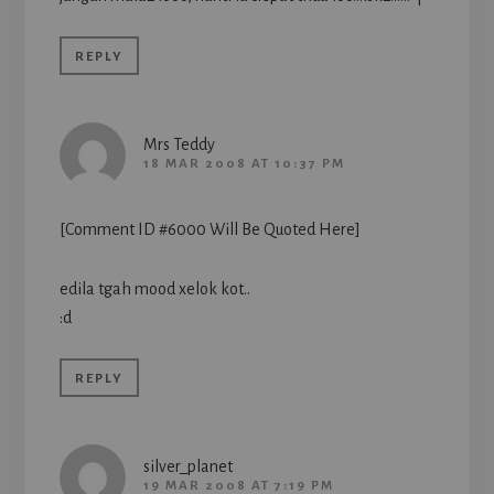
REPLY
Mrs Teddy
18 MAR 2008 AT 10:37 PM
[Comment ID #6000 Will Be Quoted Here]
edila tgah mood xelok kot..
:d
REPLY
silver_planet
19 MAR 2008 AT 7:19 PM