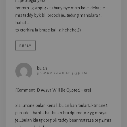
nape xtegur yek?
hmmm.. g smpi 4x tu bunyinye mcm kolej dekat je..
mrs teddy byk bli brooch je.. tudung manjalara 1..
hahaha
tp xterkira la brape kali g..hehehe ;))
REPLY
bulan
30 MAR 2008 AT 3:59 PM
[Comment ID #6287 Will Be Quoted Here]
xla….mane bulan kenal…bulan kan ‘bulan’…ktmane2
pun ade….hahhaha…bulan bru dpt moto 2 yg mrayau
je….bulan klu tgk org bli teddy bear mst rase org 2 mrs