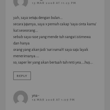
13 MAR 2008 AT 11:25 PM
yah, saya setuju dengan bulan….
secara jujurnya, saya x pernah cakap ‘saya cinta kamu’
kat seseorang….
sebab saya rase yang mende tuh sangat istimewa
dan hanya
orang yang akan jadi ‘suri rumah’ saya saja layak
menerimanya…..
so, saper ler yang akan bertuah tuh nnti yea…..hu3….
REPLY
yna~
14 MAR 2008 AT 1:09 PM