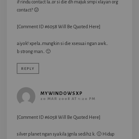
if rindu contact la..or si die dh majuk smpi xlayan org
contact? 😕
[Comment ID #6058 Will Be Quoted Here]
aiyok! xpela..mungkin si die xsesuai ngan awk..
b strong man.. 🙂
REPLY
MYWINDOWSXP
20 MAR 2008 AT 1:20 PM
[Comment ID #6058 Will Be Quoted Here]
silver planet ngan syakila jgnla sedih2 k. 🙂 Hidup