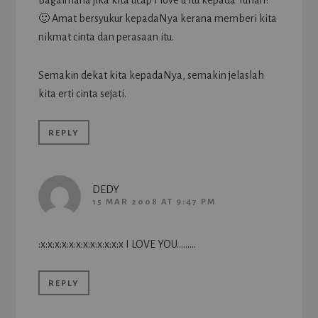
🙂 Amat bersyukur kepadaNya kerana memberi kita
nikmat cinta dan perasaan itu.
Semakin dekat kita kepadaNya, semakin jelaslah
kita erti cinta sejati.
REPLY
DEDY
15 MAR 2008 AT 9:47 PM
:x:x:x:x:x:x:x:x:x:x:x:x I LOVE YOU………
REPLY