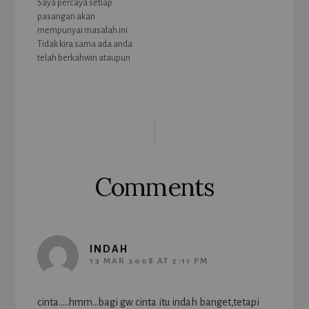
Sekiranya anda
Saya percaya setiap
mempunya ungkapan-
pasangan akan
ungkapan cinta yang
mempunyai masalah ini.
ingin dikongsikan, anda
Tidak kira sama ada anda
boleh la sampaikan ia
telah berkahwin ataupun
melalui komen di bawah
sedang berkapel. Jika
ini. Kami akan masukkan
tidak berlaku merajuk
ungkapan cinta anda itu
dalam perhubungan,
Reader
ke dalam…
bukan perhubungan
maknanya. Tetapi,
Interactions
sekiranya si Dia merajuk.
Apakah yang anda akan
lakukan? Kenapa
Comments
merajuk? Sebelum kita
mengetahui cara untuk
memujuk ini, kita harus
tahu apakah…
INDAH
13 MAR 2008 AT 2:11 PM
cinta…..hmm…bagi gw cinta itu indah banget,tetapi