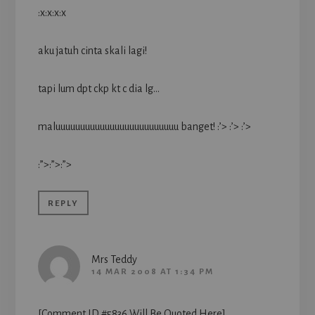
:x:x:x:x
aku jatuh cinta skali lagi!
tapi lum dpt ckp kt c dia lg…
maluuuuuuuuuuuuuuuuuuuuuuuuu banget! :’> :’> :’>
:”>:”>:”>
REPLY
Mrs Teddy
14 MAR 2008 AT 1:34 PM
[Comment ID #5836 Will Be Quoted Here]