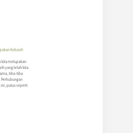
upakan Kekasih
 kita melupakan
ih yang telah kita
lama, tiba-tiba
a. Perhubungan
ini, putus seperti
 pernah berlaku.
ti diteruskan,
ran masih tetap
a. Orang yang