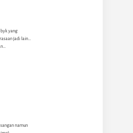
 byk yang
asaan jadi lain…
an…
pasangan namun