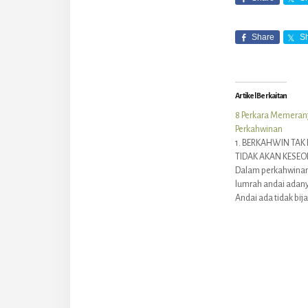
Share
S
Artikel Berkaitan
8 Perkara Memeran
Perkahwinan
1. BERKAHWIN TA
TIDAK AKAN KESE
Dalam perkahwinan
lumrah andai adanya
Andai ada tidak bi
tak mustahil ianya 
Dan...tidak mustahi
keseorangan lagi..
TIDAK BERMAKNA 
MENYINTAI DAN DIC
Reade
HARI Kebahagian 
perkahwinan bukan