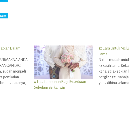
hare
jatkan Dalam
12 Cara Untuk Mel
Lama
K BERMAKNA ANDA
Bukan mudah untuk
ORANGAN LAGI
kekasih lama. Kekas
, sudah menjadi
kenal sejak sekian 
 pertikaian..
pergi begitu sahaj
4 Tips Tambahan Bagi Persediaan
jak mengatasinya,
yang dibina selama 
Sebelum Berkahwin
akan berterusan.
tidak ada apa yang
l juga anda akan
Walaupun hidup mes
. 2. BERKAHWIN
tetapi hati dan fiki
ANDA AKAN
teringat pada si di
INTAI SETIAP
pernah kita…
r
dalam
lah perkara…