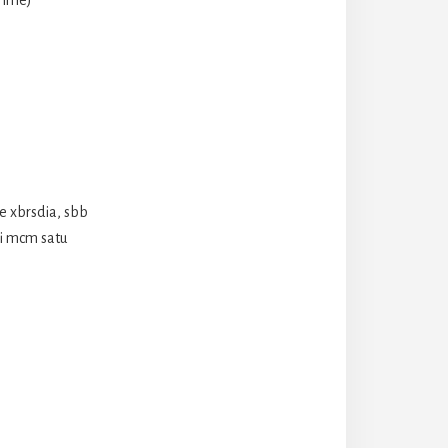
rime)
e xbrsdia, sbb
ni mcm satu