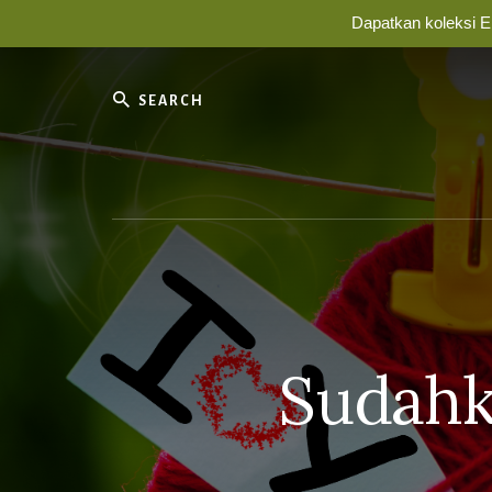
Dapatkan koleksi E
Skip
to
Search
content
Membin
Percinta
yang
Bahagia
Selaman
Sudahk