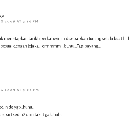
KA
UG 2009 AT 3:14 PM
tuk menetapkan tarikh perkahwinan disebabkan tunang selalu buat hal
 sesuai dengan jejaka….ermmmm….buntu…Tapi sayang….
UG 2009 AT 3:23 PM
di n de yg x..huhu..
e part sedih2 cam takut gak..huhu