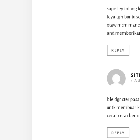
sape ley tolong 
leya tgh buntu s
xtaw mcm mane n
and memberikan
REPLY
SIT
5 A
ble dgr cter pas
untk membuar kp
cerai..cerai bera
REPLY