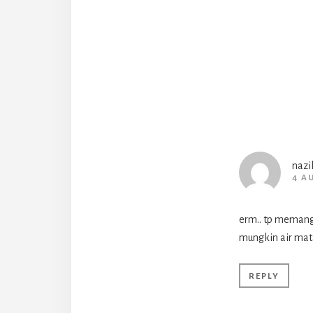
Intera
nazi
4 A
erm.. tp memang 
mungkin air mat
REPLY