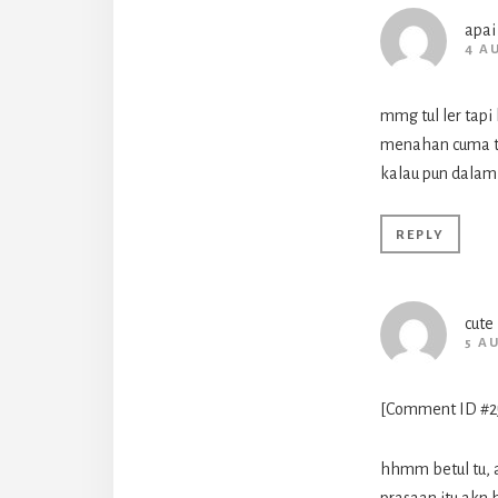
apai
4 A
mmg tul ler tap
menahan cuma tak
kalau pun dalam
REPLY
cute
5 A
[Comment ID #25
hhmm betul tu, 