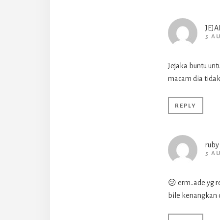
JEJA
5 A
Jejaka buntu un
macam dia tidak
REPLY
ruby
5 A
😕 erm..ade yg re
bile kenangkan d