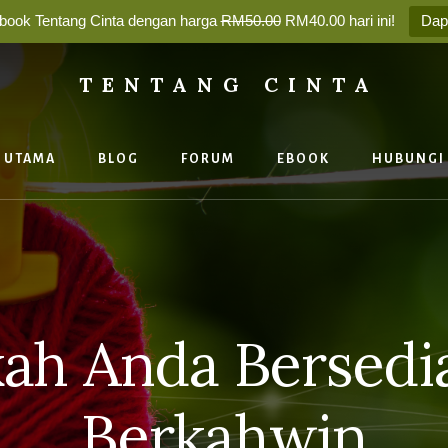
book Tentang Cinta dengan harga
RM50.00
RM40.00 hari ini!
Dap
TENTANG CINTA
a
an
UTAMA
BLOG
FORUM
EBOOK
HUBUNGI
ya
ah Anda Bersedi
Berkahwin