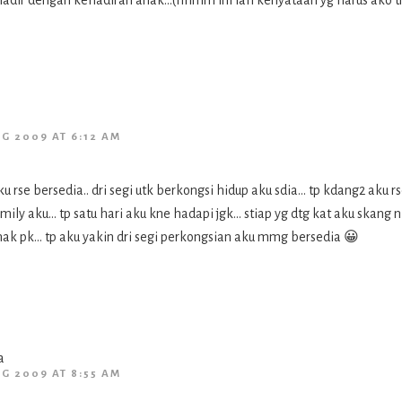
 hadir dengan kehadiran anak…(hhmm ini lah kenyataan yg harus ako t
UG 2009 AT 6:12 AM
u rse bersedia.. dri segi utk berkongsi hidup aku sdia… tp kdang2 aku rs
amily aku… tp satu hari aku kne hadapi jgk… stiap yg dtg kat aku skang 
nak pk… tp aku yakin dri segi perkongsian aku mmg bersedia 😀
a
UG 2009 AT 8:55 AM