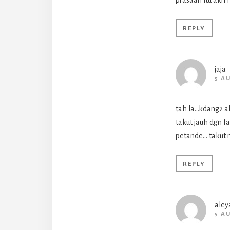
prasaan itu akn
REPLY
jaja
5 A
tah la…kdang2 ak
takut jauh dgn f
petande… takut 
REPLY
aley
5 A