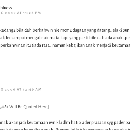
 bluess
UG 2009 AT 11:26 PM
i kadang2 bila dah berkahwin nie mcm2 dugaan yang datang..lelaki pun
 ler sampai mengalir air mata. tapi yang pasti bile dah ada anak…per
 perkahwinan itu tiada rasa…namun kebajikan anak menjadi keutama
UG 2009 AT 12:49 AM
081 Will Be Quoted Here]
anak akan jadi keutamaan evn klu dlm hati x ader prasaan syg pader 