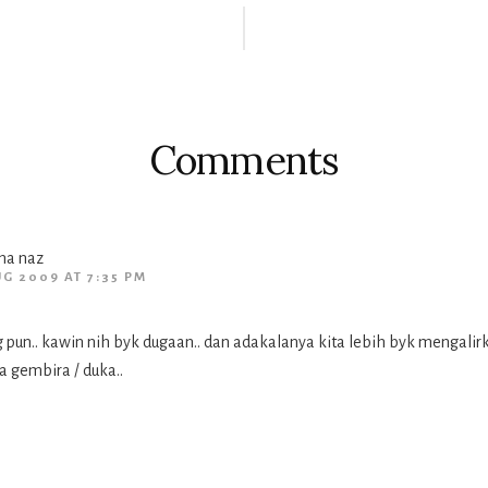
ctions
Comments
ha naz
UG 2009 AT 7:35 PM
pun.. kawin nih byk dugaan.. dan adakalanya kita lebih byk mengalirk
a gembira / duka..