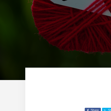
Share
S