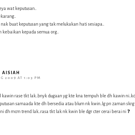
leya wat keputusan..
ekarang..
ak buat keputusan yang tak melukakan hati sesiapa..
 kebaikan kepada semua org..
I AISIAH
UG 2009 AT 1:03 PM
al kawin rase tkt lak..bnyk dugaan yg kte kna tempuh ble dh kawin ni..k
utusan samaada kte dh bersedia atau blum nk kwin..lg pn zaman skrg
i ni dh mcm trend lak..rasa tkt lak nk kwin ble dgr cter cerai berai ni ❓