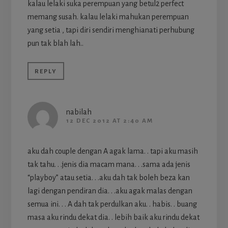
kalau lelaki suka perempuan yang betul2 perfect
memang susah. kalau lelaki mahukan perempuan
yang setia , tapi diri sendiri menghianati perhubung
pun tak blah lah..
REPLY
nabilah
12 DEC 2012 AT 2:40 AM
aku dah couple dengan A agak lama. . tapi aku masih
tak tahu. . .jenis dia macam mana. . .sama ada jenis
“playboy” atau setia. . .aku dah tak boleh beza kan
lagi dengan pendiran dia. . .aku agak malas dengan
semua ini. . . A dah tak perdulkan aku. . habis. . buang
masa aku rindu dekat dia. . lebih baik aku rindu dekat