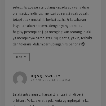
setuju… tp apa pun terpulang kepada apa yang dicari
oleh setiap individu, mencari yg serasi agak payah,
tetapi tidak mustahil, berkat usaha & kesabaran
insyallah akan bertemu dengan yang terbaik…
bagi sy perempuan juga mengingikan seorang lelaki
yg mempunyai ciri2 diatas… jujur, setia, yakin, terbuka
dan toleransi dalam perhubungan itu penting 🙂
REPLY
HQNQ_SWEETY
16 FEB 2012 AT 4:29 PM
Lelaki sntsa ingn di hargai dn sntsa ingn di beri
prhtian… Mrka akn stia pda wnta yg mghrgai mrka