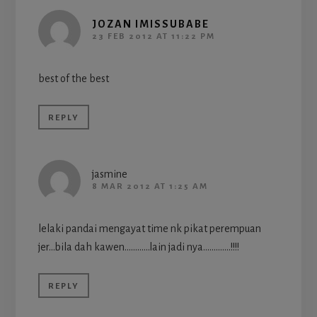
JOZAN IMISSUBABE
23 FEB 2012 AT 11:22 PM
best of the best
REPLY
jasmine
8 MAR 2012 AT 1:25 AM
lelaki pandai mengayat time nk pikat perempuan
jer…bila dah kawen…………lain jadi nya………….!!!!
REPLY