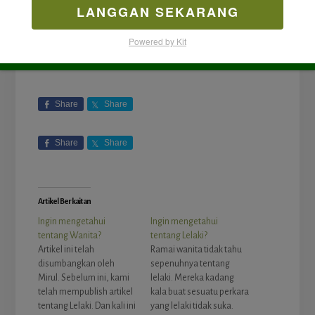
LANGGAN SEKARANG
Powered by Kit
Share
Share
Share
Share
Artikel Berkaitan
Ingin mengetahui
Ingin mengetahui
tentang Wanita?
tentang Lelaki?
Artikel ini telah
Ramai wanita tidak tahu
disumbangkan oleh
sepenuhnya tentang
Mirul. Sebelum ini, kami
lelaki. Mereka kadang
telah mempublish artikel
kala buat sesuatu perkara
tentang Lelaki. Dan kali ini
yang lelaki tidak suka.