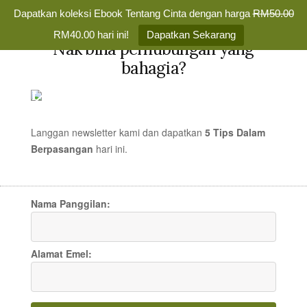
Dapatkan koleksi Ebook Tentang Cinta dengan harga
RM50.00
✕
RM40.00 hari ini!
Dapatkan Sekarang
Nak bina perhubungan yang
Skip
bahagia?
to
TENTANG
MENU
content
CINTA
Membina
Percintaan
Langgan newsletter kami dan dapatkan
5 Tips Dalam
yang
Berpasangan
hari
ini.
Lelaki Ingin Wanita Yang
Bahagia
Selamanya
Boleh Berikan Rasa Cinta
Nama Panggilan:
Pada Mereka
Alamat Emel:
ARTIKEL CINTA
/
15 FEB 2012
/
MR TEDDY
13 COMMENTS