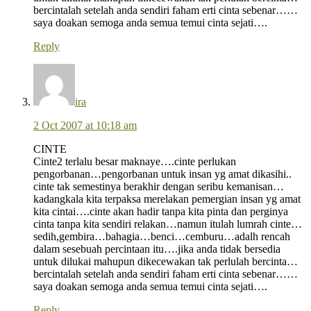
bercintalah setelah anda sendiri faham erti cinta sebenar……
saya doakan semoga anda semua temui cinta sejati….
Reply
ira
2 Oct 2007 at 10:18 am
CINTE
Cinte2 terlalu besar maknaye….cinte perlukan
pengorbanan…pengorbanan untuk insan yg amat dikasihi..
cinte tak semestinya berakhir dengan seribu kemanisan…
kadangkala kita terpaksa merelakan pemergian insan yg amat
kita cintai….cinte akan hadir tanpa kita pinta dan perginya
cinta tanpa kita sendiri relakan…namun itulah lumrah cinte…
sedih,gembira…bahagia…benci…cemburu…adalh rencah
dalam sesebuah percintaan itu….jika anda tidak bersedia
untuk dilukai mahupun dikecewakan tak perlulah bercinta…
bercintalah setelah anda sendiri faham erti cinta sebenar……
saya doakan semoga anda semua temui cinta sejati….
Reply