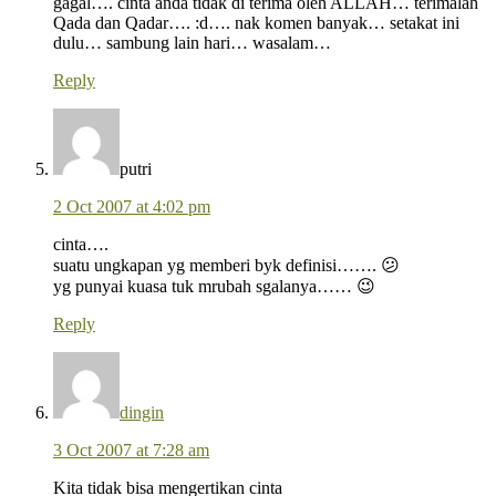
gagal…. cinta anda tidak di terima oleh ALLAH… terimalah
Qada dan Qadar…. :d…. nak komen banyak… setakat ini
dulu… sambung lain hari… wasalam…
Reply
putri
2 Oct 2007 at 4:02 pm
cinta….
suatu ungkapan yg memberi byk definisi……. 😕
yg punyai kuasa tuk mrubah sgalanya…… 😉
Reply
dingin
3 Oct 2007 at 7:28 am
Kita tidak bisa mengertikan cinta