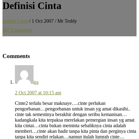
Definisi Cinta
Artikel Cinta
/
1 Oct 2007
/
Mr Teddy
267 Comments
Reader
Comments
Interactions
ira
2 Oct 2007 at 10:15 am
Cinte2 terlalu besar maknaye….cinte perlukan
pengorbanan…pengorbanan untuk insan yg amat dikasihi..
cinte tak semestinya berakhir dengan seribu kemanisan…
kadangkala kita terpaksa merelakan pemergian insan yg amat
kita cintai…cinta bukan meminta sebaliknya cinta adalah
memberi…cinte akan hadir tanpa kita pinta dan perginya cinta
tanpa kita sendiri relakan…namun itulah lumrah cinte…