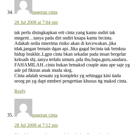
pageran cinta
28 Jul 2008 at 7:04 pm
tak perlu disingkapkan erti cinta yang kamu sndiri tak
mngerti…tanya pada diri sndiri knapa kamu brcinta.
Adakah sedia mnerima risiko akan di kecewakan..jika
tdak,jangan brmain dgan api..Jika gagal brcinta tak brmkna
hidup brakhir..Lgpn cinta bkan sekadar pada insan bergelar
keksaih shj..ianya terlalu umum..pda ibu,bapa,guru,saudara..
FAHAMILAH..cinta bukan brmaksd couple atau ape saje yg
ade pd fikiran anak muda skrg.
Cinta adalah sesuatu yg kompleks yg sehingga kini tiada
seorg pn yg dapt mmberi pengertian khusus ttg maksd cinta.
Reply
pageran cinta
28 Jul 2008 at 7:12 pm