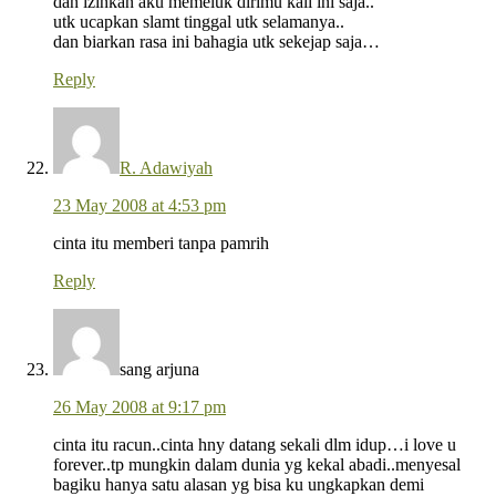
dan izinkan aku memeluk dirimu kali ini saja..
utk ucapkan slamt tinggal utk selamanya..
dan biarkan rasa ini bahagia utk sekejap saja…
Reply
R. Adawiyah
23 May 2008 at 4:53 pm
cinta itu memberi tanpa pamrih
Reply
sang arjuna
26 May 2008 at 9:17 pm
cinta itu racun..cinta hny datang sekali dlm idup…i love u
forever..tp mungkin dalam dunia yg kekal abadi..menyesal
bagiku hanya satu alasan yg bisa ku ungkapkan demi