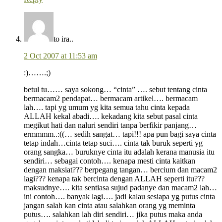
to ira..
2 Oct 2007 at 11:53 am
:)…….;)
betul tu…… saya sokong… “cinta” …. sebut tentang cinta
bermacam2 pendapat… bermacam artikel…. bermacam
lah…. tapi yg umum yg kita semua tahu cinta kepada
ALLAH kekal abadi…. kekadang kita sebut pasal cinta
megikut hati dan naluri sendiri tanpa berfikir panjang…
ermmmm..:((… sedih sangat… tapi!!! apa pun bagi saya cinta
tetap indah…cinta tetap suci…. cinta tak buruk seperti yg
orang sangka… buruknye cinta itu adalah kerana manusia itu
sendiri… sebagai contoh…. kenapa mesti cinta kaitkan
dengan maksiat??? berpegang tangan… bercium dan macam2
lagi??? kenapa tak bercinta dengan ALLAH seperti itu???
maksudnye…. kita sentiasa sujud padanye dan macam2 lah…
ini contoh…. banyak lagi…. jadi kalau sesiapa yg putus cinta
jangan salah kan cinta atau salahkan orang yg meminta
putus…. salahkan lah diri sendiri… jika putus maka anda