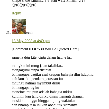
knape si die xfham…??? atau wat2 xfham…???
:((:((:((:((:((:((:((
Reply
ecah
13 May 2008 at 4:49 pm
[Comment ID #7530 Will Be Quoted Here]
same la dgn kite..cinta dalam hati je la..
mungkin ini mmg jalan takdirku..
mengagumi tanpa dicintai
tk mengapa bagiku asal kaupun bahagia dlm hdupmu..
tlah lama ku pendam perasaan itu
mnungu hatimu myambut driku
tk mengapa bg ku
mencintaimu pun adalah bahagia utkku..
ku ingin kau tahu diriku disini menanti dirimu..
meski ku tunggu hingga hujung waktuku
dan bharap rasa ini kan abadi utk slamanya