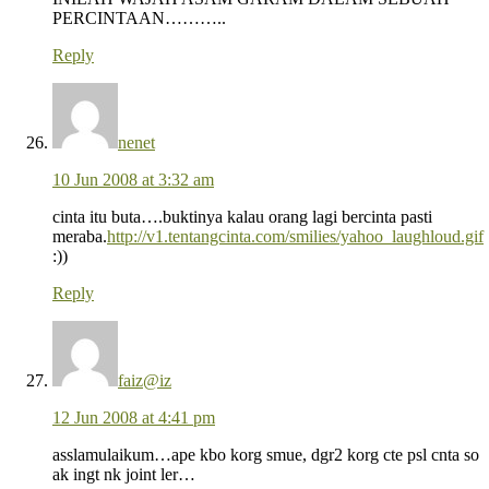
PERCINTAAN………..
Reply
nenet
10 Jun 2008 at 3:32 am
cinta itu buta….buktinya kalau orang lagi bercinta pasti
meraba.
http://v1.tentangcinta.com/smilies/yahoo_laughloud.gif
:))
Reply
faiz@iz
12 Jun 2008 at 4:41 pm
asslamulaikum…ape kbo korg smue, dgr2 korg cte psl cnta so
ak ingt nk joint ler…