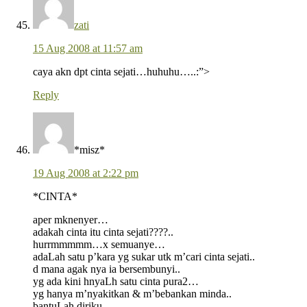
zati
15 Aug 2008 at 11:57 am
caya akn dpt cinta sejati…huhuhu…..:”>
Reply
*misz*
19 Aug 2008 at 2:22 pm
*CINTA*
aper mknenyer…
adakah cinta itu cinta sejati????..
hurrmmmmm…x semuanye…
adaLah satu p’kara yg sukar utk m’cari cinta sejati..
d mana agak nya ia bersembunyi..
yg ada kini hnyaLh satu cinta pura2…
yg hanya m’nyakitkan & m’bebankan minda..
bantuLah diriku…..