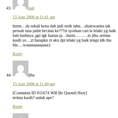
zati
15 Aug 2008 at 11:41 am
hurm…da sekali kena dah jadi serik tahu…shaizwanira tak
pernah rasa pahit becinta ke???zt syorkan cari la lelaki yg baik
hati budinya..jgn tgk luaran ja…hurm………to jiha..terima
kasih ye…zt harapkn zt akn dpt lelaki yg baik tetapi tdk thu
bla….waaaaaaaaaaaa:(
Reply
jiha
15 Aug 2008 at 11:49 am
[Comment ID #11674 Will Be Quoted Here]
terima kasih? untuk ape?
Reply