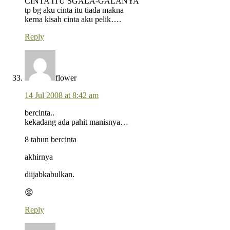
CINTA ITU SGALA-GALANYA
tp bg aku cinta itu tiada makna
kerna kisah cinta aku pelik….
Reply
flower
14 Jul 2008 at 8:42 am
bercinta..
kekadang ada pahit manisnya…
8 tahun bercinta
akhirnya
diijabkabulkan.
😡
Reply