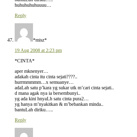
huhuhuhuhuuuu…
Reply
*misz*
19 Aug 2008 at 2:23 pm
*CINTA*
aper mknenyer…
adakah cinta itu cinta sejati????..
hurrmmmmm…x semuanye…
adaLah satu p’kara yg sukar utk m’cari cinta sejati..
d mana agak nya ia bersembunyi..
yg ada kini hnyaLh satu cinta pura2…
yg hanya m’nyakitkan & m’bebankan minda..
bantuLah diriku…..
Reply