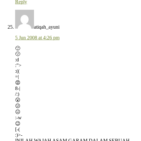
Reply
atiqah_ayuni
5 Jun 2008 at 4:26 pm
🙂
🙁
:d
:”>
:((
=|
😡
8-|
/:)
😮
😕
😐
:-w
😉
[-(
:)>-
INILAH WAJAH ASAM GARAM DALAM SEBUAH