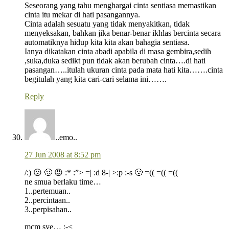
Seseorang yang tahu menghargai cinta sentiasa memastikan
cinta itu mekar di hati pasangannya.
Cinta adalah sesuatu yang tidak menyakitkan, tidak
menyeksakan, bahkan jika benar-benar ikhlas bercinta secara
automatiknya hidup kita kita akan bahagia sentiasa.
Ianya dikatakan cinta abadi apabila di masa gembira,sedih
,suka,duka sedikt pun tidak akan berubah cinta….di hati
pasangan…..itulah ukuran cinta pada mata hati kita…….cinta
begitulah yang kita cari-cari selama ini…….
Reply
..emo..
27 Jun 2008 at 8:52 pm
/:) 😕 🙂 😡 :* :”> =| :d 8-| >:p :-s 🙁 =(( =(( =((
ne smua berlaku time…
1..pertemuan..
2..percintaan..
3..perpisahan..
mcm sye… :-<