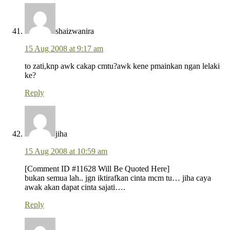
shaizwanira
15 Aug 2008 at 9:17 am
to zati,knp awk cakap cmtu?awk kene pmainkan ngan lelaki
ke?
Reply
jiha
15 Aug 2008 at 10:59 am
[Comment ID #11628 Will Be Quoted Here]
bukan semua lah.. jgn iktirafkan cinta mcm tu… jiha caya
awak akan dapat cinta sajati….
Reply