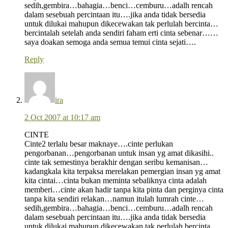
sedih,gembira…bahagia…benci…cemburu…adalh rencah
dalam sesebuah percintaan itu….jika anda tidak bersedia
untuk dilukai mahupun dikecewakan tak perlulah bercinta…
bercintalah setelah anda sendiri faham erti cinta sebenar……
saya doakan semoga anda semua temui cinta sejati….
Reply
ira
2 Oct 2007 at 10:17 am
CINTE
Cinte2 terlalu besar maknaye….cinte perlukan
pengorbanan…pengorbanan untuk insan yg amat dikasihi..
cinte tak semestinya berakhir dengan seribu kemanisan…
kadangkala kita terpaksa merelakan pemergian insan yg amat
kita cintai…cinta bukan meminta sebaliknya cinta adalah
memberi…cinte akan hadir tanpa kita pinta dan perginya cinta
tanpa kita sendiri relakan…namun itulah lumrah cinte…
sedih,gembira…bahagia…benci…cemburu…adalh rencah
dalam sesebuah percintaan itu….jika anda tidak bersedia
untuk dilukai mahupun dikecewakan tak perlulah bercinta…