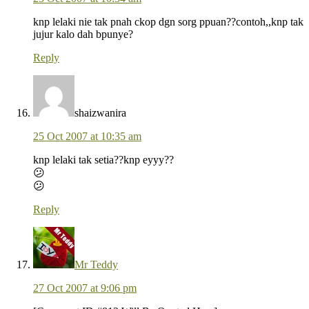
knp lelaki nie tak pnah ckop dgn sorg ppuan??contoh,,knp tak
jujur kalo dah bpunye?
Reply
shaizwanira
25 Oct 2007 at 10:35 am
knp lelaki tak setia??knp eyyy??
😕
😕
Reply
Mr Teddy
27 Oct 2007 at 9:06 pm