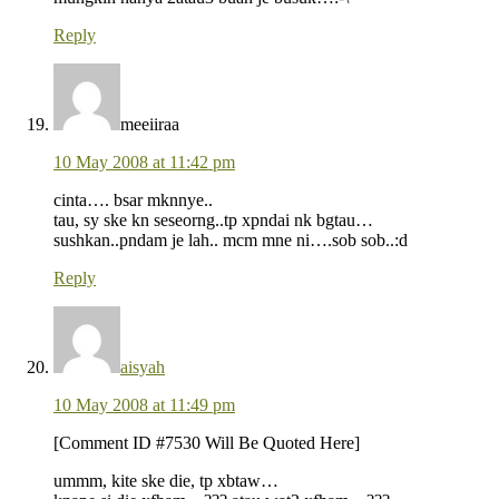
Reply
meeiiraa
10 May 2008 at 11:42 pm
cinta…. bsar mknnye..
tau, sy ske kn seseorng..tp xpndai nk bgtau…
sushkan..pndam je lah.. mcm mne ni….sob sob..:d
Reply
aisyah
10 May 2008 at 11:49 pm
[Comment ID #7530 Will Be Quoted Here]
ummm, kite ske die, tp xbtaw…