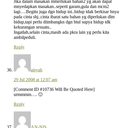
Jika dalam masakan mmerlukan bahan2 yg akan dapat
mnyedapkan masakan..seperti garam,gula dan mcm2
lagi….Begitu juga dgn hidup ini..hidup tdak berkisar hnya
pada cinta shj..cinta ibarat satu bahan yg diperlukan dlm
hidup,tapi perlu diimbangkn dgn btul supya hidup tdk
kekurangan sesuatu..
Ingatlah,selain cinta,masih ada pkra lain yg perlu kita
ambilpeduli.
Reply
aisyah
29 Jul 2008 at 12:07 am
[Comment ID #10736 Will Be Quoted Here]
urmmmm…. 🙂
Reply
AN-NIS