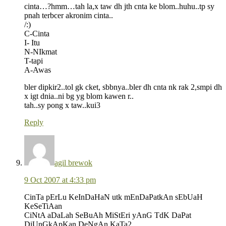
cinta…?hmm…tah la,x taw dh jth cnta ke blom..huhu..tp sy
pnah terbcer akronim cinta..
/:)
C-Cinta
I- Itu
N-NIkmat
T-tapi
A-Awas
bler dipkir2..tol gk cket, sbbnya..bler dh cnta nk rak 2,smpi dh
x igt dnia..ni bg yg blom kawen r..
tah..sy pong x taw..kui3
Reply
agil brewok
9 Oct 2007 at 4:33 pm
CinTa pErLu KeInDaHaN utk mEnDaPatkAn sEbUaH
KeSeTiAan
CiNtA aDaLah SeBuAh MiStEri yAnG TdK DaPat
DiUnGkApKan DeNgAn KaTa2