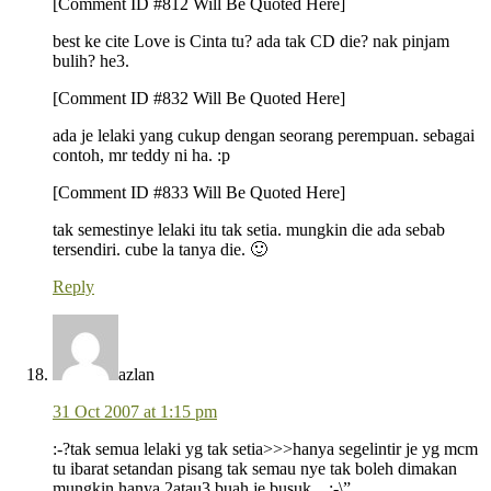
[Comment ID #812 Will Be Quoted Here]
best ke cite Love is Cinta tu? ada tak CD die? nak pinjam
bulih? he3.
[Comment ID #832 Will Be Quoted Here]
ada je lelaki yang cukup dengan seorang perempuan. sebagai
contoh, mr teddy ni ha. :p
[Comment ID #833 Will Be Quoted Here]
tak semestinye lelaki itu tak setia. mungkin die ada sebab
tersendiri. cube la tanya die. 🙂
Reply
azlan
31 Oct 2007 at 1:15 pm
:-?tak semua lelaki yg tak setia>>>hanya segelintir je yg mcm
tu ibarat setandan pisang tak semau nye tak boleh dimakan
mungkin hanya 2atau3 buah je busuk…:-\”