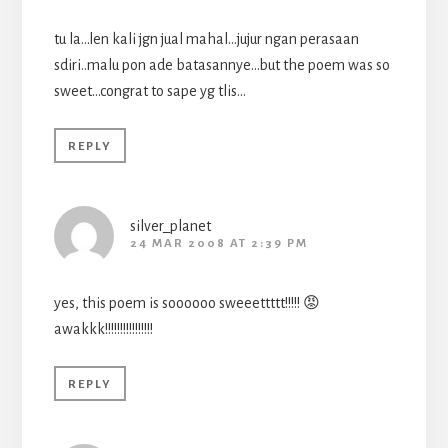
tu la…len kali jgn jual mahal…jujur ngan perasaan
sdiri..malu pon ade batasannye…but the poem was so
sweet…congrat to sape yg tlis…
REPLY
silver_planet
24 MAR 2008 AT 2:39 PM
yes, this poem is soooooo sweeettttt!!!!! 😡
awakkk!!!!!!!!!!!!!!!!
REPLY