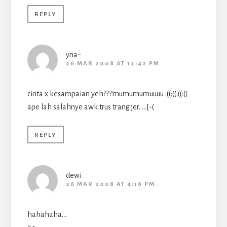
REPLY
yna~
26 MAR 2008 AT 12:42 PM
cinta x kesampaian yeh???mumumumuuuu :((:((:((:((
ape lah salahnye awk trus trang jer…..[-(
REPLY
dewi
26 MAR 2008 AT 4:16 PM
hahahaha…