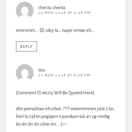
cherita chenta
25 MAR 2008 AT 3:08 PM
ermmmm…. 😕 cdey la… naper cmtue eh…
REPLY
tira
25 MAR 2008 AT 8:28 PM
[Comment ID #6215 Will Be Quoted Here]
dlm pemulihan eh silver..???? eeerrmmmm yela 2 kn..
btol la 2 jd kn pngajarn n panduan tuk ari yg mndtg
kn..kn..kn..kn silver kn…. :)>-