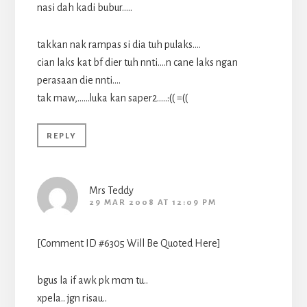
nasi dah kadi bubur…..
takkan nak rampas si dia tuh pulaks….
cian laks kat bf dier tuh nnti….n cane laks ngan
perasaan die nnti….
tak maw,……luka kan saper2…..:(( =((
REPLY
Mrs Teddy
29 MAR 2008 AT 12:09 PM
[Comment ID #6305 Will Be Quoted Here]
bgus la if awk pk mcm tu..
xpela.. jgn risau..