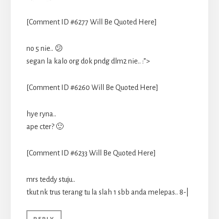
[Comment ID #6277 Will Be Quoted Here]
no 5 nie.. 😕
segan la kalo org dok pndg dlm2 nie.. :”>
[Comment ID #6260 Will Be Quoted Here]
hye ryna..
ape cter? 🙂
[Comment ID #6233 Will Be Quoted Here]
mrs teddy stuju..
tkut nk trus terang tu la slah 1 sbb anda melepas.. 8-|