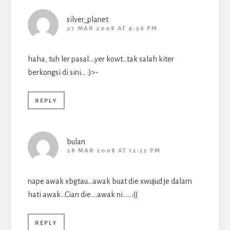
silver_planet
27 MAR 2008 AT 4:36 PM
haha, tuh ler pasal….yer kowt…tak salah kiter
berkongsi di sini… :)>-
REPLY
bulan
28 MAR 2008 AT 12:55 PM
nape awak xbgtau…awak buat die xwujud je dalam
hati awak…Cian die….awak ni……:((
REPLY