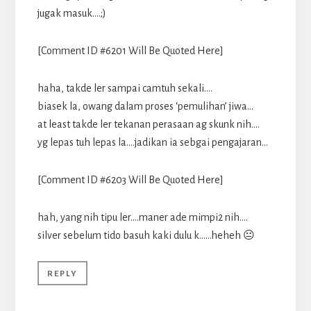
jugak masuk….;)
[Comment ID #6201 Will Be Quoted Here]
haha, takde ler sampai camtuh sekali….
biasek la, owang dalam proses ‘pemulihan’ jiwa…
at least takde ler tekanan perasaan ag skunk nih….
yg lepas tuh lepas la….jadikan ia sebgai pengajaran…
[Comment ID #6203 Will Be Quoted Here]
hah, yang nih tipu ler….maner ade mimpi2 nih….
silver sebelum tido basuh kaki dulu k……heheh 😐
REPLY