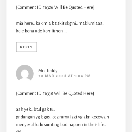
[Comment ID #6326 Will Be Quoted Here]
mia here.. kak mia bz skit skg ni.. maklumlaaa..
keje kena ade komitmen…..
REPLY
Mrs Teddy
30 MAR 2008 AT 1:04 PM
[Comment ID #6338 Will Be Quoted Here]
aah yek.. btul gak tu..
pndangan yg bgus.. coz ramai sgt yg akn kecewa n
menyesal kalo sumting bad happen in their life..