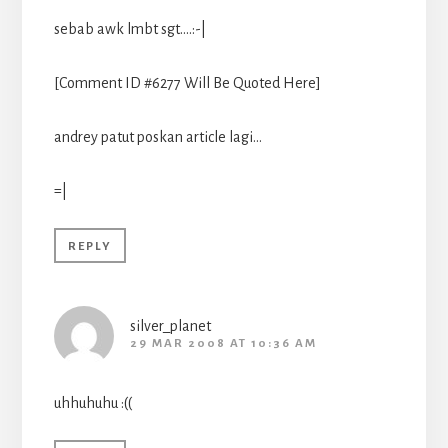
sebab awk lmbt sgt….:-|
[Comment ID #6277 Will Be Quoted Here]
andrey patut poskan article lagi…
=|
REPLY
silver_planet
29 MAR 2008 AT 10:36 AM
uhhuhuhu :((