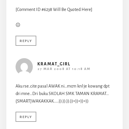
[Comment ID #6238 Will Be Quoted Here]
😐
REPLY
KRAMAT_GIRL
27 MAR 2008 AT 10:18 AM
Aku rse..cite pasal AWAK ni…mcm knl je kowang dpt
dri mne…Dri buku SKOLAH SMK TAMAN KRAMAT…
{SMART}WAKAKKAK…..:)):)):)):))=))=))=))
REPLY