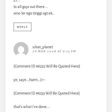
2 r…
to all guys out there….
xmo ler ego tinggi sgt ek..
REPLY
silver_planet
26 MAR 2008 AT 9:15 PM
[Comment ID #6222 Will Be Quoted Here]
ye, saye….hurm…:)>-
[Comment ID #6233 Will Be Quoted Here]
that’s what i’ve done…..