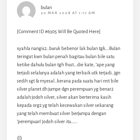
bulan
30 MAR 2008 AT 1:17 AM
[Comment ID #6305 Will Be Quoted Here]
xyahla nangis2…buruk bebenor lak bulan tgk….Bulan
teringat kwn bulan penah bagitau bulan bile satu
ketike dahulu bulan tgh frust….die kate, ‘ape yang
terjadi selalunya adalah yang terbaik utk terjadi…jgn
sedih sgt & myesal…kerana pada suatu hari nnt bile
silver planet dh jumpe dgn perempuan yg benar2
adalah jodoh silver, silver akan berterima kasih
kepada org2 yg telah kecewakan silver sekarang
yang telah membuat silver berjumpa dengan
‘perempuan’ jodoh silver itu…….
😐