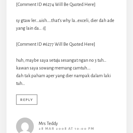
[Comment ID #6274 Will Be Quoted Here]
sy gtaw ler….uish…..that’s why la…exceli, dier dah ade
yang lain da… :((
[Comment ID #6277 Will Be Quoted Here]
huh, maybe saya setuju sesangat ngan no 3 tuh…
kawan saya sowang memang camtuh….
dah tak paham aper yang dier nampak dalam laki
tuh…
REPLY
Mrs Teddy
28 MAR 2008 AT 10:00 PM