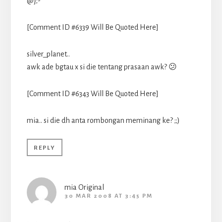
@};-
[Comment ID #6339 Will Be Quoted Here]
silver_planet..
awk ade bgtau x si die tentang prasaan awk? 😕
[Comment ID #6343 Will Be Quoted Here]
mia.. si die dh anta rombongan meminang ke? ;;)
REPLY
mia Original
30 MAR 2008 AT 3:45 PM