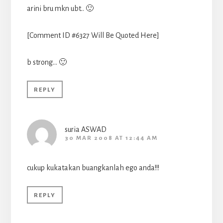
arini bru mkn ubt.. 🙂
[Comment ID #6327 Will Be Quoted Here]
b strong… 🙂
REPLY
suria ASWAD
30 MAR 2008 AT 12:44 AM
cukup kukatakan buangkanlah ego anda!!!
REPLY