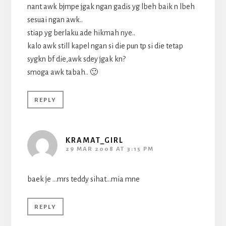
nant awk bjmpe jgak ngan gadis yg lbeh baik n lbeh
sesuai ngan awk..
stiap yg berlaku ade hikmah nye..
kalo awk still kapel ngan si die pun tp si die tetap
sygkn bf die,awk sdey jgak kn?
smoga awk tabah.. 🙂
REPLY
KRAMAT_GIRL
29 MAR 2008 AT 3:15 PM
baek je …mrs teddy sihat…mia mne
REPLY