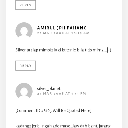
REPLY
AMIRUL JPH PAHANG
25 MAR 2008 AT 10:13 AM
Silver tu siap mimpi2 lagi kt tc nie bila tido mlm2….|-)
REPLY
silver_planet
25 MAR 2008 AT 1:51 PM
[Comment ID #6195 Will Be Quoted Here]
kadang2 jerk….ngah ade mase…law dah bz nt, jarang